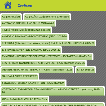
blogs.sch.gr
Σύνδεση
Αρχική σελίδα
Ασφαλής Πλοήγηση στο Διαδίκτυο
ΑΥΤΟΑΞΙΟΛΟΓΗΣΗ ΣΧΟΛΙΚΗΣ ΜΟΝΑΔΑΣ
Γενικό Λύκειο Μυκόνου (Πληροφορίες)
ΔΗΜΟΣΙΟ ΨΗΦΙΑΚΟ ΦΡΟΝΤΙΣΤΗΡΙΟ (ΝΕΟ) 2025-26
ΕΓΓΡΑΦΑ (Υ.Δ-επιστολή στους γονείς) ΓΙΑ ΤΗΝ ΣΧΟΛΙΚΗ ΧΡΟΝΙΑ 2025-26
ΕΓΓΡΑΦΕΣ ΜΑΘΗΤΩΝ ΣΧΟΛΙΚΟ ΕΤΟΣ 2026-27
ΕΚΚΕΝΩΣΗ ΚΤΙΡΙΟΥ ΣΕ ΠΕΡΙΠΤΩΣΗ ΣΕΙΣΜΟΥ Η ΕΚΤΑΚΤΩΝ ΑΝΑΓΚΩΝ
ΕΣΩΤΕΡΙΚΟΣ ΚΑΝΟΝΙΣΜΟΣ ΛΕΙΤΟΥΡΓΙΑΣ ΓΕΛ ΜΥΚΟΝΟΥ 2025-26
ΘΕΡΙΝΗ ΛΕΙΤΟΥΡΓΙΑ ΓΕΝΙΚΟΥ ΛΥΚΕΙΟΥ ΜΥΚΟΝΟΥ 2026
ΚΤΕΛ 2025-26
ΠΑΝΕΛΛΑΔΙΚΕΣ ΕΞΕΤΑΣΕΙΣ
ΣΥΝΔΕΣΜΟΙ WEBEX ΚΑΘΗΓΗΤΩΝ ΓΕΛ ΜΥΚΟΝΟΥ
ΥΠΕΥΘΥΝΟΙ ΤΜΗΜΑΤΩΝ ΓΕΛ ΜΥΚΟΝΟΥ και ΑΡΜΟΔΙΟΤΗΤΕΣ σχολ. ετος 2025-
26
ΩΡΕΣ ΔΙΑΛΕΙΜΑΤΩΝ ΓΕΛ ΜΥΚΟΝΟΥ
ΩΡΕΣ ΤΟΥ ΣΧΟΛ. ΠΡΟΓΡΑΜ. ΠΟΥ ΔΙΑΤΙΘΟΝΤΑΙ ΓΙΑ ΤΗΝ ΕΝΗΜΕΡΩΣΗ ΤΩΝ