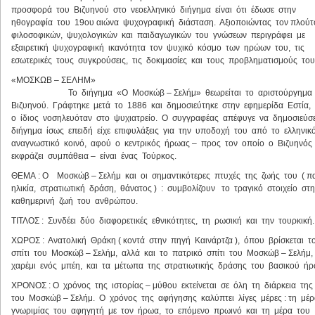
προσφορά του Βιζυηνού στο νεοελληνικό διήγημα είναι ότι έδωσε στην
ηθογραφία του 19ου αιώνα ψυχογραφική διάσταση. Αξιοποιώντας τον πλού
φιλοσοφικών, ψυχολογικών και παιδαγωγικών του γνώσεων περιγράφει με
εξαιρετική ψυχογραφική ικανότητα τον ψυχικό κόσμο των ηρώων του, τις
εσωτερικές τους συγκρούσεις, τις δοκιμασίες και τους προβληματισμούς του
«ΜΟΣΚΩΒ – ΣΕΛΗΜ»
Το διήγημα «Ο Μοσκώβ – Σελήμ» θεωρείται το αριστούργημα
Βιζυηνού. Γράφτηκε μετά το 1886 και δημοσιεύτηκε στην εφημερίδα Εστία,
ο ίδιος νοσηλευόταν στο ψυχιατρείο. Ο συγγραφέας απέφυγε να δημοσιεύσ
διήγημα ίσως επειδή είχε επιφυλάξεις για την υποδοχή του από το ελληνικ
αναγνωστικό κοινό, αφού ο κεντρικός ήρωας – προς τον οποίο ο Βιζυηνό
εκφράζει συμπάθεια – είναι ένας Τούρκος.
ΘΕΜΑ : Ο Μοσκώβ – Σελήμ και οι σημαντικότερες πτυχές της ζωής του ( π
ηλικία, στρατιωτική δράση, θάνατος ) : συμβολίζουν το τραγικό στοιχείο στ
καθημερινή ζωή του ανθρώπου.
ΤΙΤΛΟΣ : Συνδέει δύο διαφορετικές εθνικότητες, τη ρωσική και την τουρκική.
ΧΩΡΟΣ : Ανατολική Θράκη ( κοντά στην πηγή Καινάρτζα ), όπου βρίσκεται τ
σπίτι του Μοσκώβ – Σελήμ, αλλά και το πατρικό σπίτι του Μοσκώβ – Σελήμ,
χαρέμι ενός μπέη, και τα μέτωπα της στρατιωτικής δράσης του βασικού ήρ
ΧΡΟΝΟΣ : Ο χρόνος της ιστορίας – μύθου εκτείνεται σε όλη τη διάρκεια τη
του Μοσκώβ – Σελήμ. Ο χρόνος της αφήγησης καλύπτει λίγες μέρες : τη μέ
γνωριμίας του αφηγητή με τον ήρωα, το επόμενο πρωινό και τη μέρα του