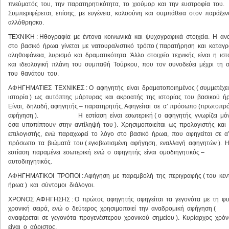
πνεύματός του, την παρατηρητικότητα, το χιούμορ και την ευστροφία του.
Συμπεριφέρεται, επίσης, με ευγένεια, καλοσύνη και συμπάθεια στον παράξε
αλλόθρησκο.
ΤΕΧΝΙΚΗ : Ηθογραφία με έντονα κοινωνικά και ψυχογραφικά στοιχεία. Η α
στο βασικό ήρωα γίνεται με νατουραλιστικό τρόπο ( παρατήρηση και καταγρ
αληθοφάνεια, λυρισμό και δραματικότητα. Άλλο στοιχείο τεχνικής είναι η ισ
και ιδεολογική πλάνη του συμπαθή Τούρκου, που τον συνοδεύει μέχρι τη 
του θανάτου του.
ΑΦΗΓΗΜΑΤΙΕΣ ΤΕΧΝΙΚΕΣ : Ο αφηγητής είναι δραματοποιημένος ( συμμετέχε
ιστορία ) ως αυτόπτης μάρτυρας και ακροατής της ιστορίας του βασικού ή
Είναι, δηλαδή, αφηγητής – παρατηρητής. Αφηγείται σε α’ πρόσωπο (πρωτοπ
αφήγηση ). Η εστίαση είναι εσωτερική ( ο αφηγητής γνωρίζει μό
όσα υποπίπτουν στην αντίληψή του ). Χρησιμοποιείται ως προλογιστής και
επιλογιστής, ενώ παραχωρεί το λόγο στο βασικό ήρωα, που αφηγείται σε α
πρόσωπο τα βιώματά του ( εγκιβωτισμένη αφήγηση, εναλλαγή αφηγητών ). 
εστίαση παραμένει εσωτερική ενώ ο αφηγητής είναι ομοδιηγητικός –
αυτοδιηγητικός.
ΑΦΗΓΗΜΑΤΙΚΟΙ ΤΡΟΠΟΙ : Αφήγηση με παρεμβολή της περιγραφής ( του κεν
ήρωα ) και σύντομοι διάλογοι.
ΧΡΟΝΟΣ ΑΦΗΓΗΣΗΣ : Ο πρώτος αφηγητής αφηγείται τα γεγονότα με τη φ
χρονική σειρά, ενώ ο δεύτερος χρησιμοποιεί την αναδρομική αφήγηση (
αναφέρεται σε γεγονότα προγενέστερου χρονικού σημείου ). Κυρίαρχος χρό
είναι ο αόριστος.