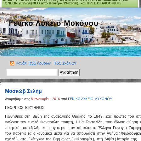
ΓΟΝΕΩΝ 2025-26(ΝΕΟ από Δευτέρα 19-01-26)) και ΩΡΕΣ ΒΙΒΛΙΟΘΗΚΗΣ
Γενικό Λύκειο Μυκόνου
Κανάλι
RSS
άρθρων
|
RSS Σχόλιων
Μοσκώβ Σελήμ
Αναρτήθηκε στις
8 Ιανουαρίου, 2016
από
ΓΕΝΙΚΟ ΛΥΚΕΙΟ ΜΥΚΟΝΟΥ
ΓΕΩΡΓΙΟΣ ΒΙΖΥΗΝΟΣ
Γεννήθηκε στη Βιζύη της ανατολικής Θράκης το 1849. Στις πρώτες του σ
γνώρισε τον τυφλό Φαναριώτη ποιητή, Ηλία Τανταλίδη, που έδωσε ώθηση 
ποιητική του εξέλιξη και αργότερα τον πάμπλουτο Έλληνα Γεώργιο Ζαρίφ
του παρείχε τα οικονομικά μέσα για να σπουδάσει στην Αθήνα ( Φιλοσοφικ
σχολή ), στο Γκέτιγκεν της Γερμανίας ( Φιλοσοφία ), στη Λιψία ( Ιστορία της