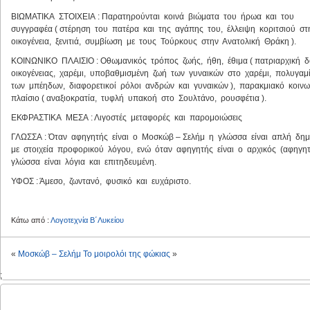
ΒΙΩΜΑΤΙΚΑ ΣΤΟΙΧΕΙΑ : Παρατηρούνται κοινά βιώματα του ήρωα και του
συγγραφέα ( στέρηση του πατέρα και της αγάπης του, έλλειψη κοριτσιού σ
οικογένεια, ξενιτιά, συμβίωση με τους Τούρκους στην Ανατολική Θράκη ).
ΚΟΙΝΩΝΙΚΟ ΠΛΑΙΣΙΟ : Οθωμανικός τρόπος ζωής, ήθη, έθιμα ( πατριαρχική 
οικογένειας, χαρέμι, υποβαθμισμένη ζωή των γυναικών στο χαρέμι, πολυγαμ
των μπέηδων, διαφορετικοί ρόλοι ανδρών και γυναικών ), παρακμιακό κοιν
πλαίσιο ( αναξιοκρατία, τυφλή υπακοή στο Σουλτάνο, ρουσφέτια ).
ΕΚΦΡΑΣΤΙΚΑ ΜΕΣΑ : Λιγοστές μεταφορές και παρομοιώσεις
ΓΛΩΣΣΑ : Όταν αφηγητής είναι ο Μοσκώβ – Σελήμ η γλώσσα είναι απλή δημ
με στοιχεία προφορικού λόγου, ενώ όταν αφηγητής είναι ο αρχικός (αφηγη
γλώσσα είναι λόγια και επιτηδευμένη.
ΥΦΟΣ : Άμεσο, ζωντανό, φυσικό και ευχάριστο.
Κάτω από :
Λογοτεχνία Β΄Λυκείου
«
Μοσκώβ – Σελήμ
Το μοιρολόι της φώκιας
»
;