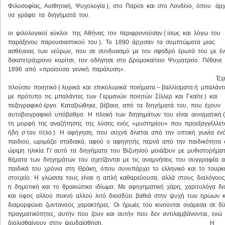
Φιλοσοφίας, Αισθητική, Ψυχολογία ), στο Παρίσι και στο Λονδίνο, όπου άρ
να γράφει τα διηγήματά του.
Όμως
οι φιλολογικοί κύκλοι της Αθήνας τον περιφρονούσαν ( ίσως και λόγω του
παράξενου παρουσιαστικού του ). Το 1890 άρχισαν τα συμπτώματα μιας
ασθένειας των νεύρων, που σε συνδυασμό με τον σφοδρό έρωτά του με έ
δεκατετράχρονο κορίτσι, τον οδήγησε στο Δρομοκαίτειο Ψυχιατρείο. Πέθανε
1896 από «προϊούσα γενική παράλυση».
Έχε
πλούσιο ποιητικό ( λυρικά και επικολυρικά ποιήματα – βαλλίσματα ή μπαλάντ
με πρότυπο τις μπαλάντες των Γερμανών ποιητών Σίλλερ και Γκαίτε ) και
πεζογραφικό έργο. Καταξιώθηκε, βέβαια, από τα διηγήματά του, που έχουν
αυτοβιογραφικό υπόβαθρο. Η πλοκή των διηγημάτων του είναι αινιγματική (
τη μορφή της αναζήτησης της λύσης ενός «μυστηρίου» που προεξαγγέλλετ
ήδη σ τον τίτλο ). Η αφήγηση, που συχνά δίνεται από την οπτική γωνία εν
παιδιού, ωριμάζει σταδιακά, αφού ο αφηγητής περνά από την παιδικότητα
ώριμη ηλικία. Γι’ αυτό τα διηγήματα του Βιζυηνού μοιάζουν με μυθιστορήμα
θέματα των διηγημάτων του σχετίζονται με τις αναμνήσεις του συγγραφέα 
παιδικά του χρόνια στη Θράκη, όπου συνυπάρχει το ελληνικό και το τουρκ
στοιχείο. Η γλώσσα τους είναι η απλή καθαρεύουσα, αλλά στους διαλόγους
η δημοτική και το θρακιώτικο ιδίωμα. Με αφηγηματική χάρη, χαριτολόγα δ
και ύφος αλλού πυκνό αλλού λιτό διεισδύει βαθιά στην ψυχή των ηρώων 
διαμορφώνει ζωντανούς χαρακτήρες. Οι ήρωές του κινούνται ανάμεσα σε δ
πραγματικότητες, αυτήν που ζουν και αυτήν που δεν αντιλαμβάνονται, ενώ
διολισθαίνουν στην ψευδαίσθηση. Η