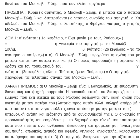
θανάτου του Μοσκώβ – Σελήμ, που συντελείται αργότερα.
ΠΡΟΣΩΠΑ : Κύρια ( ο αφηγητής, ο Μοσκώβ – Σελήμ, η μητέρα και ο πατέρ
Μοσκώβ – Σελήμ ) και δευτερεύοντα ( ο ντόπιος συνοδός του αφηγητή, ο Χα
αδελφός του Μοσκώβ – Σελήμ, ο λιποτάκτης, ο Φράγκος γιατρός, ο γιατρό
Μοσκώβ – Σελήμ ).
ΔΟΜΗ : α’ ενότητα : ( 1ο κεφάλαιο, « Έχει μανία με τους Ρούσους» )
= η γνωριμία του αφηγητή με το Μοσκώβ –
Σελήμ. β’ ενότητα : (2ο κεφάλαιο, «Να το
αγαπήσει ο πατέρας») = α) Ο Μοσκώβ – Σελήμ περιγράφει τη σχέση του μ
μητέρα και με τον πατέρα του και β) Ο ήρωας παρουσιάζει τη στρατιωτικ
δράση και τον τραυματισμό του. γ’
ενότητα : (3ο κεφάλαιο, «Και ο Τούρκος έμεινε Τούρκος») = Ο αφηγητής
περιγράφει τις τελευταίες στιγμές του Μοσκώβ – Σελήμ.
ΧΑΡΑΚΤΗΡΙΣΜΟΣ : α) Ο Μοσκώβ – Σελήμ είναι μελαγχολικός, με εύθραυστη
διανοητική και ψυχική ισορροπία. Η συναισθηματική του διαταραχή και οι
εμμονές που έχει σχετικά με τους Ρώσους οφείλονται στην κακή σχέση πο
ανέπτυξε με τον πατέρα του ( λατρεία προς αυτόν αλλά σκληρή απόρριψή
από αυτόν ) και στην για πολλά χρόνια «ταύτιση» με την μητέρα του (
υπερβολική αγάπη και εξάρτηση από τα συναισθήματά της ). Ο διχασμός τ
προσωπικότητάς του εκφράζεται με το διχασμό στην εθνική του ταυτότητα 
αυτό που επιζητά είναι ανθρωπιά, δικαιοσύνη και τρυφερότητα. Γενικά , είνα
συμπαθής, απλοϊκός, αγαθός και αφελής, γενναίος, ανιδιοτελής, καλοσυνάτο
αυταπάρνηση και καρτερία. β) Ο αφηγητής διακρίνεται για την οξύτητα του