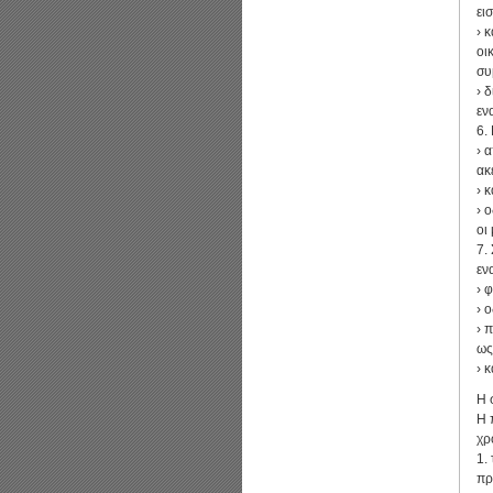
ει
› 
οι
συ
› 
εν
6.
› 
ακ
› 
› 
οι
7.
εν
› 
› 
› 
ως
› 
Η 
Η 
χρ
1.
πρ