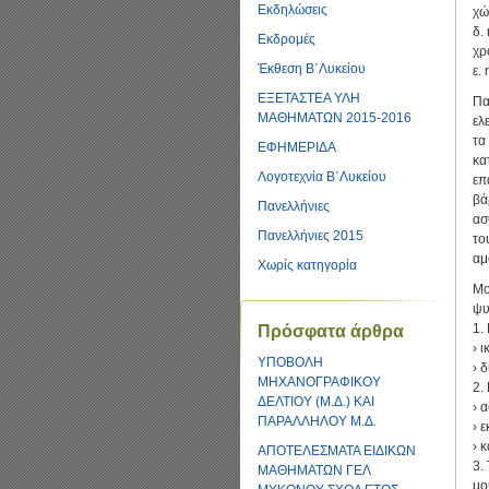
Εκδηλώσεις
χώ
δ.
Εκδρομές
χρ
Έκθεση Β΄Λυκείου
ε.
ΕΞΕΤΑΣΤΕΑ ΥΛΗ
Πα
ΜΑΘΗΜΑΤΩΝ 2015-2016
ελ
τα
ΕΦΗΜΕΡΙΔΑ
κα
Λογοτεχνία Β΄Λυκείου
επ
βά
Πανελλήνιες
ασ
Πανελλήνιες 2015
το
αμ
Χωρίς κατηγορία
Μο
ψυ
1.
Πρόσφατα άρθρα
› 
ΥΠΟΒΟΛΗ
› 
ΜΗΧΑΝΟΓΡΑΦΙΚΟΥ
2.
ΔΕΛΤΙΟΥ (Μ.Δ.) ΚΑΙ
› 
ΠΑΡΑΛΛΗΛΟΥ Μ.Δ.
› 
› 
ΑΠΟΤΕΛΕΣΜΑΤΑ ΕΙΔΙΚΩΝ
3.
ΜΑΘΗΜΑΤΩΝ ΓΕΛ
μο