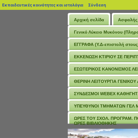
blogs.sch.gr
Εκπαιδευτικές κοινότητες και ιστολόγια
Σύνδεση
Αρχική σελίδα
Ασφαλής 
Γενικό Λύκειο Μυκόνου (Πληρ
ΕΓΓΡΑΦΑ (Υ.Δ-επιστολή στους
ΕΚΚΕΝΩΣΗ ΚΤΙΡΙΟΥ ΣΕ ΠΕΡΙ
ΕΣΩΤΕΡΙΚΟΣ ΚΑΝΟΝΙΣΜΟΣ ΛΕΙ
ΘΕΡΙΝΗ ΛΕΙΤΟΥΡΓΙΑ ΓΕΝΙΚΟΥ
ΣΥΝΔΕΣΜΟΙ WEBEX ΚΑΘΗΓΗΤ
ΥΠΕΥΘΥΝΟΙ ΤΜΗΜΑΤΩΝ ΓΕΛ ΜΥ
ΩΡΕΣ ΤΟΥ ΣΧΟΛ. ΠΡΟΓΡΑΜ. ΠΟ
ΩΡΕΣ ΒΙΒΛΙΟΘΗΚΗΣ