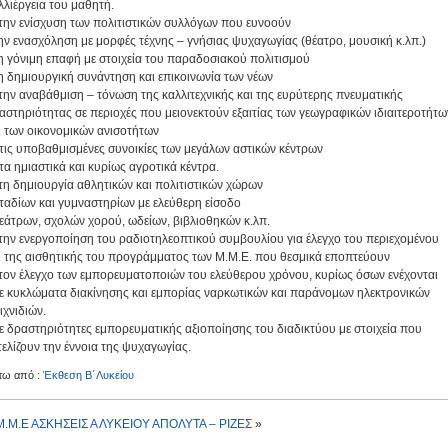
λλιέργεια του μαθητή.
 την ενίσχυση των πολιτιστικών συλλόγων που ευνοούν
την ενασχόληση με μορφές τέχνης – γνήσιας ψυχαγωγίας (θέατρο, μουσική κ.λπ.)
τη γόνιμη επαφή με στοιχεία του παραδοσιακού πολιτισμού
τη δημιουργική συνάντηση και επικοινωνία των νέων
 την αναβάθμιση – τόνωση της καλλιτεχνικής και της ευρύτερης πνευματικής
αστηριότητας σε περιοχές που μειονεκτούν εξαιτίας των γεωγραφικών ιδιαιτεροτήτω
ι των οικονομικών ανισοτήτων
στις υποβαθμισμένες συνοικίες των μεγάλων αστικών κέντρων
στα ημιαστικά και κυρίως αγροτικά κέντρα.
 τη δημιουργία αθλητικών και πολιτιστικών χώρων
σταδίων και γυμναστηρίων με ελεύθερη είσοδο
θεάτρων, σχολών χορού, ωδείων, βιβλιοθηκών κ.λπ.
 την ενεργοποίηση του ραδιοτηλεοπτικού συμβουλίου για έλεγχο του περιεχομένου
ι της αισθητικής του προγράμματος των Μ.Μ.Ε. που θεσμικά εποπτεύουν
 τον έλεγχο των εμπορευματοποιών του ελεύθερου χρόνου, κυρίως όσων ενέχονται
σε κυκλώματα διακίνησης και εμπορίας ναρκωτικών και παράνομων ηλεκτρονικών
ιχνιδιών.
σε δραστηριότητες εμπορευματικής αξιοποίησης του διαδικτύου με στοιχεία που
τελίζουν την έννοια της ψυχαγωγίας.
τω από :
Έκθεση Β΄Λυκείου
Μ.Μ.Ε
ΑΣΚΗΣΕΙΣ Α ΛΥΚΕΙΟΥ ΑΠΟΛΥΤΑ – ΡΙΖΕΣ
»