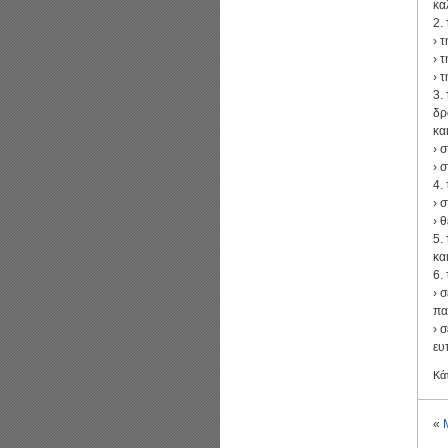
κα
2.
› 
› 
› 
3.
δρ
κα
› 
› 
4.
› 
› 
5.
κα
6.
› 
πα
› 
ευ
Κά
«