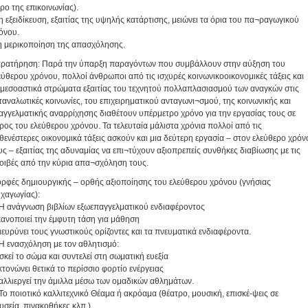
ρο της επικοινωνίας).
 η εξειδίκευση, εξαιτίας της υψηλής κατάρτισης, μειώνει τα όρια του πα¬ραγωγικού
όνου.
 η μερικοποίηση της απασχόλησης.
ρατήρηση: Παρά την ύπαρξη παραγόντων που συμβάλλουν στην αύξηση του
εύθερου χρόνου, πολλοί άνθρωποι από τις ισχυρές κοινωνικοοικονομικές τάξεις και
 μεσοαστικά στρώματα εξαιτίας του τεχνητού πολλαπλασιασμού των αναγκών στις
ταναλωτικές κοινωνίες, του επιχειρηματικού ανταγωνι¬σμού, της κοινωνικής και
αγγελματικής αναρρίχησης διαθέτουν υπέρμετρο χρόνο για την εργασίας τους σε
ρος του ελεύθερου χρόνου. Τα τελευταία μάλιστα χρόνια πολλοί από τις
θενέστερες οικονομικά τάξεις ασκούν και μια δεύτερη εργασία – στον ελεύθερο χρόν
υς – εξαιτίας της αδυναμίας να επι¬τύχουν αξιοπρεπείς συνθήκες διαβίωσης με τις
οιβές από την κύρια απα¬σχόληση τους.
ρφές δημιουργικής – ορθής αξιοποίησης του ελεύθερου χρόνου (γνήσιας
χαγωγίας):
 Η ανάγνωση βιβλίων εξωεπαγγελματικού ενδιαφέροντος
ικανοποιεί την έμφυτη τάση για μάθηση
διευρύνει τους γνωστικούς ορίζοντες και τα πνευματικά ενδιαφέροντα.
 Η ενασχόληση με τον αθλητισμό:
ασκεί το σώμα και συντελεί στη σωματική ευεξία
εκτονώνει θετικά το περίσσιο φορτίο ενέργειας
καλλιεργεί την άμιλλα μέσω των ομαδικών αθλημάτων.
 Το ποιοτικό καλλιτεχνικό Θέαμα ή ακρόαμα (θέατρο, μουσική, επισκέ-ψεις σε
υσεία, πινακοθήκες κλπ.)