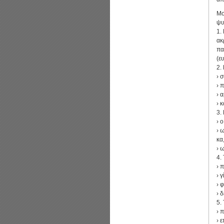
Μο
ψυ
1.
ακ
πα
(ε
2.
› 
› 
› 
› 
3.
› 
› 
κα
› 
4.
› 
› 
› 
› 
5.
› 
› 