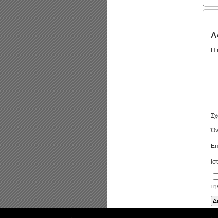
;
Α
Η 
Σχ
Ό
Em
Ισ
τη