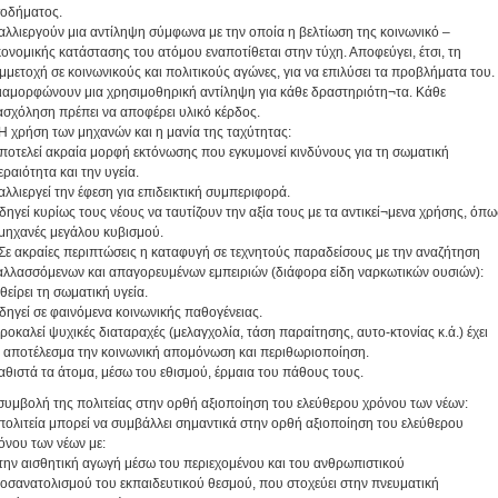
σοδήματος.
καλλιεργούν μια αντίληψη σύμφωνα με την οποία η βελτίωση της κοινωνικό –
κονομικής κατάστασης του ατόμου εναποτίθεται στην τύχη. Αποφεύγει, έτσι, τη
μμετοχή σε κοινωνικούς και πολιτικούς αγώνες, για να επιλύσει τα προβλήματα του.
διαμορφώνουν μια χρησιμοθηρική αντίληψη για κάθε δραστηριότη¬τα. Κάθε
ασχόληση πρέπει να αποφέρει υλικό κέρδος.
 Η χρήση των μηχανών και η μανία της ταχύτητας:
αποτελεί ακραία μορφή εκτόνωσης που εγκυμονεί κινδύνους για τη σωματική
εραιότητα και την υγεία.
καλλιεργεί την έφεση για επιδεικτική συμπεριφορά.
οδηγεί κυρίως τους νέους να ταυτίζουν την αξία τους με τα αντικεί¬μενα χρήσης, όπω
 μηχανές μεγάλου κυβισμού.
 Σε ακραίες περιπτώσεις η καταφυγή σε τεχνητούς παραδείσους με την αναζήτηση
αλλασσόμενων και απαγορευμένων εμπειριών (διάφορα είδη ναρκωτικών ουσιών):
φθείρει τη σωματική υγεία.
οδηγεί σε φαινόμενα κοινωνικής παθογένειας.
προκαλεί ψυχικές διαταραχές (μελαγχολία, τάση παραίτησης, αυτο-κτονίας κ.ά.) έχει
 αποτέλεσμα την κοινωνική απομόνωση και περιθωριοποίηση.
καθιστά τα άτομα, μέσω του εθισμού, έρμαια του πάθους τους.
συμβολή της πολιτείας στην ορθή αξιοποίηση του ελεύθερου χρόνου των νέων:
πολιτεία μπορεί να συμβάλλει σημαντικά στην ορθή αξιοποίηση του ελεύθερου
όνου των νέων με:
 την αισθητική αγωγή μέσω του περιεχομένου και του ανθρωπιστικού
οσανατολισμού του εκπαιδευτικού θεσμού, που στοχεύει στην πνευματική