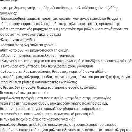
ρφές μη δημιουργικής – ορθής αξιοποίησης του ελευθέρου χρόνου (νόθης
χαγωγίας):
 Παρακολούθηση χαμηλής ποιότητας πολιτιστικών έργων (εμπορικό θέ-αμα ή
ρόαμα, προγράμματα ευτελούς αισθητικής -τηλεοπτικές σειρές προϊόντα της
γκόσμιας ποτιστικής βιομηχανίας κ.ά.) τα οποία: προ βάλλουν αρνητικά πρότυπα
υδαιμονιστικά, ανταγωνιστικά, βίας κ.ά.)
 Ηλεκτρονικά παιχνίδια:
συνιστούν ανώφελη απώλεια χρόνου.
παθητικοποιούν και μηχανοποιούν τη σκέψη.
αμβλύνουν την κρίση, περιστέλλουν τη φαντασία
καλλιεργούν την εσωστρέφεια και τον απομονωτισμό, εμποδίζουν την επικοινωνία κ.ά
 Η εκτόνωση στο γήπεδο μέσω εκδηλώσεων χουλιγκανισμού
ο άνθρωπος: απλός καταναλωτής θεάματος, χωρίς ο ίδιος να αθλείται.
ως οπαδός μιας αθλητικής ομάδας ενεργεί, συχνά, κάτω από μια μα¬ζική ψυχολογία
, προβαίνει σε βίαιες ή αντικοινωνικές εκδηλώσεις
ως θεατής δεν εκτονώνει θετικά το περίσσειο φορτίο ενέργειας.
 Τα νυκτερινά κέντρα στα οποία:
προβάλλονται προγράμματα που ευτελίζουν την έννοια της ψυχαγωγίας
γίνεται επίδειξη νεοπλουτισμού μέσω της δαπανηρής πολυποσίας κ.ά.
φθείρουν τη σωματική υγεία, προκαλούν φθορά και απορρύθμιση.
δεν ευνοούν την επικοινωνία με την εκκωφαντική μουσική κ.ά.
 Τα τυχερά παιχνίδια, όπως τα χαρτοπαίγνια κ.ά.:
προκαλούν εθισμό, με σοβαρές παρενέργειες στη συμπεριφορά του ατόμου.
επιβαρύνουν οικονομικά, συχνά μάλιστα οδηγούν στην άσκοπη κα-τασπατάληση του