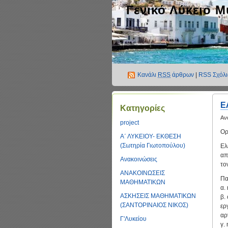
Γενικό Λύκειο 
Κανάλι
RSS
άρθρων
|
RSS Σχόλ
Ε
Kατηγορίες
Αν
project
Ορ
Α΄ ΛΥΚΕΙΟΥ- ΕΚΘΕΣΗ
(Σωτηρία Γιωτοπούλου)
Ελ
απ
Ανακοινώσεις
το
ΑΝΑΚΟΙΝΩΣΕΙΣ
Πα
ΜΑΘΗΜΑΤΙΚΩΝ
α.
ΑΣΚΗΣΕΙΣ ΜΑΘΗΜΑΤΙΚΩΝ
β.
(ΣΑΝΤΟΡΙΝΑΙΟΣ ΝΙΚΟΣ)
ερ
αρ
Γ'Λυκείου
γ.