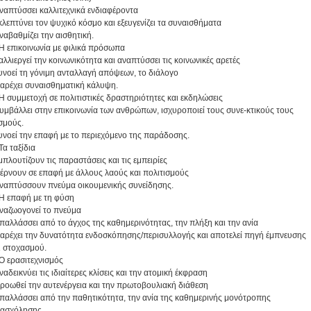
αναπτύσσει καλλιτεχνικά ενδιαφέροντα
εκλεπτύνει τον ψυχικό κόσμο και εξευγενίζει τα συναισθήματα
αναβαθμίζει την αισθητική.
 Η επικοινωνία με φιλικά πρόσωπα
καλλιεργεί την κοινωνικότητα και αναπτύσσει τις κοινωνικές αρετές
ευνοεί τη γόνιμη ανταλλαγή απόψεων, το διάλογο
παρέχει συναισθηματική κάλυψη.
 Η συμμετοχή σε πολιτιστικές δραστηριότητες και εκδηλώσεις
συμβάλλει στην επικοινωνία των ανθρώπων, ισχυροποιεί τους συνε-κτικούς τους
σμούς.
ευνοεί την επαφή με το περιεχόμενο της παράδοσης.
 Τα ταξίδια
εμπλουτίζουν τις παραστάσεις και τις εμπειρίες
φέρνουν σε επαφή με άλλους λαούς και πολιτισμούς
αναπτύσσουν πνεύμα οικουμενικής συνείδησης.
 Η επαφή με τη φύση
αναζωογονεί το πνεύμα
απαλλάσσει από το άγχος της καθημερινότητας, την πλήξη και την ανία
παρέχει την δυνατότητα ενδοσκόπησης/περισυλλογής και αποτελεί πηγή έμπνευσης
ι στοχασμού.
 Ο ερασιτεχνισμός
αναδεικνύει τις ιδιαίτερες κλίσεις και την ατομική έκφραση
προωθεί την αυτενέργεια και την πρωτοβουλιακή διάθεση
απαλλάσσει από την παθητικότητα, την ανία της καθημερινής μονότροπης
ασχόλησης.