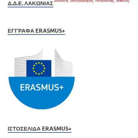
Δ.Δ.Ε. ΛΑΚΩΝΊΑΣ
ΈΓΓΡΑΦΑ ERASMUS+
ΙΣΤΟΣΕΛΊΔΑ ERASMUS+