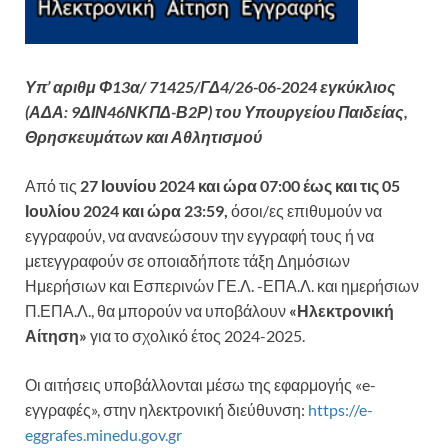
Υπ’ αριθμ Φ13α/ 71425/ΓΔ4/26-06-2024 εγκύκλιος
(ΑΔΑ: 9ΔΙΝ46ΝΚΠΔ-Β2Ρ) του Υπουργείου Παιδείας,
Θρησκευμάτων και Αθλητισμού
Από τις
27 Ιουνίου 2024 και ώρα 07:00 έως και τις 05
Ιουλίου 2024 και ώρα 23:59,
όσοι/ες επιθυμούν να
εγγραφούν, να ανανεώσουν την εγγραφή τους ή να
μετεγγραφούν σε οποιαδήποτε τάξη Δημόσιων
Ημερήσιων και Εσπερινών ΓΕ.Λ. -ΕΠΑ.Λ. και ημερήσιων
Π.ΕΠΑ.Λ., θα μπορούν να υποβάλουν
«Ηλεκτρονική
Αίτηση»
για το σχολικό έτος 2024-2025.
Οι αιτήσεις υποβάλλονται μέσω της εφαρμογής «e-
εγγραφές», στην ηλεκτρονική διεύθυνση:
https://e-
eggrafes.minedu.gov.gr