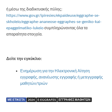
ή μέσω της διαδικτυακής πύλης:
https://www.gov.gr/ipiresies/ekpaideuse/eggraphe-se-
skholeio/eggraphe-ananeose-eggraphes-se-geniko-kai-
epaggelmatiko-lukeio
συμπληρώνοντας όλα τα
απαραίτητα στοιχεία.
Δείτε την εγκύκλιο:
Ενημέρωση για την Ηλεκτρονική Αίτηση
εγγραφής, ανανέωσης εγγραφής ή μετεγγραφής
μαθητών/τριών
ΜΕ ΕΤΙΚΈΤΑ
2024
E-EGGRAFES
ΕΓΓΡΑΦΈΣ ΜΑΘΗΤΏΝ