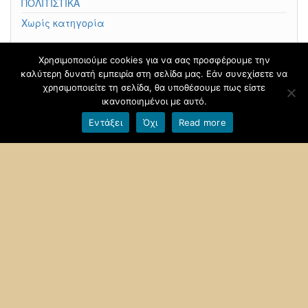
ΠΟΛΙΤΙΣΤΙΚΑ
Χωρίς κατηγορία
Χρησιμοποιούμε cookies για να σας προσφέρουμε την
καλύτερη δυνατή εμπειρία στη σελίδα μας. Εάν συνεχίσετε να
Φιλοξενείται στο
blogs.sch.gr
|
Θέμα βασισμένο στο
χρησιμοποιείτε τη σελίδα, θα υποθέσουμε πως είστε
Head Blog
ικανοποιημένοι με αυτό.
Εντάξει
Όχι
Read more
Όροι χρήσης blogs.sch.gr
|
Δήλωση προσβασιμότητας