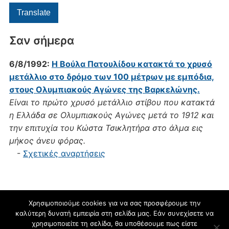
a
Translate
language
to
Σαν σήμερα
translate
this
6/8/1992:
Η Βούλα Πατουλίδου κατακτά το χρυσό
page
μετάλλιο στο δρόμο των 100 μέτρων με εμπόδια,
στους Ολυμπιακούς Αγώνες της Βαρκελώνης.
Είναι το πρώτο χρυσό μετάλλιο στίβου που κατακτά
η Ελλάδα σε Ολυμπιακούς Αγώνες μετά το 1912 και
την επιτυχία του Κώστα Τσικλητήρα στο άλμα εις
μήκος άνευ φόρας.
-
Σχετικές αναρτήσεις
Χρησιμοποιούμε cookies για να σας προσφέρουμε την
καλύτερη δυνατή εμπειρία στη σελίδα μας. Εάν συνεχίσετε να
blogs.sch.gr
χρησιμοποιείτε τη σελίδα, θα υποθέσουμε πως είστε