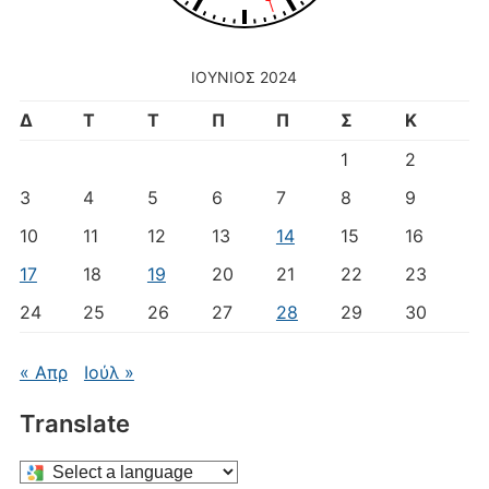
ΙΟΎΝΙΟΣ 2024
Δ
Τ
Τ
Π
Π
Σ
Κ
1
2
3
4
5
6
7
8
9
10
11
12
13
14
15
16
17
18
19
20
21
22
23
24
25
26
27
28
29
30
« Απρ
Ιούλ »
Translate
Select