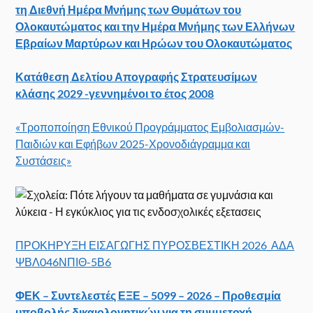
τη Διεθνή Ημέρα Μνήμης των Θυμάτων του
Ολοκαυτώματος και την Ημέρα Μνήμης των Ελλήνων
Εβραίων Μαρτύρων και Ηρώων του Ολοκαυτώματος
Κατάθεση Δελτίου Απογραφής Στρατευσίμων
κλάσης 2029 -γεννημένοι το έτος 2008
«Τροποποίηση Εθνικού Προγράμματος Εμβολιασμών-
Παιδιών και Εφήβων 2025-Χρονοδιάγραμμα και
Συστάσεις»
ΠΡΟΚΗΡΥΞΗ ΕΙΣΑΓΩΓΗΣ ΠΥΡΟΣΒΕΣΤΙΚΗ 2026_ΑΔΑ
ΨΒΛ046ΝΠΙΘ-5Β6
ΦΕΚ – Συντελεστές
ΕΞΕ – 5099 – 2026 – Προθεσμία
υποβολής δικαιολογητικών για τη συμμετοχή