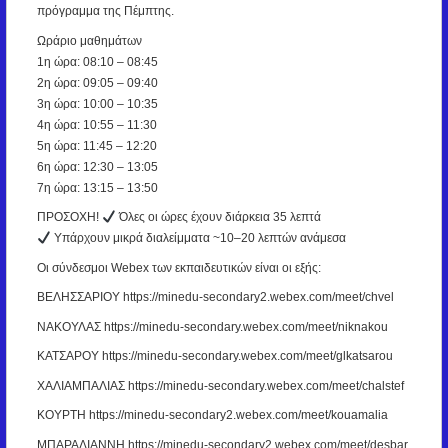
πρόγραμμα της Πέμπτης.
Ωράριο μαθημάτων
1η ώρα: 08:10 – 08:45
2η ώρα: 09:05 – 09:40
3η ώρα: 10:00 – 10:35
4η ώρα: 10:55 – 11:30
5η ώρα: 11:45 – 12:20
6η ώρα: 12:30 – 13:05
7η ώρα: 13:15 – 13:50
ΠΡΟΣΟΧΗ!
Όλες οι ώρες έχουν διάρκεια 35 λεπτά
Υπάρχουν μικρά διαλείμματα ~10–20 λεπτών ανάμεσα
Οι σύνδεσμοι Webex των εκπαιδευτικών είναι οι εξής:
ΒΕΛHΣΣΑΡΙΟΥ https://minedu-secondary2.webex.com/meet/chvel
ΝΑΚΟΥΛΑΣ https://minedu-secondary.webex.com/meet/niknakou
ΚΑΤΣΑΡΟΥ https://minedu-secondary.webex.com/meet/glkatsarou
ΧΑΛΙΑΜΠΑΛΙΑΣ https://minedu-secondary.webex.com/meet/chalstef
ΚΟΥΡΤΗ https://minedu-secondary2.webex.com/meet/kouamalia
ΜΠΑΡΑΛΙΑΝΝΗ https://minedu-secondary2.webex.com/meet/desbar