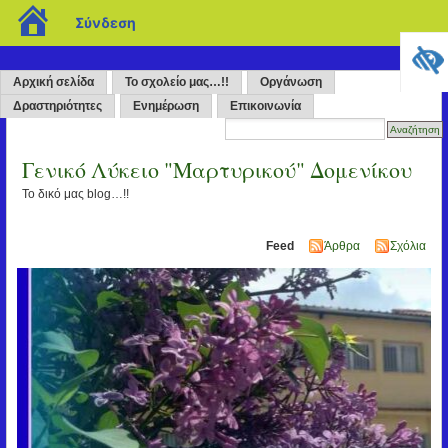
blogs.sch.gr
Σύνδεση
Αρχική σελίδα
Το σχολείο μας…!!
Οργάνωση
Δραστηριότητες
Ενημέρωση
Επικοινωνία
Γενικό Λύκειο "Μαρτυρικού" Δομενίκου
Το δικό μας blog…!!
Feed
Άρθρα
Σχόλια