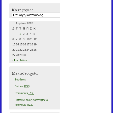
Kατηγορίες
Kατηγορίες
Απρίλιος 2026
Δ
Τ
Τ
Π
Π
Σ
Κ
1
2
3
4
5
6
7
8
9
10
11
12
13
14
15
16
17
18
19
20
21
22
23
24
25
26
27
28
29
30
« Ιαν
Μάι »
Μεταστοιχεία
Σύνδεση
Entries
RSS
Comments
RSS
Εκπαιδευτικές Κοινότητες &
Ιστολόγια ΠΣΔ