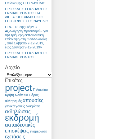
Επίσκεψης ΣΤΟ ΝΑΥΠΛΙΟ
ΠΡΟΣΚΛΗΣΗ ΕΚΔΗΛΩΣΗΣ
ΕΝΔΙΑΦΕΡΟΝΤΟΣ ΓΙΑ
ΔΙΕΞΑΓΩΓΗ ΔΙΔΑΚΤΙΚΗΣ
ΕΠΙΣΚΕΨΗΣ ΣΤΟ ΝΑΥΠΛΙΟ
ΠΡΑΞΗΣ 2ης Θέμα. «
Αξιολόγηση προσφορών για
την τριήμερη εκπαιδευτική
επίσκεψη στη Θεσσαλονίκη
, από Σάββατο 7-12-2019,
έως Δευτέρα 9-12-2019»
ΠΡΟΣΚΛΗΣΗ ΕΚΔΗΛΩΣΗΣ
ΕΝΔΙΑΦΕΡΟΝΤΟΣ
Αρχείο
Ετικέτες
project
Γ' Λυκείου
Κρήτη
Ναύπλιο
Πόρος
απουσίες
αθλητισμός
γενικά
γονείς
διακρίσεις
εκδηλώσεις
εκδρομή
εκπαιδευτικές
επισκέψεις
ενημέρωση
εξετάσεις