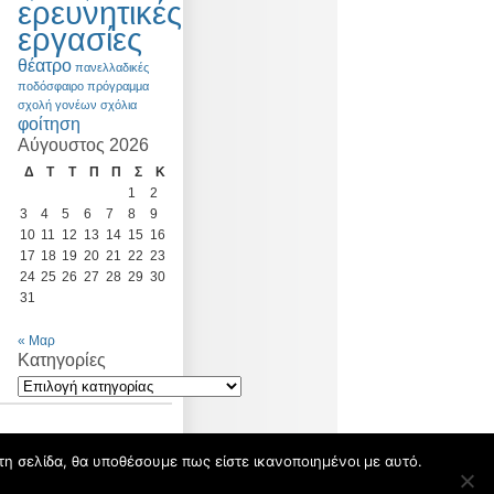
ερευνητικές
εργασίες
θέατρο
πανελλαδικές
ποδόσφαιρο
πρόγραμμα
σχολή γονέων
σχόλια
φοίτηση
Αύγουστος 2026
Δ
Τ
Τ
Π
Π
Σ
Κ
1
2
3
4
5
6
7
8
9
10
11
12
13
14
15
16
17
18
19
20
21
22
23
24
25
26
27
28
29
30
31
« Μαρ
Kατηγορίες
τη σελίδα, θα υποθέσουμε πως είστε ικανοποιημένοι με αυτό.