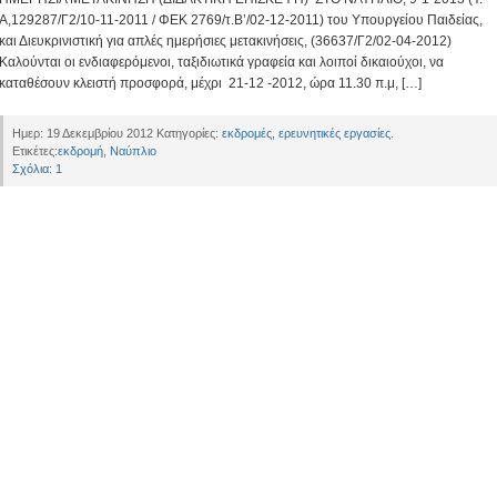
Α,129287/Γ2/10-11-2011 / ΦΕΚ 2769/τ.Β’/02-12-2011) του Υπουργείου Παιδείας,
και Διευκρινιστική για απλές ημερήσιες μετακινήσεις, (36637/Γ2/02-04-2012)
Καλούνται οι ενδιαφερόμενοι, ταξιδιωτικά γραφεία και λοιποί δικαιούχοι, να
καταθέσουν κλειστή προσφορά, μέχρι 21-12 -2012, ώρα 11.30 π.μ, […]
Ημερ: 19 Δεκεμβρίου 2012 Κατηγορίες:
εκδρομές
,
ερευνητικές εργασίες
.
Ετικέτες:
εκδρομή
,
Ναύπλιο
Σχόλια: 1