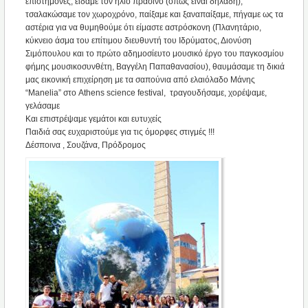
επιστήμονες, είδαμε τον ήλιο πράσινο (όπως είναι δηλαδή),
τσαλακώσαμε τον χωροχρόνο, παίξαμε και ξαναπαίξαμε, πήγαμε ως τα
αστέρια για να θυμηθούμε ότι είμαστε αστρόσκονη (Πλανητάριο,
κύκνειο άσμα του επίτιμου διευθυντή του Ιδρύματος, Διονύση
Σιμόπουλου και το πρώτο αδημοσίευτο μουσικό έργο του παγκοσμίου
φήμης μουσικοσυνθέτη, Βαγγέλη Παπαθανασίου), θαυμάσαμε τη δικιά
μας εικονική επιχείρηση με τα σαπούνια από ελαιόλαδο Μάνης
“Manelia” στο Athens science festival, τραγουδήσαμε, χορέψαμε,
γελάσαμε
Και επιστρέψαμε γεμάτοι και ευτυχείς
Παιδιά σας ευχαριστούμε για τις όμορφες στιγμές !!!
Δέσποινα , Σουζάνα, Πρόδρομος