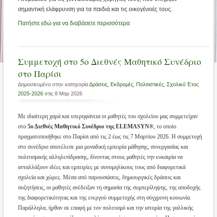
σημαντική ελάφρυνση για τα παιδιά και τις οικογένειές τους.
Πατήστε εδώ για να διαβάσετε περισσότερα
Συμμετοχή στο 5ο Διεθνές Μαθητικό Συνέδριο
στο Παρίσι
Δημοσιευμένο στην κατηγορία
Δράσεις
,
Εκδρομές
,
Πολιτιστικές
,
Σχολικό Έτος
2025-2026
στις 8 Μαρ 2026
Με ιδιαίτερη χαρά και υπερηφάνεια οι μαθητές του σχολείου μας συμμετείχαν
στο
5ο Διεθνές Μαθητικό Συνέδριο της ELEMASYN®
, το οποίο
πραγματοποιήθηκε στο Παρίσι από τις 2 έως τις 7 Μαρτίου 2026. Η συμμετοχή
στο συνέδριο αποτέλεσε μια μοναδική εμπειρία μάθησης, συνεργασίας και
πολιτισμικής αλληλεπίδρασης, δίνοντας στους μαθητές την ευκαιρία να
ανταλλάξουν ιδέες και εμπειρίες με συνομηλίκους τους από διαφορετικά
σχολεία και χώρες. Μέσα από παρουσιάσεις, δημιουργικές δράσεις και
συζητήσεις, οι μαθητές ανέδειξαν τη σημασία της συμπερίληψης, της αποδοχής
της διαφορετικότητας και της ενεργού συμμετοχής στη σύγχρονη κοινωνία.
Παράλληλα, ήρθαν σε επαφή με τον πολιτισμό και την ιστορία της γαλλικής