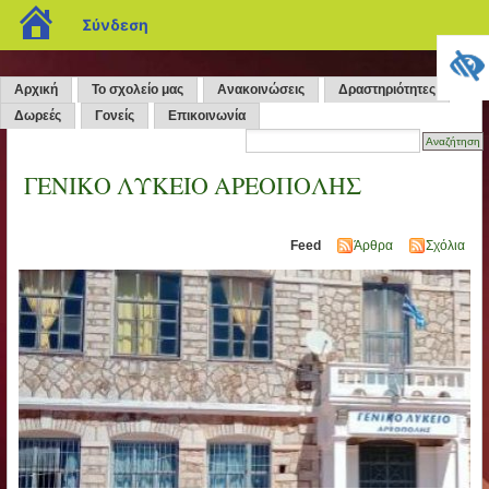
blogs.sch.gr
Σύνδεση
Αρχική
Το σχολείο μας
Ανακοινώσεις
Δραστηριότητες
Δωρεές
Γονείς
Επικοινωνία
ΓΕΝΙΚΟ ΛΥΚΕΙΟ ΑΡΕΟΠΟΛΗΣ
Feed
Άρθρα
Σχόλια