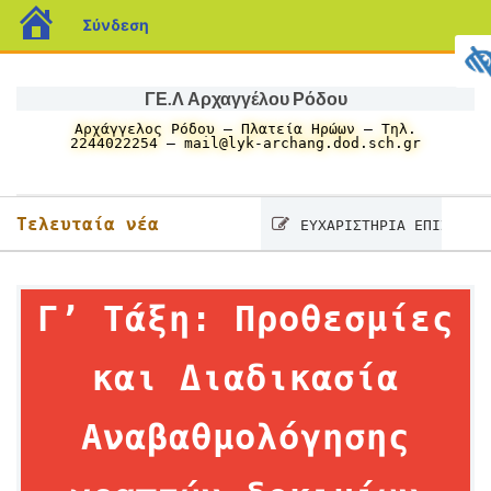
blogs.sch.gr
Σύνδεση
Μετάβαση
σε
ΓΕ.Λ Αρχαγγέλου Ρόδου
περιεχόμενο
Αρχάγγελος Ρόδου – Πλατεία Ηρώων – Τηλ.
2244022254 – mail@lyk-archang.dod.sch.gr
Τελευταία νέα
ΕΥΧΑΡΙΣΤΗΡΙΑ ΕΠΙΣΤΟΛΗ
Γ’ Τάξη: Προθεσμίες
και Διαδικασία
Αναβαθμολόγησης