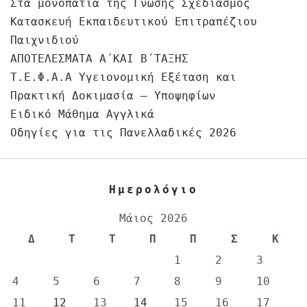
Στα μονοπάτια της Γνώσης Σχεδιασμός
Κατασκευή Εκπαιδευτικού Επιτραπέζιου
Παιχνιδιού
ΑΠΟΤΕΛΕΣΜΑΤΑ Α΄ΚΑΙ Β΄ΤΑΞΗΣ
Τ.Ε.Φ.Α.Α Υγειονομική Εξέταση και
Πρακτική Δοκιμασία – Υποψηφίων
Ειδικό Μάθημα Αγγλικά
Οδηγίες για τις Πανελλαδικές 2026
Ημερολόγιο
Μάιος 2026
Δ
Τ
Τ
Π
Π
Σ
Κ
1
2
3
4
5
6
7
8
9
10
11
12
13
14
15
16
17