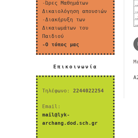
-Ώρες Μαθημάτων
Δικαιολόγηση απουσιών
-Διακήρυξη των
Δικαιωμάτων του
Παιδιού
-Ο τόπος μας
Μ
Επικοινωνία
Π
Α
ά
Τηλέφωνο:
2244022254
Email:
mail@lyk-
archang.dod.sch.gr