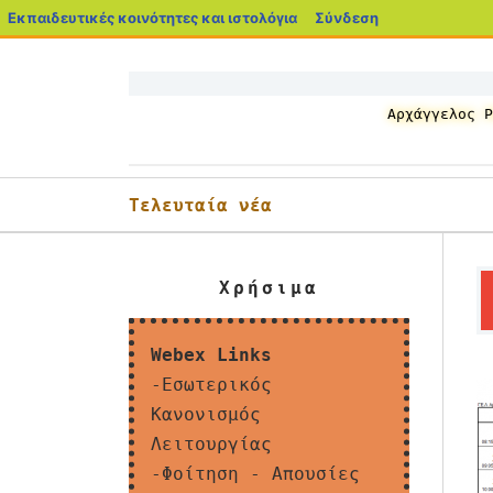
blogs.sch.gr
Εκπαιδευτικές κοινότητες και ιστολόγια
Σύνδεση
Μετάβαση
σε
περιεχόμενο
Αρχάγγελος Ρ
Τελευταία νέα
Χρήσιμα
Webex Links
-Εσωτερικός
Κανονισμός
Λειτουργίας
-Φοίτηση - Απουσίες