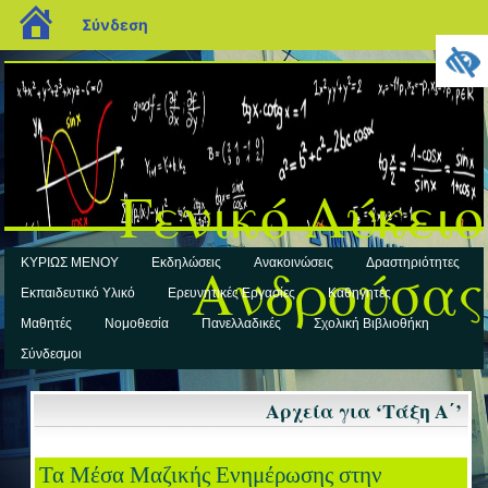
blogs.sch.gr
Σύνδεση
Γενικό Λύκειο
Ανδρούσας
ΚΥΡΙΩΣ ΜΕΝΟΥ
Εκδηλώσεις
Ανακοινώσεις
Δραστηριότητες
Εκπαιδευτικό Υλικό
Ερευνητικές Εργασίες
Καθηγητές
Μαθητές
Νομοθεσία
Πανελλαδικές
Σχολική Βιβλιοθήκη
Σύνδεσμοι
Αρχεία για ‘Τάξη Α΄’
Τα Μέσα Mαζικής Eνημέρωσης στην