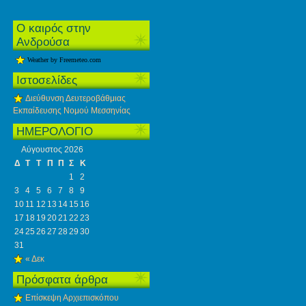
Ο καιρός στην
Ανδρούσα
Weather by Freemeteo.com
Ιστοσελίδες
Διεύθυνση Δευτεροβάθμιας
Εκπαίδευσης Νομού Μεσσηνίας
ΗΜΕΡΟΛΟΓΙΟ
Αύγουστος 2026
Δ
Τ
Τ
Π
Π
Σ
Κ
1
2
3
4
5
6
7
8
9
10
11
12
13
14
15
16
17
18
19
20
21
22
23
24
25
26
27
28
29
30
31
« Δεκ
Πρόσφατα άρθρα
Eπίσκεψη Αρχιεπισκόπου