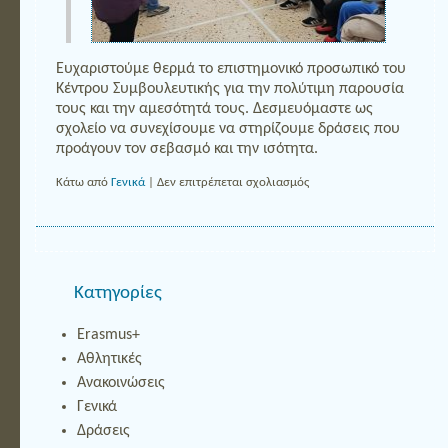
Ευχαριστούμε θερμά το επιστημονικό προσωπικό του
Κέντρου Συμβουλευτικής για την πολύτιμη παρουσία
τους και την αμεσότητά τους. Δεσμευόμαστε ως
σχολείο να συνεχίσουμε να στηρίζουμε δράσεις που
προάγουν τον σεβασμό και την ισότητα.
στο
Κάτω από
Γενικά
|
Δεν επιτρέπεται σχολιασμός
Ενημερωτική
Δράση:
«Σπάμε
τη
Σιωπή
απέναντι
Kατηγορίες
στην
Έμφυλη
Βία»
Erasmus+
Αθλητικές
Ανακοινώσεις
Γενικά
Δράσεις