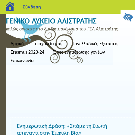
blogs.sch.gr
Σύνδεση
ΓΕΝΙΚΟ ΛΥΚΕΙΟ ΑΛΙΣΤΡΑΤΗΣ
καλώς ορίσατε στο διαδικτυακό τόπο του ΓΕΛ Αλιστράτης
Αρχική
Το σχολείο μας
Πανελλαδικές Εξετάσεις
Erasmus 2023-24
Ώρες ενημέρωσης γονέων
Επικοινωνία
Ενημερωτική Δράση: «Σπάμε τη Σιωπή
απέναντι στην Έμφυλη Βία»