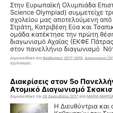
Φιλολόγων
Στην Ευρωπαϊκή Ολυμπιάδα Επισ
Πατρών
Science Olympiad) συμμετείχε τρ
σχολείου μας αποτελούμενη από 
Στράτη, Κατριβέση Εύα και Τσαπι
ομάδα κατέκτησε την πρώτη θέση
διαγωνισμό Αχαϊας (ΕΚΦΕ Πάτρας
στον πανελλήνιο διαγωνισμό Νό
Δημοσιεύθηκε στη
Βραβεύσεις 2017-2018
,
Διαγωνισμοί 20
στο
σχολιασμός
EUSO
2018
–
Διακρίσεις στον 5ο Πανελλή
Πρωτιά
Ατομικό Διαγωνισμό Σκακισ
στον
τοπικό
Δημοσιεύθηκε την
26 Δεκεμβρίου 2017
από
ΜΑΡΙΑ ΜΑΡΙΖ
διαγωνισμό
Αχαΐας
Η Διευθύντρια και