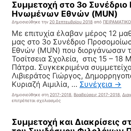
Συμμετοχή στο 3ο Συνέδριο
Ηνωμένων Εθνών (MUN)
Δημοσιεύθηκε την
20 Σεπτεμβρίου 2018
από
ΠΕΙΡΑΜΑΤΙΚΟ
Με επιτυχία έλαβαν μέρος 12 μα
μας στο 3ο Συνέδριο Προσομοί
Εθνών (MUN) που διοργάνωσαν 
Τοσίτσεια Σχολεία, στις 15 – 18 
Πάτρα. Συγκεκριμένα συμμετείχα
Λιβιεράτος Γιώργος, Δημορρηγοπ
Κυριαζή Αιμιλία, …
Συνέχεια
→
Δημοσιεύθηκε στη
2017-2018
,
Βραβεύσεις 2017-2018
,
Δια
στο
επιτρέπεται σχολιασμός
Συμμετοχή
στο
3ο
Συμμετοχή και Διακρίσεις σ
Συνέδριο
Προσομοίωσης