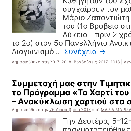
Καθηγητών του Σχ
συγχαίρουν τον μαθ
Μάριο Ζαπαντιώτη 
του (1ο Βραβείο στ
Λύκειο – πριν 2 χρό
το 2ο) στον 5ο Πανελλήνιο Ανοικ
Διαγωνισμό …
Συνέχεια
→
Δημοσιεύθηκε στη
2017-2018
,
Βραβεύσεις 2017-2018
|
Δεν
Συμμετοχή μας στην Τιμητι
το Πρόγραμμα «Το Χαρτί το
– Ανακύκλωση χαρτιού στα 
Δημοσιεύθηκε την
26 Δεκεμβρίου 2017
από
ΜΑΡΙΑ ΜΑΡΙΖ
Την Δευτέρα, 5-12
πραγματοποιήθηκε