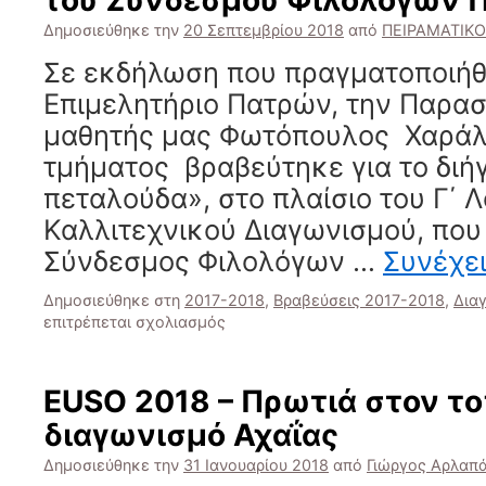
του Συνδέσμου Φιλολόγων 
Ηνωμένων
Δημοσιεύθηκε την
20 Σεπτεμβρίου 2018
από
ΠΕΙΡΑΜΑΤΙΚΟ
Εθνών
(MUN)
Σε εκδήλωση που πραγματοποιήθ
Επιμελητήριο Πατρών, την Παρασ
μαθητής μας Φωτόπουλος Χαράλ
τμήματος βραβεύτηκε για το διή
πεταλούδα», στο πλαίσιο του Γ΄ 
Καλλιτεχνικού Διαγωνισμού, που
Σύνδεσμος Φιλολόγων …
Συνέχε
Δημοσιεύθηκε στη
2017-2018
,
Βραβεύσεις 2017-2018
,
Δια
στο
επιτρέπεται σχολιασμός
Συμμετοχή
και
Διακρίσεις
EUSO 2018 – Πρωτιά στον τ
στο
διαγωνισμό Αχαΐας
διαγωνισμό
του
Δημοσιεύθηκε την
31 Ιανουαρίου 2018
από
Γιώργος Αρλαπ
Συνδέσμου