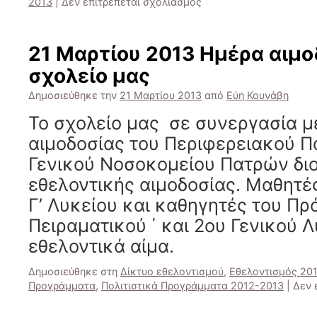
στο
2013
|
Δεν επιτρέπεται σχολιασμός
Δημιουργία
διαδικτυακής
κοινότητας
21 Μαρτίου 2013 Ημέρα αιμο
(δοκιμαστική
σχολείο μας
λειτουργία)
Δημοσιεύθηκε την
21 Μαρτίου 2013
από
Εύη Κουνάβη
Το σχολείο μας σε συνεργασία μ
αιμοδοσίας του Περιφερειακού Π
Γενικού Νοσοκομείου Πατρών δ
εθελοντικής αιμοδοσίας. Μαθητές
Γ’ Λυκείου και καθηγητές του Πρ
Πειραματικού ΄ και 2ου Γενικού 
εθελοντικά αίμα.
Δημοσιεύθηκε στη
Δίκτυο εθελοντισμού
,
Εθελοντισμός 20
Προγράμματα
,
Πολιτιστικά Προγράμματα 2012-2013
|
Δεν 