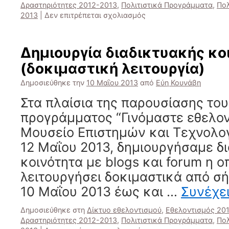
Δραστηριότητες 2012-2013
,
Πολιτιστικά Προγράμματα
,
Πολ
στο
2013
|
Δεν επιτρέπεται σχολιασμός
Γινόμαστε
εθελοντές:
Από
Δημιουργία διαδικτυακής κο
την
(δοκιμαστική λειτουργία)
παρουσίαση
της
Δημοσιεύθηκε την
10 Μαΐου 2013
από
Εύη Κουνάβη
τελικής
δράσης
Στα πλαίσια της παρουσίασης του
μας
προγράμματος “Γινόμαστε εθελον
“Διαδικτυακή
κοινότητα”
Μουσείο Επιστημών και Τεχνολογ
12 Μαΐου 2013, δημιουργήσαμε δ
κοινότητα με blogs και forum η ο
λειτουργήσει δοκιμαστικά από 
10 Μαΐου 2013 έως και …
Συνέχε
Δημοσιεύθηκε στη
Δίκτυο εθελοντισμού
,
Εθελοντισμός 20
Δραστηριότητες 2012-2013
,
Πολιτιστικά Προγράμματα
,
Πολ