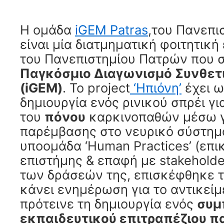
Η ομάδα
iGEM Patras
,του Πανεπι
είναι μία διατμηματική φοιτητικ
του
Πανεπιστημίου Πατρών που
Παγκόσμιο Διαγωνισμό Συνθετι
(iGEM)
. To project
‘Ηπιόνη’
έχει ω
δημιουργία ενός ρινικού σπρέι γι
του
πόνου
καρκινοπαθών μέσω γ
παρέμβασης στο νευρικό σύστημα
υποομάδα ‘Human Practices’ (επι
επιστήμης & επαφή με stakeholder
των δράσεών της, επισκέφθηκε τ
κάνει ενημέρωση για το αντικείμ
πρότεινε τη δημιουργία ενός
συμ
εκπαιδευτικού επιτραπέζιου πα