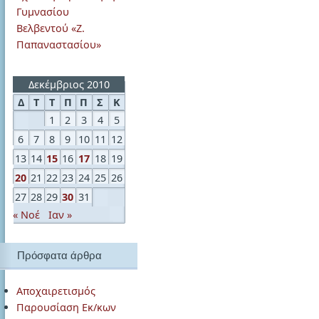
Γυμνασίου
Βελβεντού «Ζ.
Παπαναστασίου»
Δεκέμβριος 2010
Δ
Τ
Τ
Π
Π
Σ
Κ
1
2
3
4
5
6
7
8
9
10
11
12
13
14
15
16
17
18
19
20
21
22
23
24
25
26
27
28
29
30
31
« Νοέ
Ιαν »
Πρόσφατα άρθρα
Αποχαιρετισμός
Παρουσίαση Εκ/κων