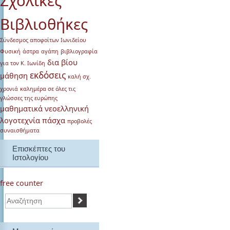
Σχολικές
Bιβλιοθήκες
Σύνδεσμος αποφοίτων Ιωνιδείου
Φυσική
άστρα
αγάπη
βιβλιογραφία
δια βίου
για τον Κ. Ιωνίδη
εκδόσεις
μάθηση
καλή σχ.
χρονιά
καλημέρα σε όλες τις
γλώσσες της ευρώπης
μαθηματικά
νεοελληνική
λογοτεχνία
πάσχα
προβολές
συναισθήματα
Επισκέπτες του
Ιστολογίου
free counter
Αναζήτηση