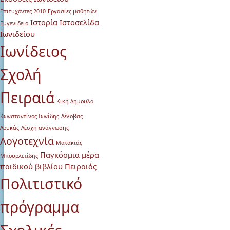
Επιτυχόντες 2010
Εργασίες μαθητών
Ιστορία
Ιστοσελίδα
Ευγενίδειο
Ιωνιδείου
Ιωνίδειος
Σχολή
Πειραιά
Κική Δημουλά
Κωνσταντίνος Ιωνίδης
Λέλοβας
Λουκάς
Λέσχη ανάγνωσης
Λογοτεχνία
Ματακιάς
Παγκόσμια μέρα
Μπουρλετίδης
παιδικού βιβλίου
Πειραιάς
Πολιτιστικό
πρόγραμμα