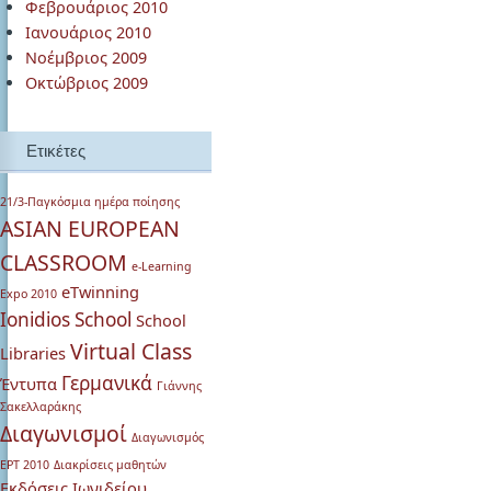
Φεβρουάριος 2010
Ιανουάριος 2010
Νοέμβριος 2009
Οκτώβριος 2009
Ετικέτες
21/3-Παγκόσμια ημέρα ποίησης
ASIAN EUROPEAN
CLASSROOM
e-Learning
eTwinning
Expo 2010
Ionidios School
School
Virtual Class
Libraries
Γερμανικά
Έντυπα
Γιάννης
Σακελλαράκης
Διαγωνισμοί
Διαγωνισμός
ΕΡΤ 2010
Διακρίσεις μαθητών
Εκδόσεις Ιωνιδείου