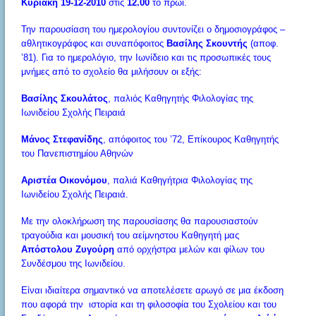
Κυριακή 19-12-2010
στις
12.00
το πρωί.
Την παρουσίαση του ημερολογίου συντονίζει ο δημοσιογράφος –
αθλητικογράφος και συναπόφοιτος
Βασίλης Σκουντής
(αποφ.
’81). Για το ημερολόγιο, την Ιωνίδειο και τις προσωπικές τους
μνήμες από το σχολείο θα μιλήσουν οι εξής:
Βασίλης Σκουλάτος
, παλιός Καθηγητής Φιλολογίας της
Ιωνιδείου Σχολής Πειραιά
Μάνος Στεφανίδης
, απόφοιτος του ’72, Επίκουρος Καθηγητής
του Πανεπιστημίου Αθηνών
Αριστέα Οικονόμου
, παλιά Καθηγήτρια Φιλολογίας της
Ιωνιδείου Σχολής Πειραιά.
Με την ολοκλήρωση της παρουσίασης θα παρουσιαστούν
τραγούδια και μουσική του αείμνηστου Καθηγητή μας
Απόστολου Ζυγούρη
από ορχήστρα μελών και φίλων του
Συνδέσμου της Ιωνιδείου.
Είναι ιδιαίτερα σημαντικό να αποτελέσετε αρωγό σε μια έκδοση
που αφορά την ιστορία και τη φιλοσοφία του Σχολείου και του