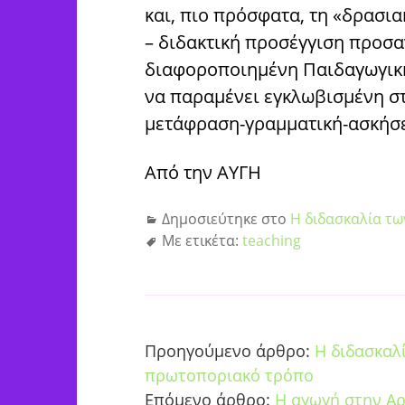
και, πιο πρόσφατα, τη «δρασια
– διδακτική προσέγγιση προσα
διαφοροποιημένη Παιδαγωγική
να παραμένει εγκλωβισμένη σ
μετάφραση-γραμματική-ασκήσε
Από την ΑΥΓΗ
Δημοσιεύτηκε στο
Η διδασκαλία τω
Με ετικέτα:
teaching
Προηγούμενο άρθρο:
Η διδασκαλ
πρωτοποριακό τρόπο
Επόμενο άρθρο:
Η αγωγή στην Αρ