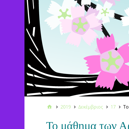
2019
Δεκέμβριος
17
Το
Το μάθημα των Α