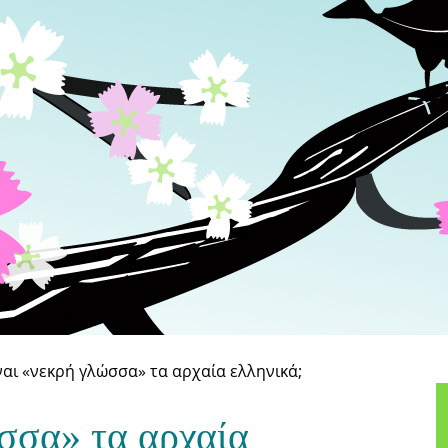
ναι «νεκρή γλώσσα» τα αρχαία ελληνικά;
σσα» τα αρχαία