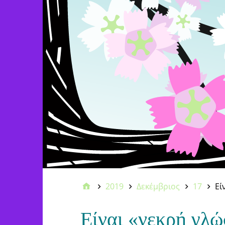
2019
Δεκέμβριος
17
Εί
Είναι «νεκρή γλώ