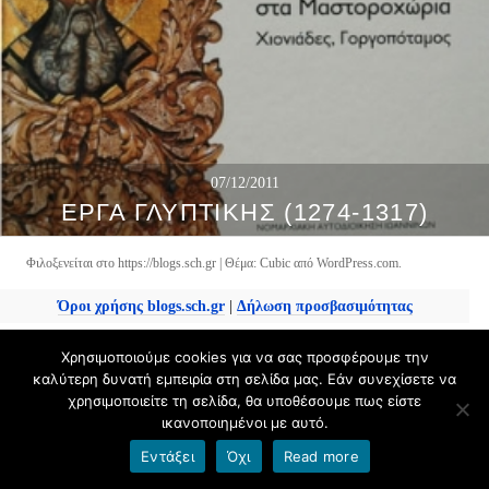
07/12/2011
ΈΡΓΑ ΓΛΥΠΤΙΚΉΣ (1274-1317)
Φιλοξενείται στο https://blogs.sch.gr
|
Θέμα: Cubic από
WordPress.com
.
Όροι χρήσης blogs.sch.gr
|
Δήλωση προσβασιμότητας
Χρησιμοποιούμε cookies για να σας προσφέρουμε την
καλύτερη δυνατή εμπειρία στη σελίδα μας. Εάν συνεχίσετε να
χρησιμοποιείτε τη σελίδα, θα υποθέσουμε πως είστε
ικανοποιημένοι με αυτό.
Εντάξει
Όχι
Read more