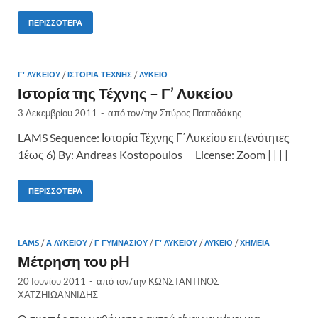
ΠΕΡΙΣΣΌΤΕΡΑ
Γ' ΛΥΚΕΊΟΥ
/
ΙΣΤΟΡΊΑ ΤΈΧΝΗΣ
/
ΛΎΚΕΙΟ
Ιστορία της Τέχνης – Γ’ Λυκείου
3 Δεκεμβρίου 2011
-
από τον/την
Σπύρος Παπαδάκης
LAMS Sequence: Ιστορία Τέχνης Γ΄Λυκείου επ.(ενότητες
1έως 6) By: Andreas Kostopoulos License: Zoom | | | |
ΠΕΡΙΣΣΌΤΕΡΑ
LAMS
/
Α ΛΥΚΕΊΟΥ
/
Γ ΓΥΜΝΑΣΊΟΥ
/
Γ' ΛΥΚΕΊΟΥ
/
ΛΎΚΕΙΟ
/
ΧΗΜΕΊΑ
Μέτρηση του pH
20 Ιουνίου 2011
-
από τον/την
ΚΩΝΣΤΑΝΤΙΝΟΣ
ΧΑΤΖΗΙΩΑΝΝΙΔΗΣ