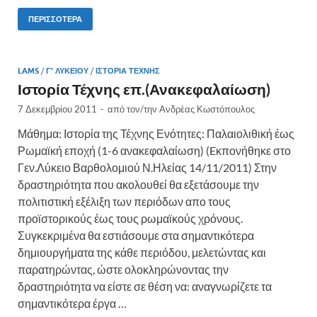
ΠΕΡΙΣΣΌΤΕΡΑ
LAMS
/
Γ' ΛΥΚΕΊΟΥ
/
ΙΣΤΟΡΊΑ ΤΈΧΝΗΣ
Ιστορία Τέχνης επ.(Ανακεφαλαίωση)
7 Δεκεμβρίου 2011
-
από τον/την
Aνδρέας Κωστόπουλος
Μάθημα: Ιστορία της Τέχνης Ενότητες: Παλαιολιθική έως
Ρωμαϊκή εποχή (1-6 ανακεφαλαίωση) (Eκπονήθηκε στο
Γεν.Λύκειο Βαρθολομιού Ν.Ηλείας 14/11/2011) Στην
δραστηριότητα που ακολουθεί θα εξετάσουμε την
πολιτιστική εξέλιξη των περιόδων απο τους
προϊστορικούς έως τους ρωμαϊκούς χρόνους.
Συγκεκριμένα θα εστιάσουμε στα σημαντικότερα
δημιουργήματα της κάθε περιόδου, μελετώντας και
παρατηρώντας, ώστε ολοκληρώνοντας την
δραστηριότητα να είστε σε θέση να: αναγνωρίζετε τα
σημαντικότερα έργα …