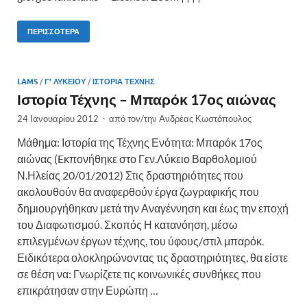
ΠΕΡΙΣΣΌΤΕΡΑ
LAMS
/
Γ' ΛΥΚΕΊΟΥ
/
ΙΣΤΟΡΊΑ ΤΈΧΝΗΣ
Ιστορία Τέχνης – Μπαρόκ 17ος αιώνας
24 Ιανουαρίου 2012
-
από τον/την
Aνδρέας Κωστόπουλος
Μάθημα: Ιστορία της Τέχνης Ενότητα: Μπαρόκ 17ος
αιώνας (Eκπονήθηκε στο Γεν.Λύκειο Βαρθολομιού
Ν.Ηλείας 20/01/2012) Στις δραστηριότητες που
ακολουθούν θα αναφερθούν έργα ζωγραφικής που
δημιουργήθηκαν μετά την Αναγέννηση και έως την εποχή
του Διαφωτισμού. Σκοπός Η κατανόηση, μέσω
επιλεγμένων έργων τέχνης, του ύφους/στιλ μπαρόκ.
Ειδικότερα ολοκληρώνοντας τις δραστηριότητες, θα είστε
σε θέση να: Γνωρίζετε τις κοινωνικές συνθήκες που
επικράτησαν στην Ευρώπη …