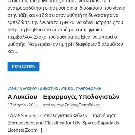
Ο σκοπός του μαθήματος αυτού είναι να κάνει μια
ανατροφοδότηση στην μαθησιακή διαδικασία που γίνεται
στην τάξη και να δώσει στον μαθητή τη δυνατότητα να
εμπεδώσει την έννοια του pH και να κάνει μετρήσεις του
pH με τη βοήθεια του πεχαμέτρου σε ψηφιακό
περιβάλλον. Στόχοι του μαθήματος Είναι να μπορεί ο
μαθητής: Να μετράει την τιμή pH διαφόρων διαλυμάτων
και …
ΠΕΡΙΣΣΌΤΕΡΑ
LAMS
/
Α ΛΥΚΕΊΟΥ
/
ΔΗΜΟΤΙΚΌ
/
ΛΎΚΕΙΟ
/
ΠΛΗΡΟΦΟΡΙΚΉ
Α Λυκείου – Εφαρμογές Υπολογιστών
17 Μαρτίου 2011
-
από τον/την
Σπύρος Παπαδάκης
LAMS Sequence: Υπολογιστικά Φύλλα – Ταξινόμηση
(Spreadsheet and Classification) By: Spyros Papadakis
License: Zoom | | | |