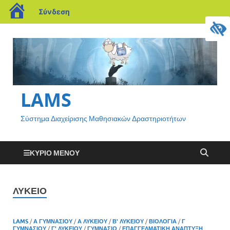
Σύνδεση
LAMS
Σύστημα Διαχείρισης Μαθησιακών Δραστηριοτήτων
ΚΎΡΙΟ ΜΕΝΟΎ
ΛΎΚΕΙΟ
LAMS
/
Α ΓΥΜΝΑΣΊΟΥ
/
Α ΛΥΚΕΊΟΥ
/
Β' ΛΥΚΕΊΟΥ
/
ΒΙΟΛΟΓΊΑ
/
Γ
ΓΥΜΝΑΣΊΟΥ
/
Γ' ΛΥΚΕΊΟΥ
/
ΓΥΜΝΆΣΙΟ
/
ΕΠΑΓΓΕΛΜΑΤΙΚΉ ΑΝΆΠΤΥΞΗ