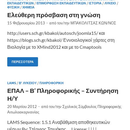
ΕΚΠΑΙΔΕΥΤΙΚΏΝ
/
ΕΠΙΜΌΡΦΩΣΗ ΕΚΠΑΙΔΕΥΤΙΚΏΝ
/
ΙΣΤΟΡΊΑ
/
ΛΎΚΕΙΟ
/
ΦΥΣΙΚΉ
/
ΧΗΜΕΊΑ
Ελεύθερη πρόσβαση στη γνώση
15 Φεβρουαρίου 2013
-
από τον/την
ΜΠΑΚΟΛΙΤΣΑΣ ΚΩΝ/ΝΟΣ
http://users.sch.gr/kbakol/autosch/joomla15/ και
https://blogs.sch.gr/kbakol/ Εννοιολογικοί χάρτες στη
Βιολογία με το XMind2012 και με το Cmaptools
ΠΕΡΙΣΣΌΤΕΡΑ
LAMS
/
Β' ΛΥΚΕΊΟΥ
/
ΠΛΗΡΟΦΟΡΙΚΉ
ΕΠΑΛ – Β’ Πληροφορικής – Συντήρηση
Η/Υ
20 Μαρτίου 2012
-
από τον/την
Σχολικός Σύμβουλος Πληροφορικής
Αιτωλοακαρνανίας
LAMS Sequence: 1.5.1 Αναβάθμιση αποθηκευτικών
μέσων By: Στέργιος Τσιμάκης License: | | | |