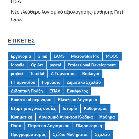
ΠΣΔ
Νέο ελεύθερο λογισμικό αξιολόγησης-μάθησης Fast
Quiz.
ΕΤΙΚΈΤΕΣ
Eργονομία
Gimp
LAMS
Microwolds Pro
MOOC
Moodle
Op Art
pascal
Professional Development
project
Tutotial
Α Γυμνασίου
Βιολογία
Γ Γυμνασίου
Γυμνάσιο
Δημοτικό Σχολείο
Διδακτική Πράξη
ΕΠΑΛ
Εγκέφαλος
Εικαστικοί σεμινάριο
Ελεύθερο Λογισμικό
Εξαρτησιογόνες ουσίες
Ιστορία
Καθορισμός
Κινηματική
Λογισμικό Ανοικτού Κώδικα
Μάθημα
Πάσα
Πειρατεία Λογισμικού
Πληροφορική
Προγραμματισμός
Σχέδιο Μαθήματος
Σχολείο