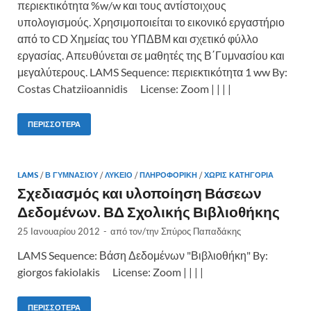
περιεκτικότητα %w/w και τους αντίστοιχους
υπολογισμούς. Χρησιμοποιείται το εικονικό εργαστήριο
από το CD Χημείας του ΥΠΔΒΜ και σχετικό φύλλο
εργασίας. Απευθύνεται σε μαθητές της Β΄Γυμνασίου και
μεγαλύτερους. LAMS Sequence: περιεκτικότητα 1 ww By:
Costas Chatziioannidis License: Zoom | | | |
ΠΕΡΙΣΣΌΤΕΡΑ
LAMS
/
Β ΓΥΜΝΑΣΊΟΥ
/
ΛΎΚΕΙΟ
/
ΠΛΗΡΟΦΟΡΙΚΉ
/
ΧΩΡΊΣ ΚΑΤΗΓΟΡΊΑ
Σχεδιασμός και υλοποίηση Βάσεων
Δεδομένων. ΒΔ Σχολικής Βιβλιοθήκης
25 Ιανουαρίου 2012
-
από τον/την
Σπύρος Παπαδάκης
LAMS Sequence: Βάση Δεδομένων "Βιβλιοθήκη" By:
giorgos fakiolakis License: Zoom | | | |
ΠΕΡΙΣΣΌΤΕΡΑ