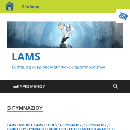
Σύνδεση
LAMS
Σύστημα Διαχείρισης Μαθησιακών Δραστηριοτήτων
ΚΎΡΙΟ ΜΕΝΟΎ
Β ΓΥΜΝΑΣΊΟΥ
LAMS
/
MOODLE-LAMS
/
TOOLS
/
Α ΓΥΜΝΑΣΊΟΥ
/
Β ΓΥΜΝΑΣΊΟΥ
/
Γ
ΓΥΜΝΑΣΊΟΥ
/
ΓΥΜΝΆΣΙΟ
/
ΔΗΜΟΤΙΚΌ
/
ΕΠΑΓΓΕΛΜΑΤΙΚΉ ΑΝΆΠΤΥΞΗ