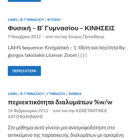
LAMS
/
Β ΓΥΜΝΑΣΊΟΥ
/
ΦΥΣΙΚΉ
Φυσική – Β’ Γυμνασίου – ΚΙΝΗΣΕΙΣ
9 Νοεμβρίου 2012
-
από τον/την
Σπύρος Παπαδάκης
LAMS Sequence: Κινηματική – 1: Θέση και ταχύτητα By:
giorgos fakiolakis License: Zoom | | | |
ΠΕΡΙΣΣΌΤΕΡΑ
LAMS
/
Β ΓΥΜΝΑΣΊΟΥ
/
ΓΥΜΝΆΣΙΟ
/
ΧΗΜΕΊΑ
περιεκτικότητα διαλυμάτων %w/w
16 Φεβρουαρίου 2012
-
από τον/την
ΚΩΝΣΤΑΝΤΙΝΟΣ
ΧΑΤΖΗΙΩΑΝΝΙΔΗΣ
Στο μάθημα αυτό γίνεται μια ανατροφοδότηση στο
αντικείμενο της παρασκευής διαλυμάτων με ορισμένη