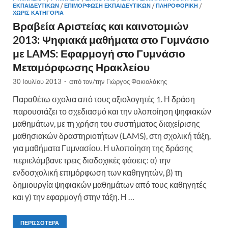
ΕΚΠΑΙΔΕΥΤΙΚΏΝ
/
ΕΠΙΜΌΡΦΩΣΗ ΕΚΠΑΙΔΕΥΤΙΚΏΝ
/
ΠΛΗΡΟΦΟΡΙΚΉ
/
ΧΩΡΊΣ ΚΑΤΗΓΟΡΊΑ
Βραβεία Αριστείας και καινοτομιών
2013: Ψηφιακά μαθήματα στο Γυμνάσιο
με LAMS: Εφαρμογή στο Γυμνάσιο
Μεταμόρφωσης Ηρακλείου
30 Ιουλίου 2013
-
από τον/την
Γιώργος Φακιολάκης
Παραθέτω σχολια από τους αξιολογητές 1. Η δράση
παρουσιάζει το σχεδιασμό και την υλοποίηση ψηφιακών
μαθημάτων, με τη χρήση του συστήματος διαχείρισης
μαθησιακών δραστηριοτήτων (LAMS), στη σχολική τάξη,
για μαθήματα Γυμνασίου. Η υλοποίηση της δράσης
περιελάμβανε τρεις διαδοχικές φάσεις: α) την
ενδοσχολική επιμόρφωση των καθηγητών, β) τη
δημιουργία ψηφιακών μαθημάτων από τους καθηγητές
και γ) την εφαρμογή στην τάξη. Η …
ΠΕΡΙΣΣΌΤΕΡΑ