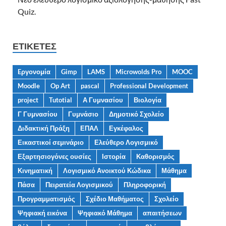
Quiz.
ΕΤΙΚΈΤΕΣ
Eργονομία
Gimp
LAMS
Microwolds Pro
MOOC
Moodle
Op Art
pascal
Professional Development
project
Tutotial
Α Γυμνασίου
Βιολογία
Γ Γυμνασίου
Γυμνάσιο
Δημοτικό Σχολείο
Διδακτική Πράξη
ΕΠΑΛ
Εγκέφαλος
Εικαστικοί σεμινάριο
Ελεύθερο Λογισμικό
Εξαρτησιογόνες ουσίες
Ιστορία
Καθορισμός
Κινηματική
Λογισμικό Ανοικτού Κώδικα
Μάθημα
Πάσα
Πειρατεία Λογισμικού
Πληροφορική
Προγραμματισμός
Σχέδιο Μαθήματος
Σχολείο
Ψηφιακή εικόνα
Ψηφιακό Μάθημα
απαιτήσεων