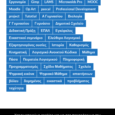
Eργονομία
Gimp
LAMS
Microwolds Pro
MOOC
Moodle
Op Art
pascal
Professional Development
project
Tutotial
Α Γυμνασίου
Βιολογία
Γ Γυμνασίου
Γυμνάσιο
Δημοτικό Σχολείο
Διδακτική Πράξη
ΕΠΑΛ
Εγκέφαλος
Εικαστικοί σεμινάριο
Ελεύθερο Λογισμικό
Εξαρτησιογόνες ουσίες
Ιστορία
Καθορισμός
Κινηματική
Λογισμικό Ανοικτού Κώδικα
Μάθημα
Πάσα
Πειρατεία Λογισμικού
Πληροφορική
Προγραμματισμός
Σχέδιο Μαθήματος
Σχολείο
Ψηφιακή εικόνα
Ψηφιακό Μάθημα
απαιτήσεων
βόλευ
δομημένος
εικαστικά
προβλήματος
ταχύτητα