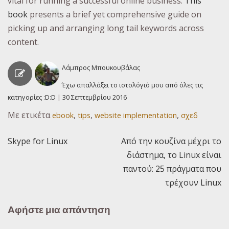
vital for running a successful online business.
This
book
presents a brief yet comprehensive guide on
picking up and arranging long tail keywords across
content.
Λάμπρος Μπουκουβάλας
Έχω απαλλάξει το ιστολόγιό μου από όλες τις
κατηγορίες :D:D
|
30 Σεπτεμβρίου 2016
Με ετικέτα
,
,
,
ebook
tips
website implementation
σχεδ
Skype for Linux
Από την κουζίνα μέχρι το
Πλοήγηση
διάστημα, το Linux είναι
άρθρων
παντού: 25 πράγματα που
τρέχουν Linux
Αφήστε μια απάντηση