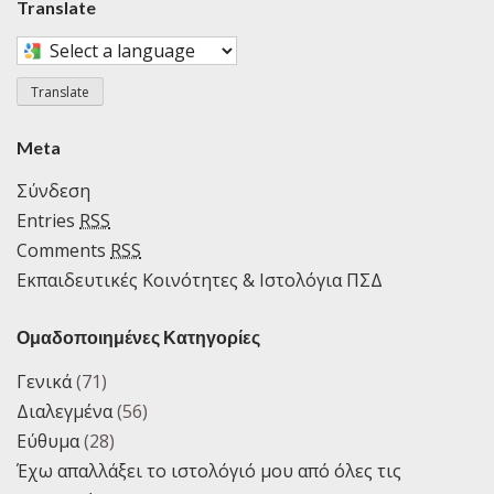
Translate
Select
a
Translate
language
to
Meta
translate
Σύνδεση
this
Entries
RSS
page
Comments
RSS
Εκπαιδευτικές Κοινότητες & Ιστολόγια ΠΣΔ
Ομαδοποιημένες Κατηγορίες
Γενικά
(71)
Διαλεγμένα
(56)
Εύθυμα
(28)
Έχω απαλλάξει το ιστολόγιό μου από όλες τις