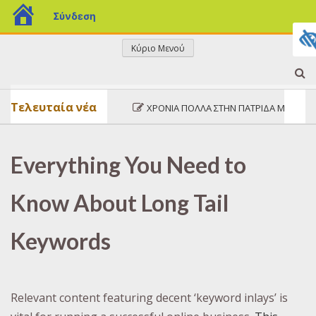
blogs.sch.gr
Σύνδεση
Μετάβαση
Κύριο Μενού
σε
ΤΟ
περιεχόμενο
Τελευταία νέα
ΧΡΌΝΙΑ ΠΟΛΛΆ ΣΤΗΝ ΠΑΤΡΊΔΑ ΜΑΣ!
ΜΠΛΟΓΚΑΚΙ
Everything You Need to
ΜΟΥ
Know About Long Tail
Keywords
Relevant content featuring decent ‘keyword inlays’ is