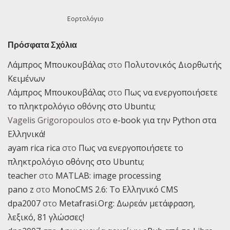
Εορτολόγιο
Πρόσφατα Σχόλια
Λάμπρος Μπουκουβάλας
στο
Πολυτονικός Διορθωτής
Κειμένων
Λάμπρος Μπουκουβάλας
στο
Πως να ενεργοποιήσετε
το πληκτρολόγιο οθόνης στο Ubuntu;
Vagelis Grigoropoulos
στο
e-book για την Python στα
Ελληνικά!
ayam rica rica
στο
Πως να ενεργοποιήσετε το
πληκτρολόγιο οθόνης στο Ubuntu;
teacher
στο
MATLAB: image processing
pano z
στο
MonoCMS 2.6: Το Ελληνικό CMS
dpa2007
στο
Metafrasi.Org: Δωρεάν μετάφραση,
λεξικό, 81 γλώσσες!