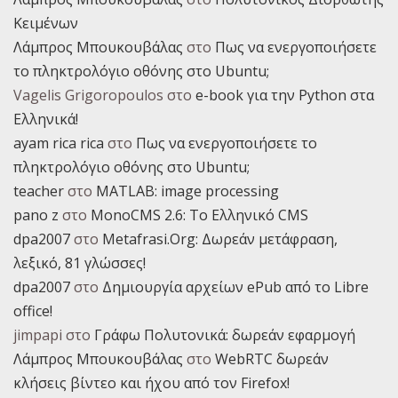
Κειμένων
Λάμπρος Μπουκουβάλας
στο
Πως να ενεργοποιήσετε
το πληκτρολόγιο οθόνης στο Ubuntu;
Vagelis Grigoropoulos
στο
e-book για την Python στα
Ελληνικά!
ayam rica rica
στο
Πως να ενεργοποιήσετε το
πληκτρολόγιο οθόνης στο Ubuntu;
teacher
στο
MATLAB: image processing
pano z
στο
MonoCMS 2.6: Το Ελληνικό CMS
dpa2007
στο
Metafrasi.Org: Δωρεάν μετάφραση,
λεξικό, 81 γλώσσες!
dpa2007
στο
Δημιουργία αρχείων ePub από το Libre
office!
jimpapi
στο
Γράφω Πολυτονικά: δωρεάν εφαρμογή
Λάμπρος Μπουκουβάλας
στο
WebRTC δωρεάν
κλήσεις βίντεο και ήχου από τον Firefox!