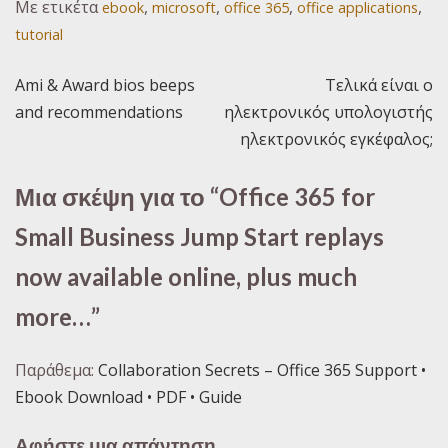
Με ετικέτα
,
,
,
,
ebook
microsoft
office 365
office applications
tutorial
Ami & Award bios beeps
Τελικά είναι ο
Πλοήγηση
and recommendations
ηλεκτρονικός υπολογιστής
άρθρων
ηλεκτρονικός εγκέφαλος;
Μια σκέψη για το “
Office 365 for
Small Business Jump Start replays
now available online, plus much
more…
”
Παράθεμα:
Collaboration Secrets – Office 365 Support •
Ebook Download • PDF • Guide
Αφήστε μια απάντηση