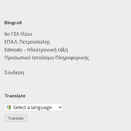
Blogroll
6ο ΓΕΛ Ιλίου
ΕΠΑ.Λ. Πετρούπολης
Edmodo – Ηλεκτρονική τάξη
Προσωπικό Ιστολόγιο Πληροφορικής
Σύνδεση
Translate
Select
a
Translate
language
to