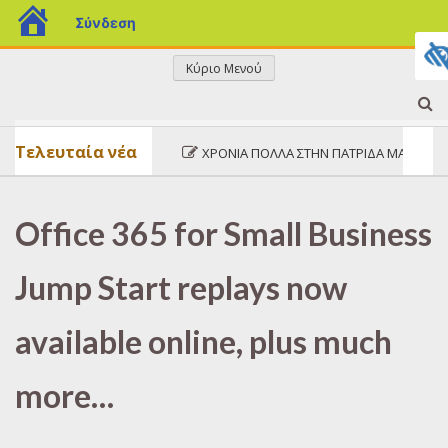
blogs.sch.gr
Σύνδεση
Μετάβαση
Κύριο Μενού
σε
ΤΟ
περιεχόμενο
Τελευταία νέα
ΧΡΌΝΙΑ ΠΟΛΛΆ ΣΤΗΝ ΠΑΤΡΊΔΑ ΜΑΣ!
ΜΠΛΟΓΚΑΚΙ
Office 365 for Small Business
ΜΟΥ
Jump Start replays now
available online, plus much
more…