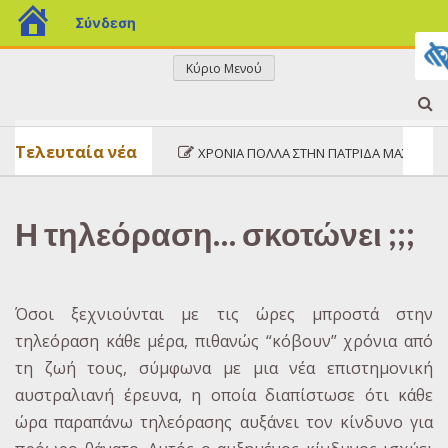
blogs.sch.gr
Σύνδεση
Μετάβαση
Κύριο Μενού
σε
ΤΟ
περιεχόμενο
Τελευταία νέα
ΧΡΌΝΙΑ ΠΟΛΛΆ ΣΤΗΝ ΠΑΤΡΊΔΑ ΜΑΣ!
ΜΠΛΟΓΚΑΚΙ
Η τηλεόραση… σκοτώνει ;;;
ΜΟΥ
Όσοι ξεχνιούνται με τις ώρες μπροστά στην
τηλεόραση κάθε μέρα, πιθανώς “κόβουν” χρόνια από
τη ζωή τους, σύμφωνα με μια νέα επιστημονική
αυστραλιανή έρευνα, η οποία διαπίστωσε ότι κάθε
ώρα παραπάνω τηλεόρασης αυξάνει τον κίνδυνο για