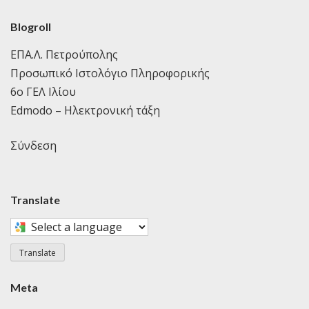
Blogroll
ΕΠΑ.Λ. Πετρούπολης
Προσωπικό Ιστολόγιο Πληροφορικής
6ο ΓΕΛ Ιλίου
Edmodo – Ηλεκτρονική τάξη
Σύνδεση
Translate
Select
a
Translate
language
to
Meta
translate