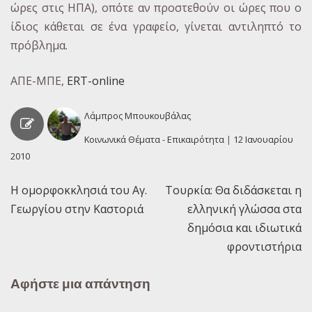
ώρες στις ΗΠΑ), οπότε αν προστεθούν οι ώρες που ο
ίδιος κάθεται σε ένα γραφείο, γίνεται αντιληπτό το
πρόβλημα.
ΑΠΕ-ΜΠΕ,
ERT-online
Λάμπρος Μπουκουβάλας
Κοινωνικά Θέματα - Επικαιρότητα
|
12 Ιανουαρίου
2010
Η ομορφοκκλησιά του Αγ.
Τουρκία: Θα διδάσκεται η
Πλοήγηση
Γεωργίου στην Καστοριά
ελληνική γλώσσα στα
άρθρων
δημόσια και ιδιωτικά
φροντιστήρια
Αφήστε μια απάντηση