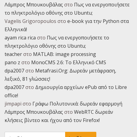
Λάμπρος Μπουκουβάλας
στο
Πως να ενεργοποιήσετε
το πληκτρολόγιο οθόνης στο Ubuntu;
Vagelis Grigoropoulos
στο
e-book για την Python στα
Ελληνικά!
ayam rica rica
στο
Πως να ενεργοποιήσετε το
πληκτρολόγιο οθόνης στο Ubuntu;
teacher
στο
MATLAB: image processing
pano z
στο
MonoCMS 2.6: Το Ελληνικό CMS
dpa2007
στο
Metafrasi.Org: Δωρεάν μετάφραση,
λεξικό, 81 γλώσσες!
dpa2007
στο
Δημιουργία αρχείων ePub από το Libre
office!
jimpapi
στο
Γράφω Πολυτονικά: δωρεάν εφαρμογή
Λάμπρος Μπουκουβάλας
στο
WebRTC δωρεάν
κλήσεις βίντεο και ήχου από τον Firefox!
Αναζήτηση