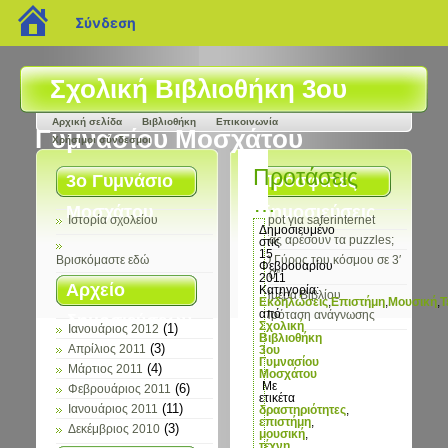
blogs.sch.gr
Σύνδεση
Σχολική Bιβλιοθήκη 3ου
Αρχική σελίδα
Βιβλιοθήκη
Επικοινωνία
Γυμνασίου Μοσχάτου
Χρήσιμοι σύνδεσμοι
Προτάσεις
3ο Γυμνάσιο
Πρόσφατες
…
Μοσχάτου
δημοσιεύσεις
Ιστορία σχολείου
spot για saferinternet
Δημοσιευμένο
Σας αρέσουν τα puzzles;
στις
15
Βρισκόμαστε εδώ
Ο Γύρος του κόσμου σε 3′
Φεβρουαρίου
30”
2011
Αρχείο
Κατηγορία:
Ημέρα Βιβλίου
Εκδηλώσεις
,
Επιστήμη
,
Μουσική
,
Τ
από
Πρόταση ανάγνωσης
δημοσιεύσεων
Σχολική
(1)
Ιανουάριος 2012
Βιβλιοθήκη
(3)
Απρίλιος 2011
3ου
Γυμνασίου
(4)
Μάρτιος 2011
Μοσχάτου
Με
(6)
Φεβρουάριος 2011
ετικέτα
(11)
Ιανουάριος 2011
δραστηριότητες
,
επιστήμη
,
(3)
Δεκέμβριος 2010
μουσική
,
τέχνη