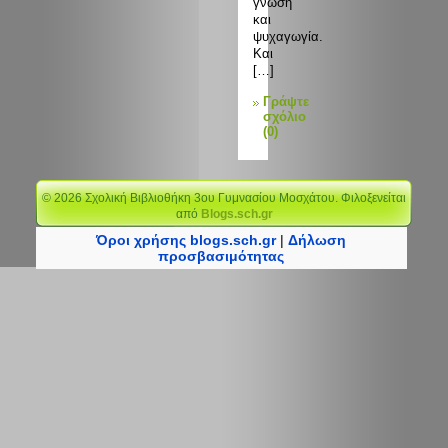
γνώση
και
ψυχαγωγία.
Και
[…]
Γράψτε
σχόλιο
(0)
© 2026 Σχολική Bιβλιοθήκη 3ου Γυμνασίου Μοσχάτου. Φιλοξενείται
από
Blogs.sch.gr
Όροι χρήσης blogs.sch.gr
|
Δήλωση
προσβασιμότητας