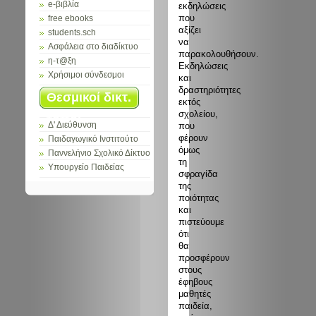
e-βιβλία
εκδηλώσεις
που
free ebooks
αξίζει
students.sch
να
Ασφάλεια στο διαδίκτυο
παρακολουθήσουν.
η-τ@ξη
Εκδηλώσεις
Χρήσιμοι σύνδεσμοι
και
δραστηριότητες
Θεσμικοί δικτ.
εκτός
σχολείου,
τόποι
που
Δ' Διεύθυνση
φέρουν
Παιδαγωγικό Ινστιτούτο
όμως
Παννελήνιο Σχολικό Δίκτυο
τη
Υπουργείο Παιδείας
σφραγίδα
της
ποιότητας
και
πιστεύουμε
ότι
θα
προσφέρουν
στους
έφηβους
μαθητές
παιδεία,