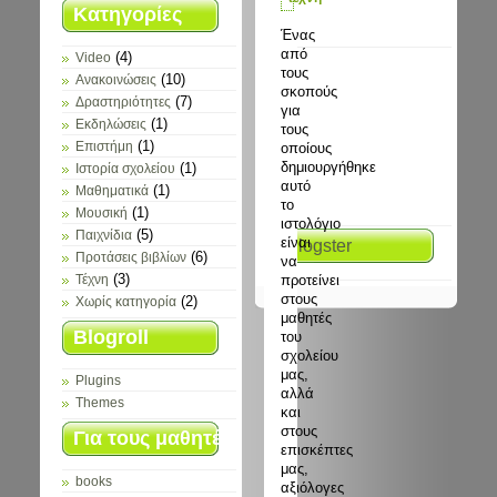
Κατηγορίες
Ένας
από
(4)
Video
τους
(10)
Ανακοινώσεις
σκοπούς
(7)
Δραστηριότητες
για
(1)
Εκδηλώσεις
τους
(1)
οποίους
Επιστήμη
δημιουργήθηκε
(1)
Ιστορία σχολείου
αυτό
(1)
Μαθηματικά
το
(1)
Μουσική
ιστολόγιο
(5)
Παιχνίδια
είναι
glogster
(6)
Προτάσεις βιβλίων
να
(3)
προτείνει
Τέχνη
στους
(2)
Χωρίς κατηγορία
μαθητές
Blogroll
του
σχολείου
μας,
Plugins
αλλά
Themes
και
στους
Για τους μαθητές
επισκέπτες
μας,
books
αξιόλογες