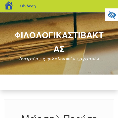
blogs.sch.gr
Σύνδεση
ΦΙΛΟΛΟΓΙΚΑΣΤΙΒΑΚΤ
ΑΣ
Αναρτήσεις φιλολογικών εργασιών