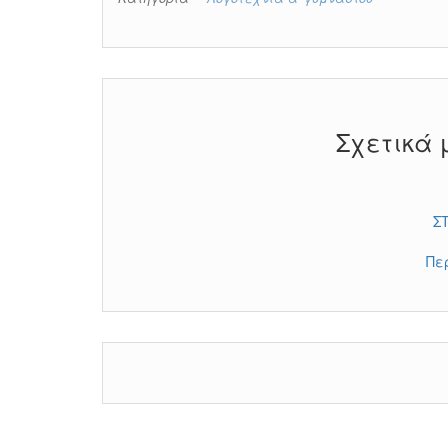
Σχετικά 
Σ
Πε