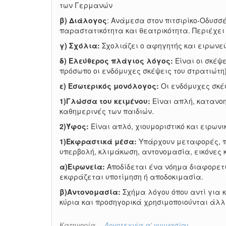
των Γερμανών
β)
Διάλογος
: Ανάμεσα στον πιτσιρίκο-Οδυσσ
παραστατικότητα και θεατρικότητα. Περιέχει
γ) Σχόλια:
Σχολιάζει ο αφηγητής και ειρωνε
δ) Ελεύθερος πλάγιος λόγος:
Είναι οι σκέψ
πρόσωπο οι ενδόμυχες σκέψεις του στρατιώτη
ε) Εσωτερικός μονόλογος:
Οι ενδόμυχες σκέψ
1)Γλώσσα του κειμένου:
Είναι απλή, κατανοη
καθημερινές των παιδιών.
2)Ύφος:
Είναι απλό, χιουμοριστικό και ειρωνι
1)Εκφραστικά μέσα:
Υπάρχουν μεταφορές, πρ
υπερβολή, κλιμάκωση, αντονομασία, εικόνες 
α)Ειρωνεία:
Αποδίδεται ένα νόημα διαφορετικ
εκφράζεται υποτίμηση ή αποδοκιμασία.
β)Αντονομασία:
Σχήμα λόγου όπου αντί για 
κύρια και προσηγορικά χρησιμοποιούνται άλλ
Κατηγορία
Λογοτεχνία α' γυμνασίου