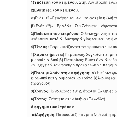
1)Υπόθεση του κειμένου:
Στην Αντίσταση εναν
2)Ενότητες του κειμένου:
η
α)
Ενότ. 1
«Γενάρης του 42…το αστείο η ζωή το
η
β)
Ενότ. 2
(«…Βραδάκι. Στο Ζάππειο…άφαντοι»
3)Πρόσωπα του κειμένου:
Ο δεκάχρονος πιτσι
υπόλοιπα παιδιά. Αναφορά γίνεται και σε έν
4)Τίτλος:
Παρουσιάζονται τα πρόσωπα που συ
1)Χαρακτήρες: α)
Γερμανός: Συγκρίνεται με
μικρού παιδιού
β)
Πιτσιρίκος: Είναι ένα άφοβο
και ξεγελά τον φρουρό προκαλώντας πλήγμα
2)Ποιοι μιλούν στην αφήγηση: α)
Η κύρια φω
ειρωνικό και χιουμοριστικό τρόπο
β)
Ακούγεται
(τραγούδι)
3)Χρόνος:
Ιανουάριος 1942, όταν οι Έλληνες 
4)Τόπος:
Ζάππειο στην Αθήνα (Ελλάδα)
Αφηγηματικοί τρόποι:
α)
Αφήγηση
: Παρουσιάζεται ρεαλιστικά η π