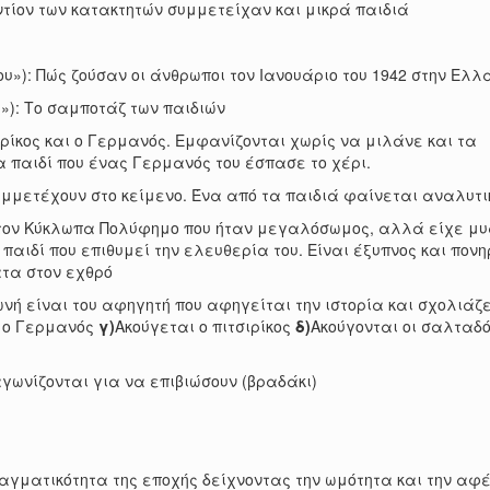
τίον των κατακτητών συμμετείχαν και μικρά παιδιά
υ»): Πώς ζούσαν οι άνθρωποι τον Ιανουάριο του 1942 στην Ελ
): Το σαμποτάζ των παιδιών
ρίκος και ο Γερμανός. Εμφανίζονται χωρίς να μιλάνε και τα
α παιδί που ένας Γερμανός του έσπασε το χέρι.
μμετέχουν στο κείμενο. Ένα από τα παιδιά φαίνεται αναλυτ
 τον Κύκλωπα Πολύφημο που ήταν μεγαλόσωμος, αλλά είχε μ
 παιδί που επιθυμεί την ελευθερία του. Είναι έξυπνος και πονη
τα στον εχθρό
νή είναι του αφηγητή που αφηγείται την ιστορία και σχολιάζε
 ο Γερμανός
γ)
Ακούγεται ο πιτσιρίκος
δ)
Ακούγονται οι σαλταδό
αγωνίζονται για να επιβιώσουν (βραδάκι)
ραγματικότητα της εποχής δείχνοντας την ωμότητα και την αφ