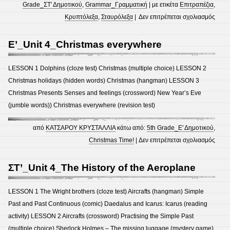
Grade_ΣΤ' Δημοτικού
,
Grammar_Γραμματική
| με ετικέτα
Επιτραπέζια
,
στο
Κρυπτόλεξα
,
Σταυρόλεξα
|
Δεν επιτρέπεται σχολιασμός
Ε’/
ΣΤ’_
Ε’_Unit 4_Christmas everywhere
Simp
and
LESSON 1 Dolphins (cloze test) Christmas (multiple choice) LESSON 2
Past
Christmas holidays (hidden words) Christmas (hangman) LESSON 3
Cont
Christmas Presents Senses and feelings (crossword) New Year’s Eve
(jumble words)) Christmas everywhere (revision test)
από
ΚΑΤΣΑΡΟΥ ΚΡΥΣΤΑΛΛΙΑ
κάτω από:
5th Grade_Ε' Δημοτικού
,
στο
Christmas Time!
|
Δεν επιτρέπεται σχολιασμός
Ε’_Un
4_Ch
ΣΤ’_Unit 4_The History of the Aeroplane
ever
LESSON 1 The Wright brothers (cloze test) Aircrafts (hangman) Simple
Past and Past Continuous (comic) Daedalus and Icarus: Icarus (reading
activity) LESSON 2 Aircrafts (crossword) Practising the Simple Past
(multiple choice) Sherlock Holmes – The missing luggage (mystery game)