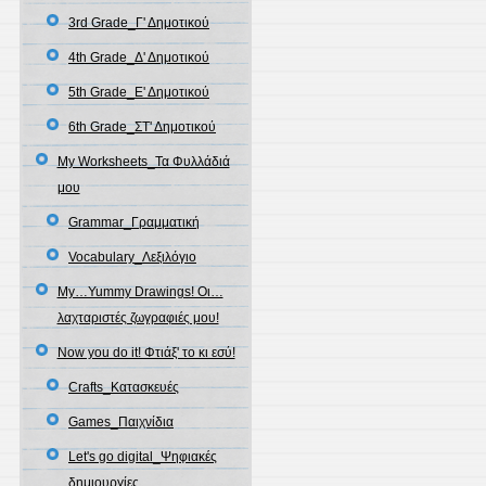
3rd Grade_Γ' Δημοτικού
4th Grade_Δ' Δημοτικού
5th Grade_Ε' Δημοτικού
6th Grade_ΣΤ' Δημοτικού
My Worksheets_Τα Φυλλάδιά
μου
Grammar_Γραμματική
Vocabulary_Λεξιλόγιο
My…Yummy Drawings! Οι…
λαχταριστές ζωγραφιές μου!
Now you do it! Φτιάξ' το κι εσύ!
Crafts_Κατασκευές
Games_Παιχνίδια
Let's go digital_Ψηφιακές
δημιουργίες