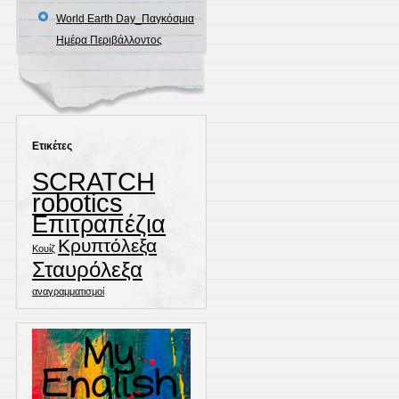
World Earth Day_Παγκόσμια
Ημέρα Περιβάλλοντος
Ετικέτες
SCRATCH
robotics
Επιτραπέζια
Κρυπτόλεξα
Κουίζ
Σταυρόλεξα
αναγραμματισμοί