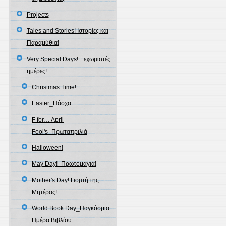
Projects
Tales and Stories! Ιστορίες και
Παραμύθια!
Very Special Days! Ξεχωριστές
ημέρες!
Christmas Time!
Easter_Πάσχα
F for… April
Fool's_Πρωταπριλιά
Halloween!
May Day!_Πρωτομαγιά!
Mother's Day! Γιορτή της
Μητέρας!
World Book Day_Παγκόσμια
Ημέρα Βιβλίου