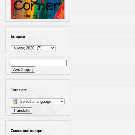
Ιστορικό
Ιστορικό
Αναζήτηση
για:
Translate
Select
a
Translate
language
to
translate
Σκακιστική άσκηση