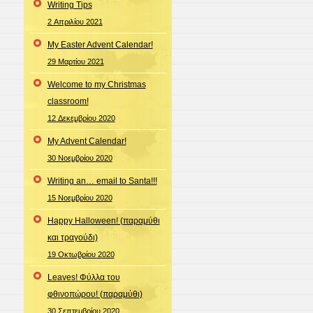
Writing Tips
2 Απριλίου 2021
My Easter Advent Calendar!
29 Μαρτίου 2021
Welcome to my Christmas
classroom!
12 Δεκεμβρίου 2020
My Advent Calendar!
30 Νοεμβρίου 2020
Writing an… email to Santa!!!
15 Νοεμβρίου 2020
Happy Halloween! (παραμύθι
και τραγούδι)
19 Οκτωβρίου 2020
Leaves! Φύλλα του
φθινοπώρου! (παραμύθι)
30 Σεπτεμβρίου 2020