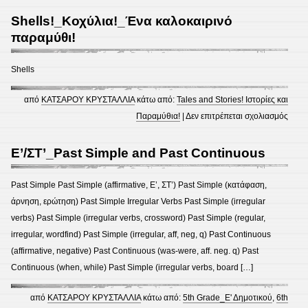
στο
Shells!_Κοχύλια!_Ένα καλοκαιρινό
Διαδί
παραμύθι!
με
ασφάλ
Shells
από
ΚΑΤΣΑΡΟΥ ΚΡΥΣΤΑΛΛΙΑ
κάτω από:
Tales and Stories! Ιστορίες και
στο
Παραμύθια!
|
Δεν επιτρέπεται σχολιασμός
Shel
καλοκ
Ε’/ΣΤ’_Past Simple and Past Continuous
παρα
Past Simple Past Simple (affirmative, Ε’, ΣΤ’) Past Simple (κατάφαση,
άρνηση, ερώτηση) Past Simple Irregular Verbs Past Simple (irregular
verbs) Past Simple (irregular verbs, crossword) Past Simple (regular,
irregular, wordfind) Past Simple (irregular, aff, neg, q) Past Continuous
(affirmative, negative) Past Continuous (was-were, aff. neg. q) Past
Continuous (when, while) Past Simple (irregular verbs, board […]
από
ΚΑΤΣΑΡΟΥ ΚΡΥΣΤΑΛΛΙΑ
κάτω από:
5th Grade_Ε' Δημοτικού
,
6th