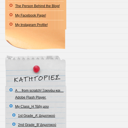
The Person Behind the Blog!
Actio
My Facebook Page!
My Instagram Profile!
A… from scratch! Ξεκινάω και…
Adobe Flash Player.
My Class_Η Τάξη μου
1st Grade_A' Δημοτικού
2nd Grade_Β' Δημοτικού