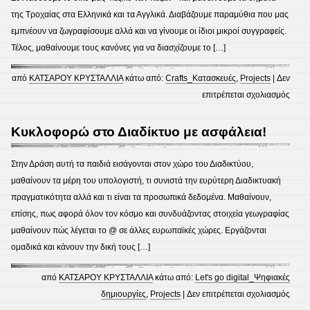
της Τροχαίας στα Ελληνικά και τα Αγγλικά. Διαβάζουμε παραμύθια που μας
εμπνέουν να ζωγραφίσουμε αλλά και να γίνουμε οι ίδιοι μικροί συγγραφείς.
Τέλος, μαθαίνουμε τους κανόνες για να διασχίζουμε το […]
από
ΚΑΤΣΑΡΟΥ ΚΡΥΣΤΑΛΛΙΑ
κάτω από:
Crafts_Κατασκευές
,
Projects
|
Δεν
στο
επιτρέπεται σχολιασμός
Κυκλ
Αγωγ
Κυκλοφορώ στο Διαδίκτυο με ασφάλεια!
Στην Δράση αυτή τα παιδιά εισάγονται στον χώρο του Διαδικτύου,
μαθαίνουν τα μέρη του υπολογιστή, τι συνιστά την ευρύτερη Διαδικτυακή
πραγματικότητα αλλά και τι είναι τα προσωπικά δεδομένα. Μαθαίνουν,
επίσης, πως αφορά όλον τον κόσμο και συνδυάζοντας στοιχεία γεωγραφίας
μαθαίνουν πώς λέγεται το @ σε άλλες ευρωπαϊκές χώρες. Εργάζονται
ομαδικά και κάνουν την δική τους […]
από
ΚΑΤΣΑΡΟΥ ΚΡΥΣΤΑΛΛΙΑ
κάτω από:
Let's go digital_Ψηφιακές
στο
δημιουργίες
,
Projects
|
Δεν επιτρέπεται σχολιασμός
Κυκλ