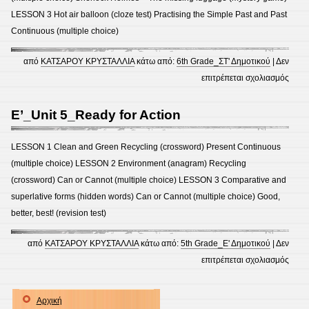
LESSON 3 Hot air balloon (cloze test) Practising the Simple Past and Past
Continuous (multiple choice)
από
ΚΑΤΣΑΡΟΥ ΚΡΥΣΤΑΛΛΙΑ
κάτω από:
6th Grade_ΣΤ' Δημοτικού
|
Δεν
στο
επιτρέπεται σχολιασμός
ΣΤ’_U
4_Th
E’_Unit 5_Ready for Action
Histo
of
LESSON 1 Clean and Green Recycling (crossword) Present Continuous
the
(multiple choice) LESSON 2 Environment (anagram) Recycling
Aero
(crossword) Can or Cannot (multiple choice) LESSON 3 Comparative and
superlative forms (hidden words) Can or Cannot (multiple choice) Good,
better, best! (revision test)
από
ΚΑΤΣΑΡΟΥ ΚΡΥΣΤΑΛΛΙΑ
κάτω από:
5th Grade_Ε' Δημοτικού
|
Δεν
στο
επιτρέπεται σχολιασμός
E’_Un
5_Re
Αρχική
for