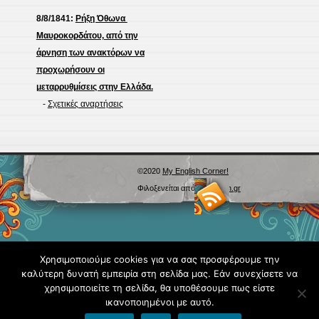
8/8/1841:
Ρήξη Όθωνα 
Μαυροκορδάτου, από την
άρνηση των ανακτόρων να
προχωρήσουν οι
μεταρρυθμίσεις στην Ελλάδα.
-
Σχετικές αναρτήσεις
©2020
My English Corner!
Φιλοξενείται από
Blogs.sch.gr
Χρησιμοποιούμε cookies για να σας προσφέρουμε την
καλύτερη δυνατή εμπειρία στη σελίδα μας. Εάν συνεχίσετε να
χρησιμοποιείτε τη σελίδα, θα υποθέσουμε πως είστε
ικανοποιημένοι με αυτό.