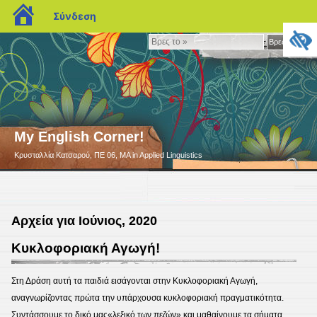
blogs.sch.gr
Σύνδεση
Βρες
Βρες το »
το
»
My English Corner!
Κρυσταλλία Κατσαρού, ΠΕ 06, MA in Applied Linguistics
Αρχεία για Ιούνιος, 2020
Κυκλοφοριακή Αγωγή!
Στη Δράση αυτή τα παιδιά εισάγονται στην Κυκλοφοριακή Αγωγή,
αναγνωρίζοντας πρώτα την υπάρχουσα κυκλοφοριακή πραγματικότητα.
Συντάσσουμε το δικό μας«λεξικό των πεζών» και μαθαίνουμε τα σήματα