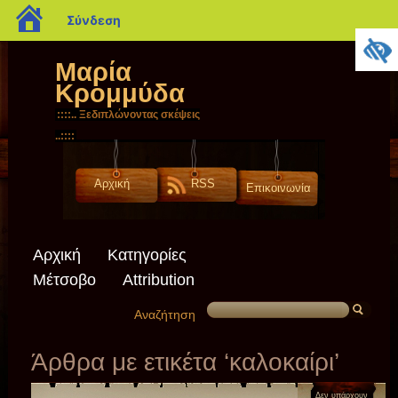
blogs.sch.gr
Σύνδεση
Μαρία
Κρομμύδα
::::.. Ξεδιπλώνοντας σκέψεις
..::::
Αρχική
RSS
Επικοινωνία
Αρχική
Κατηγορίες
Μέτσοβο
Attribution
Αναζήτηση
Άρθρα με ετικέτα ‘καλοκαίρι’
Δεν υπάρχουν