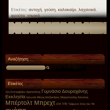
Ετικέτες:
αντοχή
,
γεύση
,
καλοκαίρι
,
λαχανικά
,
φρούτα
,
χημικά
Αναζήτηση
Ετικέτες
Γυμνάσιο Δουραχάνης
11η Σεπτεμβρίου
Αριστοτέλης
Εκκλησία
Ιαπωνία
Μέγας Αλέξανδρος
Μητροπολίτης Κόνιτσας
Μπέρτολτ Μπρεχτ
ΟΧΙ
ΤΠΕ
Τρίφωνο
έπος του '40