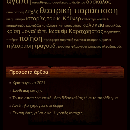
αγάπη
δάσκαλος
αποφθέγματα
ασφάλεια στο διαδίκτυο
θεατρική παράσταση
ευχές
επανάσταση
ιστορίες του κ. Κόϋνερ
ισλάμ
ιστορία
καλοκαίρι
κανάλι 4E
κολακεία
καπιταλισμός
καρναβάλι
καταλήψεις
κινηματογράφος
κουνελάκια
κρίση
μοναξιά
π. Ιωακείμ Καραχρήστος
παράσταση
ποίηση
πατέρας
προσφορά
πυρηνική ενέργεια
σεισμός
τζαμάλες
τηλεόραση
τραγούδι
τσουνάμι
φιλαργυρία
ψηφιακός αλφαβητισμός
Πρόσφατα άρθρα
Χριστούγεννα 2021
Συνθετική ευτυχία
Το πιο αποτελεσματικό μέσο διδασκαλίας είναι το παράδειγμα
Ανεξίτηλο χάραγμα στο δέρμα
Ξεχασμένες γεύσεις και λιγοστές αντοχές