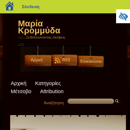
blogs.sch.gr
Σύνδεση
Μαρία
Κρομμύδα
::::.. Ξεδιπλώνοντας σκέψεις
..::::
Αρχική
RSS
Επικοινωνία
Αρχική
Κατηγορίες
Μέτσοβο
Attribution
Αναζήτηση