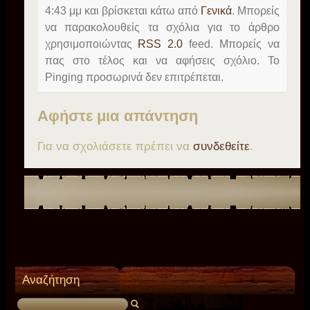
4:43 μμ και βρίσκεται κάτω από
Γενικά
. Μπορείς
να παρακολουθείς τα σχόλια για το άρθρο
χρησιμοποιώντας
RSS 2.0
feed. Μπορείς να
πας στο τέλος και να αφήσεις σχόλιο. Το
Pinging προσωρινά δεν επιτρέπεται.
Αφήστε μια απάντηση
Για να σχολιάσετε πρέπει να
συνδεθείτε
.
Αναζήτηση