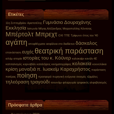
Ετικέτες
Γυμνάσιο Δουραχάνης
11η Σεπτεμβρίου
Αριστοτέλης
Εκκλησία
Ιαπωνία
Μέγας Αλέξανδρος
Μητροπολίτης Κόνιτσας
Μπέρτολτ Μπρεχτ
ΟΧΙ
ΤΠΕ
Τρίφωνο
έπος του '40
αγάπη
δάσκαλος
αποφθέγματα
ασφάλεια στο διαδίκτυο
θεατρική παράσταση
ευχές
επανάσταση
ιστορίες του κ. Κόϋνερ
ισλάμ
ιστορία
καλοκαίρι
κανάλι 4E
κολακεία
καπιταλισμός
καρναβάλι
καταλήψεις
κινηματογράφος
κουνελάκια
κρίση
μοναξιά
π. Ιωακείμ Καραχρήστος
παράσταση
ποίηση
πατέρας
προσφορά
πυρηνική ενέργεια
σεισμός
τζαμάλες
τηλεόραση
τραγούδι
τσουνάμι
φιλαργυρία
ψηφιακός αλφαβητισμός
Πρόσφατα άρθρα