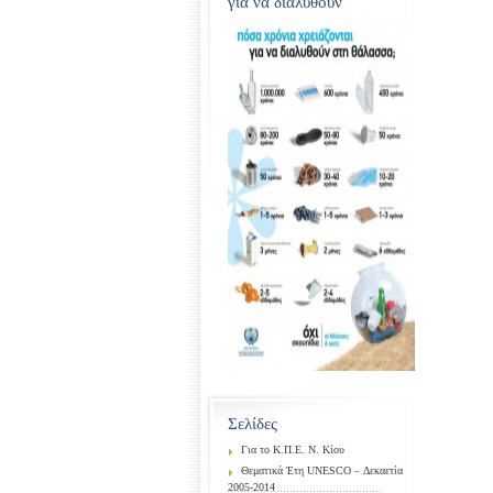
για να διαλυθούν
Σελίδες
Για το Κ.Π.Ε. Ν. Κίου
Θεματικά Έτη UNESCO – Δεκαετία
2005-2014