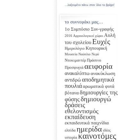
...λαξευμένο πάνω στον ίδιο το βράχο!
το συννεφάκι μας…
1ο Συμπόσιο Συν-γραφής
Αυλή
2016
Αρχαιολογικοί χώροι
Ευχές
του σχολείου
Κηπουρική
Ημερολόγιο
Μουσεία
Ναύπλιο
Νερό
Ντοκιμαντέρ
Πράσινο
αειφορία
Προσφυγιά
ανακαλύπτω
ανακύκλωση
αποδημητικά
αντιδρώ
πουλιά
αρωματικά φυτά
δημιουργίες της
βότανα
δημιουργώ
φύσης
δράσεις
εθελοντισμός
εκπαίδευση
εκπαιδευτικά παιχνίδια
ημερίδα
ελπίδα
ιδέες
καινοτόμες
ιστορία