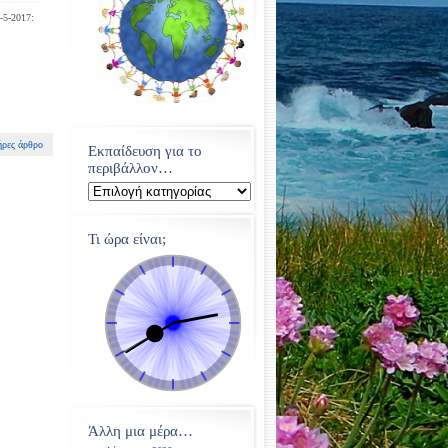
-5-2017:
ρες άρθρο
Εκπαίδευση για το
περιβάλλον…
Εκπαίδευση
για
το
περιβάλλον…
Τι ώρα είναι;
Άλλη μια μέρα…