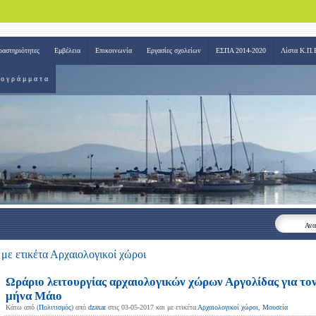
ραστηριότητες
Εμβέλεια
Επικοινωνία
Εργασίες σχολείων
ΕΣΠΑ 2014-2020
Λίστα Κ.Π.Ε
ο γ ρ ά μ μ α τ α
Ανα
με ετικέτα Αρχαιολογικοί χώροι
Ωράριo λειτουργίας αρχαιολογικών χώρων Αργολίδας για το
μήνα Μάιο
Κάτω από (
Πολιτισμός
) από
dzaxar
στις 03-05-2017 και με ετικέτα
Αρχαιολογικοί χώροι
,
Μουσεία