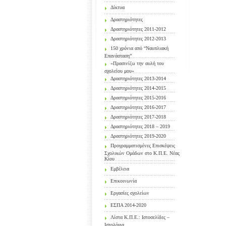
Δίκτυα
Δραστηριότητες
Δραστηριότητες 2011-2012
Δραστηριότητες 2012-2013
150 χρόνια από “Ναυπλιακή
Επανάσταση”
«Πρασινίζω την αυλή του
σχολείου μου»
Δραστηριότητες 2013-2014
Δραστηριότητες 2014-2015
Δραστηριότητες 2015-2016
Δραστηριότητες 2016-2017
Δραστηριότητες 2017-2018
Δραστηριότητες 2018 – 2019
Δραστηριότητες 2019-2020
Προγραμματισμένες Επισκέψεις
Σχολικών Ομάδων στο Κ.Π.Ε. Νέας
Κίου
Εμβέλεια
Επικοινωνία
Εργασίες σχολείων
ΕΣΠΑ 2014-2020
Λίστα Κ.Π.Ε.: Ιστοσελίδες –
Ιστολόγια