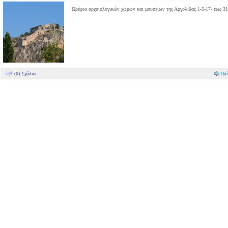
Ωράριο αρχαιολογικών χώρων και μουσείων της Αργολίδας 1-5-17- έως 31
(0) Σχόλια
Πλή