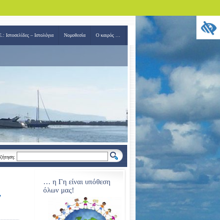
.: Ιστοσελίδες – Ιστολόγια
Νομοθεσία
Ο καιρός …
ζήτηση:
… η Γη είναι υπόθεση
όλων μας!
ν