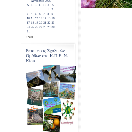
Αύγουστος 2026
Δ
Τ
Τ
Π
Π
Σ
Κ
1
2
3
4
5
6
7
8
9
10
11
12
13
14
15
16
17
18
19
20
21
22
23
24
25
26
27
28
29
30
31
« Φεβ
Επισκέψεις Σχολικών
Ομάδων στο Κ.Π.Ε. Ν.
Κίου