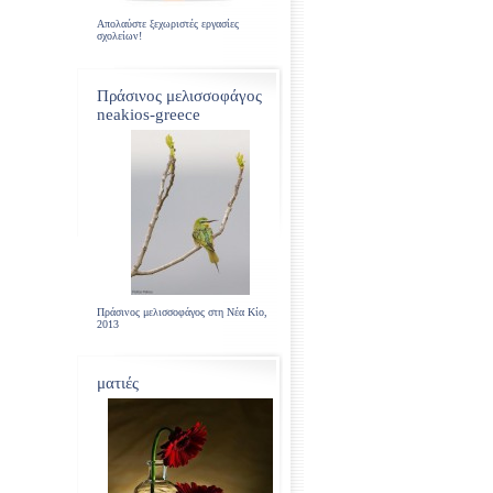
Απολαύστε ξεχωριστές εργασίες
σχολείων!
Πράσινος μελισσοφάγος
neakios-greece
Πράσινος μελισσοφάγος στη Νέα Κίο,
2013
ματιές