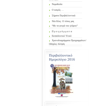
Νομοθεσία
Ο καιρός …
Σήματα Περιβαλλοντικά
Νέα Κίος: Ο τόπος μας
“Με τα φτερά του γλάρου”
Π ρ ο γ ρ ά μ μ α τ α
Εκπαιδευτικό Υλικό
Χρονοδιαγράμματα Προγραμμάτων/
Οδηγίες/ Αίτηση
Περιβαλλοντικό
Ημερολόγιο 2016