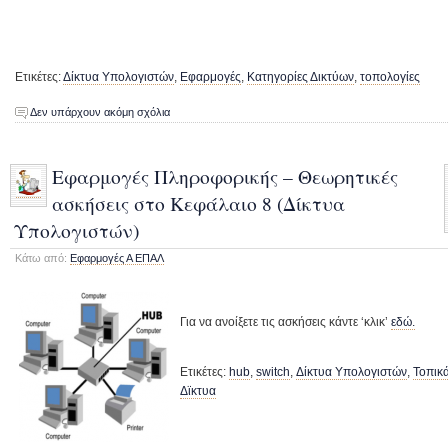
Ετικέτες:
Δίκτυα Υπολογιστών
,
Εφαρμογές
,
Κατηγορίες Δικτύων
,
τοπολογίες
Δεν υπάρχουν ακόμη σχόλια
Εφαρμογές Πληροφορικής – Θεωρητικές
ασκήσεις στο Κεφάλαιο 8 (Δίκτυα
Υπολογιστών)
Κάτω από:
Εφαρμογές Α ΕΠΑΛ
Για να ανοίξετε τις ασκήσεις κάντε ‘κλικ’
εδώ.
Ετικέτες:
hub
,
switch
,
Δίκτυα Υπολογιστών
,
Τοπικ
Δϊκτυα