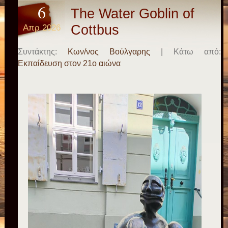
6
The Water Goblin of
Απρ 2026
Cottbus
Συντάκτης:
Κων/νος Βούλγαρης
| Κάτω από:
Εκπαίδευση στον 21ο αιώνα