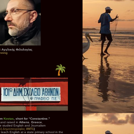
 Αγγλικής Φιλολογίας
nning
I’m
Kostas
, short for “
Constantine.”
 and raised in
Athens
,
Greece
,
e studied English and Journalism
λή Δημοσιογραφίας
ANT1
)
 teach English at a state primary school in the