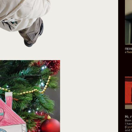
ΠΕ06
eTwi
H
i, 
Born
I hav
(
Σχο
and I