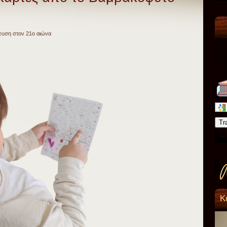
ευση στον 21ο αιώνα
Tr
Κ