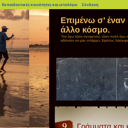
blogs.sch.gr
Εκπαιδευτικές κοινότητες και ιστολόγια
Σύνδεση
Επιμένω σ’ έναν
άλλο κόσμο.
Τον έχω τόσο ονειρευτεί, τόσο πολύ έχω σ
αδύνατο να μην υπάρχει. Χρίστος Λάσκαρ
9
Γράμματα και