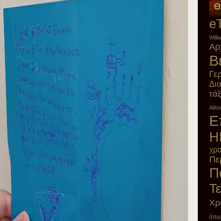
Θ
e
Will
Αρ
Β
Γε
Δι
τά
Αθη
Ε
Η
χρο
Πε
Π
Τ
Χρ
ήπιε