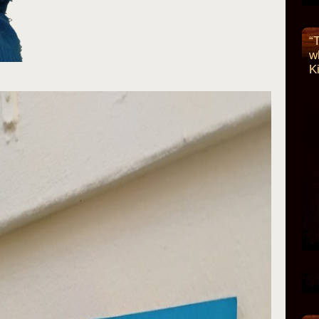
“
w
Ki