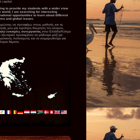
 capital.
ing to provide my students with a wider view
e world, I am searching for interesting
national opportunities to learn about different
ures and global issues.
υμώντας να προσφέρω στους μαθητές και τις
τριές μου μία ευρύτερη θεώρηση του κόσμου,
ητώ ευκαιρίες συνεργασίας
στην Ελλάδα/Κύπρο
ο εξωτερικό προκειμένου να μάθουμε μαζί για
ρετικούς πολιτισμούς και να ενημερωθούμε για
όσμια θέματα.