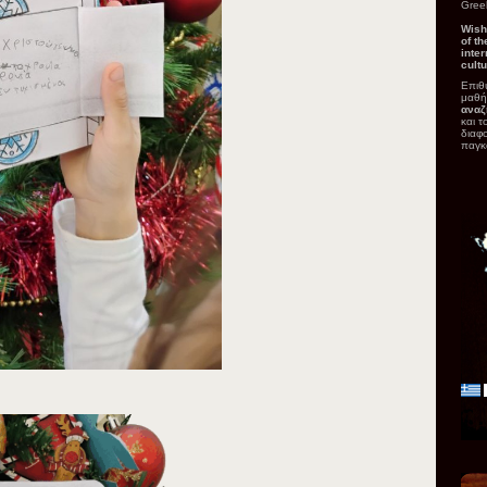
Greek
Wish
of th
inter
cult
Επιθ
μαθή
αναζ
και τ
διαφο
παγκ