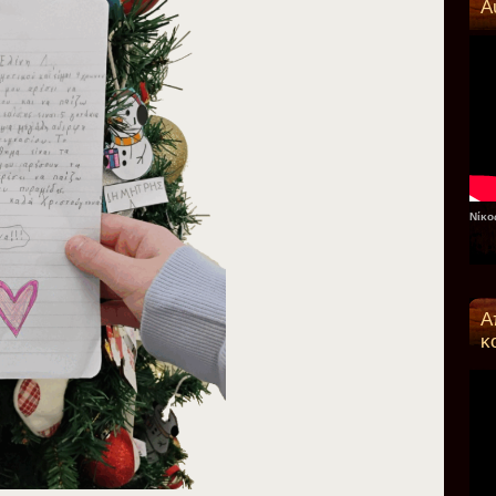
Α
Νίκο
Α
κ