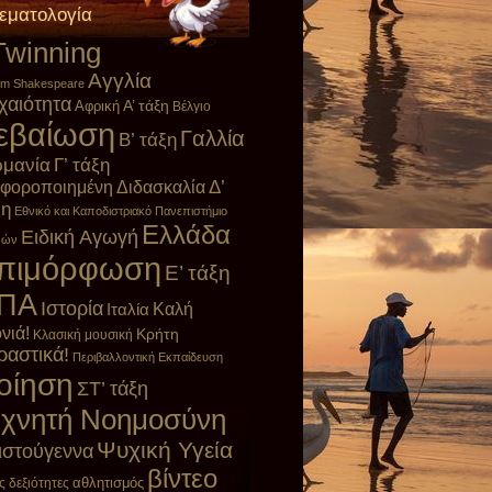
εματολογία
Twinning
Αγγλία
iam Shakespeare
χαιότητα
Α’ τάξη
Αφρική
Βέλγιο
εβαίωση
Γαλλία
Β’ τάξη
ρμανία
Γ’ τάξη
αφοροποιημένη Διδασκαλία
Δ’
ξη
Εθνικό και Καποδιστριακό Πανεπιστήμιο
Ελλάδα
Ειδική Αγωγή
νών
πιμόρφωση
Ε’ τάξη
ΠΑ
Ιστορία
Καλή
Ιταλία
νιά!
Κρήτη
Κλασική μουσική
ραστικά!
Περιβαλλοντική Εκπαίδευση
οίηση
ΣΤ’ τάξη
εχνητή Νοημοσύνη
Ψυχική Υγεία
ιστούγεννα
βίντεο
ς δεξιότητες
αθλητισμός