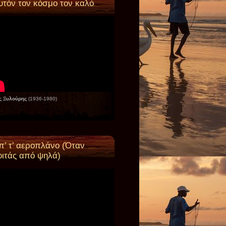
υτόν τον κόσμο τον καλό
ς Ξυλούρης
(1936-1980)
π’ τ’ αεροπλάνο (Όταν
οιτάς από ψηλά)