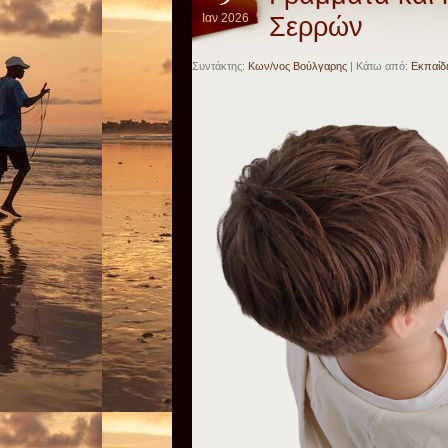
Ιαν 2026
Σερρών
Συντάκτης:
Κων/νος Βούλγαρης
| Κάτω από:
Εκπαίδ