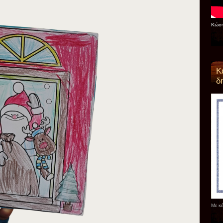
Κώστ
Κ
δ
Με κ