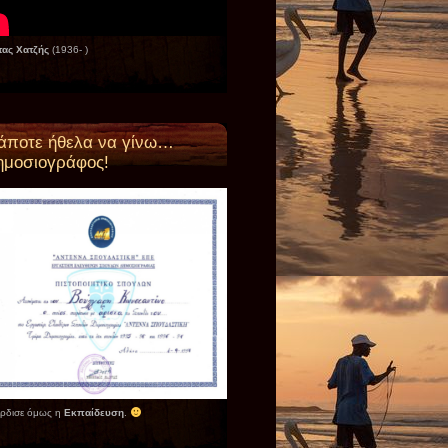
ας Χατζής
(1936- )
άποτε ήθελα να γίνω…
ημοσιογράφος!
έρδισε όμως η
Εκπαίδευση
.