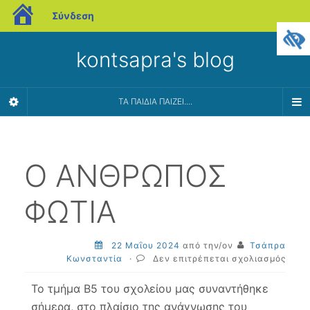
blogs.sch.gr
Σύνδεση
kontsapra's blog
ΤΑ ΠΑΙΔΊΑ ΠΑΊΖΕΙ....
Ο ΑΝΘΡΩΠΟΣ
ΦΩΤΙΑ
22 Μαΐου 2024
από την/ον
Τσάπρα
στο
Κωνσταντία
·
Δεν επιτρέπεται σχολιασμός
Ο
ΑΝΘ
Το τμήμα Β5 του σχολείου μας συναντήθηκε
ΦΩΤΙ
σήμερα, στο πλαίσιο της ανάγνωσης του