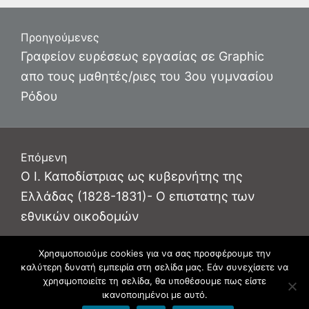
Πλοήγηση
Προηγούμενες
άρθρων
Προηγούμενο
Γραφείον ευρέσεως εργασίας σε Graphic
άρθρο:
απο τους μαθητές/ριες του 3ου γυμνασίου
Ρόδου
Επόμενη
Επόμενο
Ο Ι. Καποδίστριας ως κυβερνήτης της
άρθρο:
Ελλάδας (1828-1831)- Ο επιστατης των
εθνικών οικοδομών
Χρησιμοποιούμε cookies για να σας προσφέρουμε την
καλύτερη δυνατή εμπειρία στη σελίδα μας. Εάν συνεχίσετε να
Φιλοξενείται στο https://blogs.sch.gr
. Θέμα εμφάνισης Flat-sch.
χρησιμοποιείτε τη σελίδα, θα υποθέσουμε πως είστε
Βασισμένο στο
Flat
ικανοποιημένοι με αυτό.