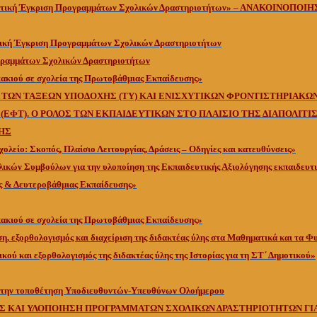
τική Έγκριση Προγραμμάτων Σχολικών Δραστηριοτήτων» – ΑΝΑΚΟΙΝΟΠΟΙ
κή Έγκριση Προγραμμάτων Σχολικών Δραστηριοτήτων
ραμμάτων Σχολικών Δραστηριοτήτων
ακιού σε σχολεία της Πρωτοβάθμιας Εκπαίδευσης»
 ΤΩΝ ΤΑΞΕΩΝ ΥΠΟΔΟΧΗΣ (ΤΥ) ΚΑΙ ΕΝΙΣΧΥΤΙΚΩΝ ΦΡΟΝΤΙΣΤΗΡΙΑΚΩ
ΕΦΤ). Ο ΡΟΛΟΣ ΤΩΝ ΕΚΠΑΙΔΕΥΤΙΚΩΝ ΣΤΟ ΠΛΑΙΣΙΟ ΤΗΣ ΔΙΑΠΟΛΙΤΙ
ΗΣ
ολείο: Σκοπός, Πλαίσιο Λειτουργίας, Δράσεις – Οδηγίες και κατευθύνσεις»
ικών Συμβούλων για την υλοποίηση της Εκπαιδευτικής Αξιολόγησης εκπαιδευτ
 & Δευτεροβάθμιας Εκπαίδευσης»
ακιού σε σχολεία της Πρωτοβάθμιας Εκπαίδευσης»
, εξορθολογισμός και διαχείριση της διδακτέας ύλης στα Μαθηματικά και τα Φυ
ικού και εξορθολογισμός της διδακτέας ύλης της Ιστορίας για τη ΣΤ΄ Δημοτικού»
α την τοποθέτηση Υποδιευθυντών-Υπευθύνων Ολοήμερου
 ΚΑΙ ΥΛΟΠΟΙΗΣΗ ΠΡΟΓΡΑΜΜΑΤΩΝ ΣΧΟΛΙΚΩΝ ΔΡΑΣΤΗΡΙΟΤΗΤΩΝ ΓΙΑ