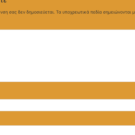
τε
υνση σας δεν δημοσιεύεται.
Τα υποχρεωτικά πεδία σημειώνονται 