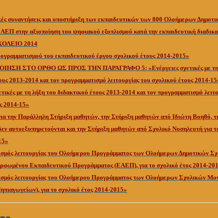
ές συναντήσεις και υποστήριξη των εκπαιδευτικών των 800 Ολοήμερων Δημοτ
ΑΕΠ στην αξιοποίηση του ψηφιακού εξοπλισμού κατά την εκπαιδευτική διαδικ
ΟΛΕΙΟ 2014
ογραμματισμού του εκπαιδευτικού έργου σχολικού έτους 2014-2015»
ΙΗΣΗ ΣΤΟ ΟΡΘΟ ΩΣ ΠΡΟΣ ΤΗΝ ΠΑΡΑΓΡΑΦΟ 5:
«Ενέργειες σχετικές με τ
ους 2013-2014 και τον προγραμματισμό λειτουργίας του σχολικού έτους 2014-15
ετικές με τη λήξη του διδακτικού έτους 2013-2014 και τον προγραμματισμό λειτ
ς 2014-15»
α την Παράλληλη Στήριξη μαθητών, την Στήριξη μαθητών από Ιδιώτη Βοηθό, τ
εν αυτοεξυπηρετούνται και την Στήριξη μαθητών από Σχολικό Νοσηλευτή για τ
15»
σμός λειτουργίας του Ολοήμερου Προγράμματος των Ολοήμερων Δημοτικών Σχ
ορφωμένου Εκπαιδευτικού Προγράμματος (ΕΑΕΠ), για το σχολικό έτος 2014-20
σμός λειτουργίας του Ολοήμερου Προγράμματος των Ολοήμερων Σχολικών Μ
ηπιαγωγείων), για το σχολικό έτος 2014-2015»