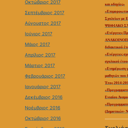
Οκτώβριος 2017
και οδηγίες»
«Επιμορφωτικ
Σεπτέμβριος 2017
Σχολείων με Ε
Αύγουστος 2017
ΨΗΦΙΑΚΟ ΣΧ
«Ενέργειες Πρ
Ιούνιος 2017
ΑΝΑΚΟΙΝΟΠΟ
Μάιος 2017
διδακτικού έτ
Απρίλιος 2017
«Ενέργειες σχ
σχολικού έτου
Μάρτιος 2017
«Ενημέρωση γι
Φεβρουάριος 2017
μαθητών που δ
Έτος 2014-20
Ιανουάριος 2017
«Προγραμματι
Δεκέμβριος 2016
Ενιαίου Αναμ
«Προγραμματι
Νοέμβριος 2016
(Δημοτικών- Ν
Οκτώβριος 2016