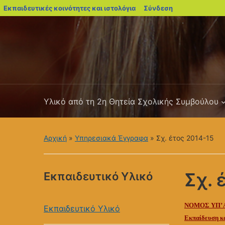
blogs.sch.gr
Εκπαιδευτικές κοινότητες και ιστολόγια
Σύνδεση
Υλικό από τη 2η Θητεία Σχολικής Συμβούλου
Αρχική
»
Υπηρεσιακά Έγγραφα
»
Σχ. έτος 2014-15
Σχ. 
Εκπαιδευτικό Υλικό
ΝΟΜΟΣ ΥΠ’ ΑΡ
Εκπαιδευτικό Υλικό
Εκπαίδευση κα