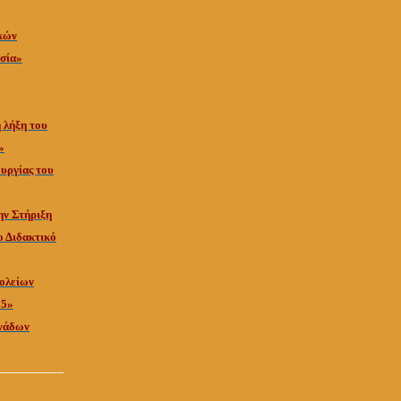
ικών
ασία»
η λήξη του
»
ουργίας του
ην Στήριξη
ο Διδακτικό
ολείων
15»
ονάδων