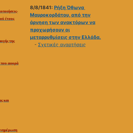
8/8/1841:
Ρήξη Όθωνα 
οποιήσεις-
Μαυροκορδάτου, από την
ού έτους
άρνηση των ανακτόρων να
προχωρήσουν οι
μεταρρυθμίσεις στην Ελλάδα.
μογής της
-
Σχετικές αναρτήσεις
ο που αφορά
ς και
 Ενημέρωση