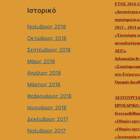
ΕΤΟΣ 2014-1
Ιστορικό
«Δυνατότητα 
συμπληρώσεις 
Νοέμβριος 2018
2013 – 2014 α
«Υλοποίηση τη
Οκτώβριος 2018
αυτοαξιολόγησ
Σεπτέμβριος 2018
ΑΕΕ)»
Διδασκαλία θε
Μάιος 2018
«Συμπληρωματι
Απρίλιος 2018
στις Ενέργειε
Ορισμός Διευθ
Μάρτιος 2018
Φεβρουάριος 2018
ΛΕΙΤΟΥΡΓΙΑ
ΠΡΟΕΔΡΙΚΟ ΔΙ
Ιανουάριος 2018
δευτεροβάθμι
Δεκέμβριος 2017
«Οδηγίες σχετ
«Οδηγίες σχετ
Νοέμβριος 2017
«Λειτουργία 