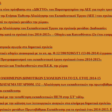
5
εκ νέου πρόσβασης στο «ΔΙΚΤΥΟ» του Παρατηρητηρίου της ΑΕΕ για τυχόν τροπ
της Ετήσιας Έκθεσης Αξιολόγησης του Εκπαιδευτικού Έργου (ΑΕΕ ) του σχολικ
πό τις σχολικές μονάδες της χώρας»
ς Αξιολόγησης του Εκπαιδευτικού Έργου της σχολικής μονάδας- Διαδικασίες
ης κατά το σχολικό έτος 2014-2015» – Οδηγίες και Κατευθύνσεις (2ο έτος εφαρ
ατρικής αγωγής στο δημοτικό σχολείο
κές οδηγίες αναφορικά με το υπ. αρ. Φ.12/390/92065/Γ1 (13-06-2014) έγγραφ
ς Προγραμματισμού του εκπαιδευτικού έργου σχολικού έτους 2014-2015»
υντών και Υποδιευθυντών στα Π.Ε.Κ. της χώρας
 ΟΛΟΗΜΕΡΩΝ ΔΗΜΟΤΙΚΩΝ ΣΧΟΛΕΙΩΝ ΓΙΑ ΤΟ ΣΧ. ΕΤΟΣ 2014-15
ΑΤΑΓΜΑ ΥΠ’ ΑΡΙΘΜ. 152 – Αξιολόγηση των εκπαιδευτικών της πρωτοβάθμια
ας εκπαίδευσης
ικά με την τοποθέτηση εκπαιδευτικών ΠΕ70 στην ΣΤ’ τάξη»
ικά με την κάλυψη των λειτουργικών αναγκών στα ολοήμερα δημοτικά σχολεία»
σχολικών μονάδων Πρωτοβάθμιας Εκπαίδευσης για το σχολικό έτος 2014-2015.