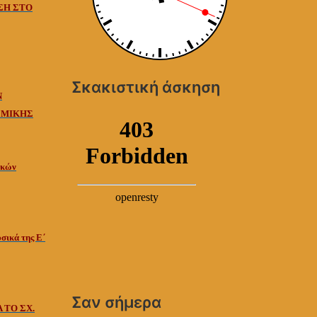
ΗΣΗ ΣΤΟ
Σκακιστική άσκηση
Ν
ΣΜΙΚΗΣ
ικών
σικά της Ε΄
Σαν σήμερα
 ΤΟ ΣΧ.