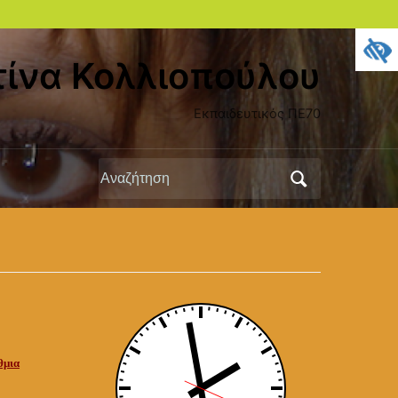
ίνα Κολλιοπούλου
Εκπαιδευτικός ΠΕ70
Αναζήτηση
για:
θμια