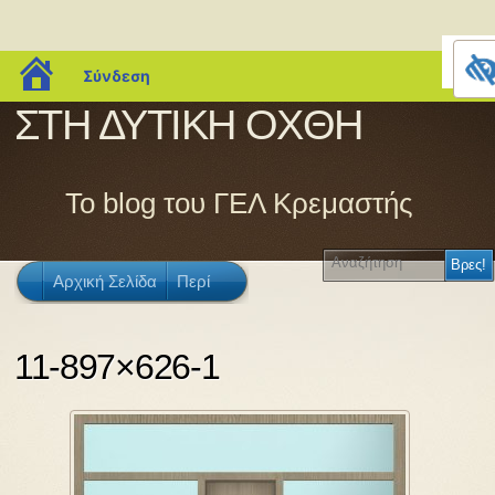
blogs.sch.gr
Σύνδεση
ΣΤΗ ΔΥΤΙΚΗ ΟΧΘΗ
Το blog του ΓΕΛ Κρεμαστής
Αρχική Σελίδα
Περί
11-897×626-1