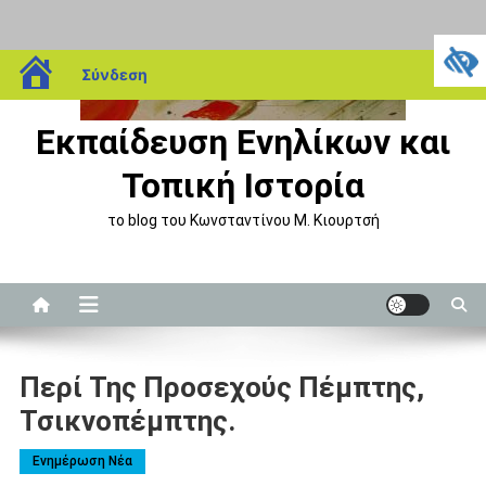
Μεταπηδήστε
blogs.sch.gr
Σύνδεση
στο
περιεχόμενο
Εκπαίδευση Ενηλίκων και
Τοπική Ιστορία
το blog του Κωνσταντίνου Μ. Κιουρτσή
Περί Της Προσεχούς Πέμπτης,
Τσικνοπέμπτης.
Eνημέρωση Nέα