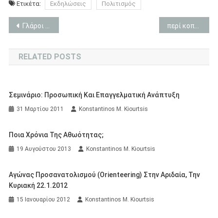
Ετικέτα:
Εκδηλώσεις
Πολιτισμός
Πλοήγηση
Γλάροι στην Αλόννησο.
περί κοπάνας …
άρθρων
RELATED POSTS
Σεμινάριο: Προσωπική Και Επαγγελματική Ανάπτυξη
31 Μαρτίου 2011
Konstantinos M. Kiourtsis
Ποια Χρόνια Της Αθωότητας;
19 Αυγούστου 2013
Konstantinos M. Kiourtsis
Αγώνας Προσανατολισμού (orienteering) Στην Αριδαία, Την
Κυριακή 22.1.2012
15 Ιανουαρίου 2012
Konstantinos M. Kiourtsis