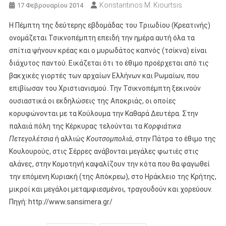
Konstantinos M. Kiourtsis
17 Φεβρουαρίου 2014
Η Πέμπτη της δεύτερης εβδομάδας του Τριωδίου (Κρεατινής)
ονομάζεται Τσικνοπέμπτη επειδή την ημέρα αυτή όλα τα
σπίτια ψήνουν κρέας και ο μυρωδάτος καπνός (τσίκνα) είναι
διάχυτος παντού. Εικάζεται ότι το έθιμο προέρχεται από τις
βακχικές γιορτές των αρχαίων Ελλήνων και Ρωμαίων, που
επιβίωσαν του Χριστιανισμού. Την Τσικνοπέμπτη ξεκινούν
ουσιαστικά οι εκδηλώσεις της Αποκριάς, οι οποίες
κορυφώνονται με τα Κούλουμα την Καθαρά Δευτέρα. Στην
παλαιά πόλη της Κέρκυρας τελούνται τα
Κορφιάτικα
Πετεγολέτσια
ή αλλιώς
Κουτσομπολιά
, στην Πάτρα το έθιμο της
Κουλουρούς, στις Σέρρες ανάβονται μεγάλες φωτιές στις
αλάνες, στην Κομοτηνή καψαλίζουν την κότα που θα φαγωθεί
την επόμενη Κυριακή (της Απόκρεω), στο Ηράκλειο της Κρήτης,
μικροί και μεγάλοι μεταμφιεσμένοι, τραγουδούν και χορεύουν.
Πηγή: http://www.sansimera.gr/