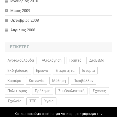
Ιανουάριος 2010
Μάιος 2009
Οκτώβριος 2008
Απρίλιος 2008
ΕΤΙΚΈΤΕΣ
Αγριολούλουδα
Αξιολόγηση
Γραπτό
ΔιαΒιΜα
Εκδηλώσεις
Ερευνα
Ετερότητα
Ιστορία
Καριέρα
Κοινωνία
Μάθηση
Περιβάλλον
Πολιτισμός
Πρόληψη
Συμβουλευτική
Σχέσεις
Σχολείο
ΤΠΕ
Υγεία
Χρησιμοποιούμε cookies για να σας προσφέρουμε την