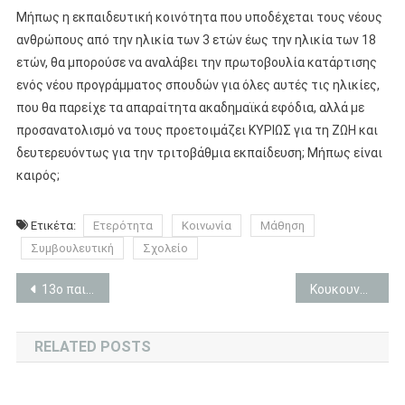
Μήπως η εκπαιδευτική κοινότητα που υποδέχεται τους νέους
ανθρώπους από την ηλικία των 3 ετών έως την ηλικία των 18
ετών, θα μπορούσε να αναλάβει την πρωτοβουλία κατάρτισης
ενός νέου προγράμματος σπουδών για όλες αυτές τις ηλικίες,
που θα παρείχε τα απαραίτητα ακαδημαϊκά εφόδια, αλλά με
προσανατολισμό να τους προετοιμάζει ΚΥΡΙΩΣ για τη ΖΩΗ και
δευτερευόντως για την τριτοβάθμια εκπαίδευση; Μήπως είναι
καιρός;
Ετικέτα:
Ετερότητα
Κοινωνία
Μάθηση
Συμβουλευτική
Σχολείο
Πλοήγηση
13ο παιχνίδι: Πετάει-πετάει
Κουκουναριά, Πεύκη η πίτυς, Pinus pinea.
άρθρων
RELATED POSTS