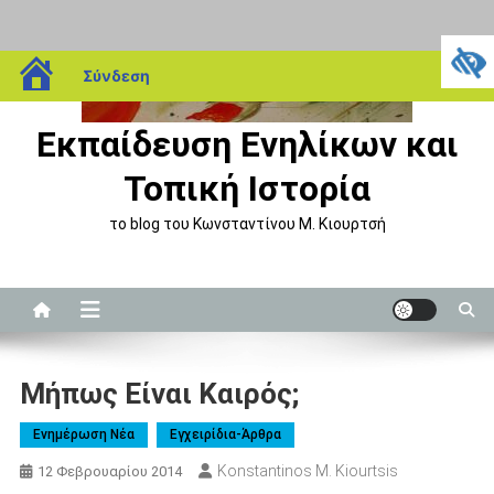
Μεταπηδήστε
blogs.sch.gr
Σύνδεση
στο
περιεχόμενο
Εκπαίδευση Ενηλίκων και
Τοπική Ιστορία
το blog του Κωνσταντίνου Μ. Κιουρτσή
Μήπως Είναι Καιρός;
Eνημέρωση Nέα
Εγχειρίδια-Άρθρα
Konstantinos M. Kiourtsis
12 Φεβρουαρίου 2014