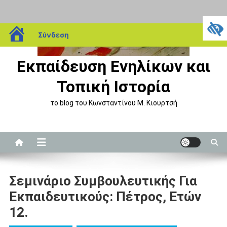
Μεταπηδήστε
blogs.sch.gr
Σύνδεση
στο
περιεχόμενο
Εκπαίδευση Ενηλίκων και
Τοπική Ιστορία
το blog του Κωνσταντίνου Μ. Κιουρτσή
Σεμινάριο Συμβουλευτικής Για
Εκπαιδευτικούς: Πέτρος, Ετών
12.