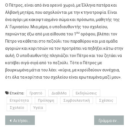
Ο Πέτρος, είναι από ένα ορεινό χωριό, με Έλληνα πατέρα και
Αλβανή μητέρα, που ασχολούνται με την κτηνοτροφία. Είναι
ένα αγόρι με κακοφτιαγμένο σώμα και πρόσωπο, μαθητής της
Α΄ Γυμνασίου. Μια μέρα, ο υποδιευθυντής του σχολείου,
ου
περνώντας έξω από μια αίθουσα του 1
ορόφου, βλέπει τον
Πέτρο να κάθεται στο πεζούλι του παραθύρου και μια ομάδα
αγοριών και κοριτσιών να τον προτρέπει να πηδήξει κάτω στην
αυλή. Ο υποδιευθυντής πλησιάζει τον Πέτρο και του ζητάει να
κατέβει σιγά-σιγά από το πεζούλι. Τότε ο Πέτρος με
βουρκωμένα μάτια του λέει: «κύριε, με κοροϊδεύουν συνέχεια,
ότι όλα τα κορίτσια του σχολείου είναι ερωτευμένα μαζί μου».
Ετικέτα:
Γραπτό
ΔιαΒιΜα
Εκδηλώσεις
Ετερότητα
Πρόληψη
Συμβουλευτική
Σχέσεις
Σχολείο
Υγεία
Πλοήγηση
Αιτήσεις για θέσεις Διευθυντών Δημοσίων ΙΕΚ. Αιτήσεις από 26 μέχρι 20 Αυγούστου 2013.
Γράμμα ενός Φιλανδού μαθητή προς ένα φίλο του Έλληνα μαθητή