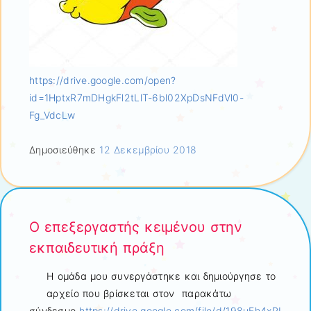
https://drive.google.com/open?
id=1HptxR7mDHgkFl2tLlT-6bl02XpDsNFdVl0-
Fg_VdcLw
Δημοσιεύθηκε
12 Δεκεμβρίου 2018
Ο επεξεργαστής κειμένου στην
εκπαιδευτική πράξη
Η ομάδα μου συνεργάστηκε και δημιούργησε το
αρχείο που βρίσκεται στον παρακάτω
σύνδεσμο
https://drive.google.com/file/d/198uEh4xRI-