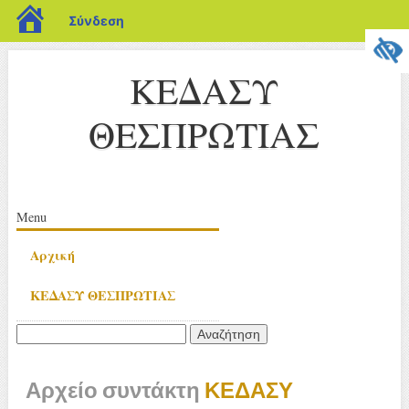
blogs.sch.gr
Σύνδεση
ΚΕΔΑΣΥ
ΘΕΣΠΡΩΤΙΑΣ
Κύριο μενού
Μετάβαση
Menu
σε
Αρχική
περιεχόμενο
ΚΕΔΑΣΥ ΘΕΣΠΡΩΤΙΑΣ
Αναζήτηση
για:
Αρχείο συντάκτη
ΚΕΔΑΣΥ