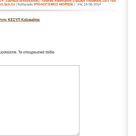
 Σύνταξη Ιστοσελίδας: Τούσκα Αικατερίνη (πρώην Υπεύθυνη ΣΕΠ Του
it.sch.gr
| Κατηγορία
ΥΠΟΛΟΓΙΣΜΟΣ ΜΟΡΙΩΝ
| , στις 14-06-2014
ννης ΚΕΣΥΠ Καλαμάτας
μοσιεύεται.
Τα υποχρεωτικά πεδία