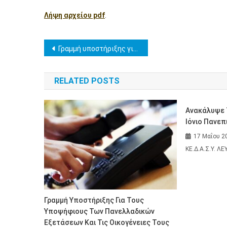
Λήψη αρχείου pdf
.
Πλοήγηση
Γραμμή υποστήριξης για τους υποψήφιους των πανελλαδικών εξετάσεων και τις οικογένειες τους
άρθρων
RELATED POSTS
Ανακάλυψε Τ
Ιόνιο Πανεπ
17 Μαΐου 2
ΚΕ.Δ.Α.Σ.Υ. Λ
Γραμμή Υποστήριξης Για Τους
Υποψήφιους Των Πανελλαδικών
Εξετάσεων Και Τις Οικογένειες Τους