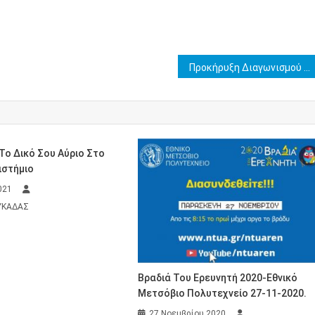
Προκήρυξη Διαγωνισμού Επιλογής Σπουδαστών Ανώτατων Στρατιωτικών Εκπαιδευτικών Ιδρυμάτων (ΑΣΕΙ) και των Ανωτέρων Στρατιωτικών Σχολών Υπαξιωματικών (ΑΣΣΥ).
ο Δικό Σου Αύριο Στο
ιστήμιο
021
ΕΥΚΑΔΑΣ
Βραδιά Του Ερευνητή 2020-Εθνικό
Μετσόβιο Πολυτεχνείο 27-11-2020.
27 Νοεμβρίου 2020