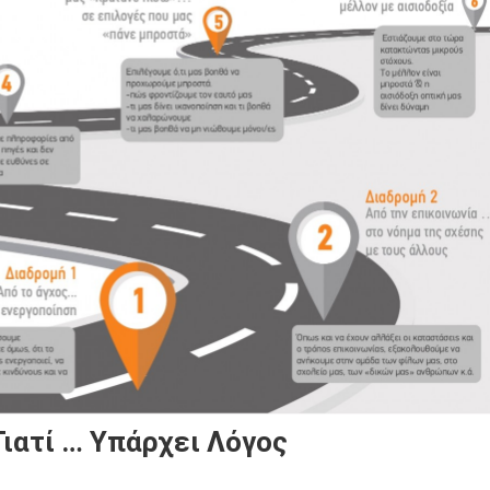
ιατί … Υπάρχει Λόγος