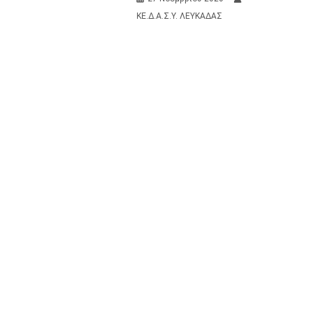
ΚΕ.Δ.Α.Σ.Υ. ΛΕΥΚΑΔΑΣ