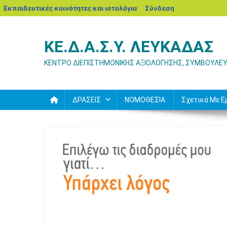
blogs.sch.gr
Εκπαιδευτικές κοινότητες και ιστολόγια
Σύνδεση
Μεταπηδήστε
στο
ΚΕ.Δ.Α.Σ.Υ. ΛΕΥΚΑΔΑΣ
περιεχόμενο
ΚΕΝΤΡΟ ΔΙΕΠΙΣΤΗΜΟΝΙΚΗΣ ΑΞΙΟΛΟΓΗΣΗΣ, ΣΥΜΒΟΥΛΕΥ
ΔΡΑΣΕΙΣ
ΝΟΜΟΘΕΣΙΑ
Σχετικά Με Ε