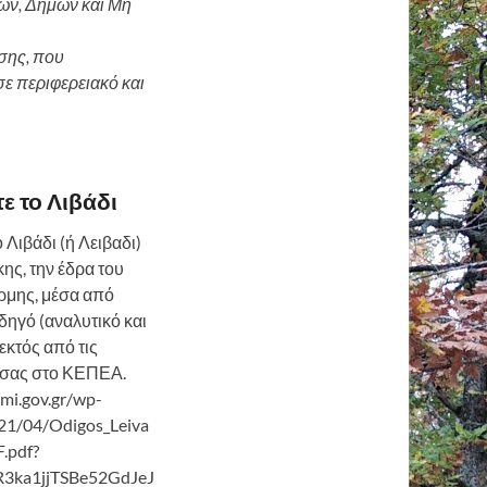
ων, Δήμων και Μη
σης, που
ε περιφερειακό και
ε το Λιβάδι
 Λιβάδι (ή Λειβαδι)
ης, την έδρα του
μης, μέσα από
δηγό (αναλυτικό και
εκτός από τις
 σας στο ΚΕΠΕΑ.
rmi.gov.gr/wp-
21/04/Odigos_Leiva
F.pdf?
R3ka1jjTSBe52GdJeJ