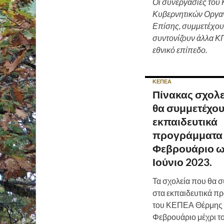
Οι συνεργασίες του
Κυβερνητικών Οργα
Επίσης, συμμετέχουμ
συντονίζουν άλλα ΚΠ
εθνικό επίπεδο.
ΚΕΠΕΑ
Πίνακας σχολ
θα συμμετέχου
εκπαιδευτικά
προγράμματα 
Φεβρουάριο ω
Ιούνιο 2023.
Τα σχολεία που θα 
στα εκπαιδευτικά π
του ΚΕΠΕΑ Θέρμης 
Φεβρουάριο μέχρι το