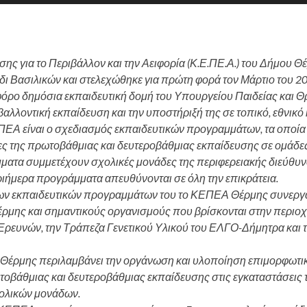
ης για το Περιβάλλον και την Αειφορία (Κ.Ε.ΠΕ.Α.) του Δήμου Θ
δι Βασιλικών και στελεχώθηκε για πρώτη φορά τον Μάρτιο του 202
όρο δημόσια εκπαιδευτική δομή του Υπουργείου Παιδείας και Θ
βαλλοντική εκπαίδευση και την υποστήριξή της σε τοπικό, εθνικό 
ΠΕΑ είναι ο σχεδιασμός εκπαιδευτικών προγραμμάτων, τα οποί
ες της πρωτοβάθμιας και δευτεροβάθμιας εκπαίδευσης σε ομάδες
ατα συμμετέχουν σχολικές μονάδες της περιφερειακής διεύθυν
τριήμερα προγράμματα απευθύνονται σε όλη την επικράτεια.
των εκπαιδευτικών προγραμμάτων του το ΚΕΠΕΑ Θέρμης συνεργάζ
ρμης και σημαντικούς οργανισμούς που βρίσκονται στην περιοχ
 Ερευνών, την Τράπεζα Γενετικού Υλικού του ΕΛΓΟ-Δήμητρα και 
Θέρμης περιλαμβάνει την οργάνωση και υλοποίηση επιμορφωτικ
οβάθμιας και δευτεροβάθμιας εκπαίδευσης στις εγκαταστάσεις 
ολικών μονάδων.