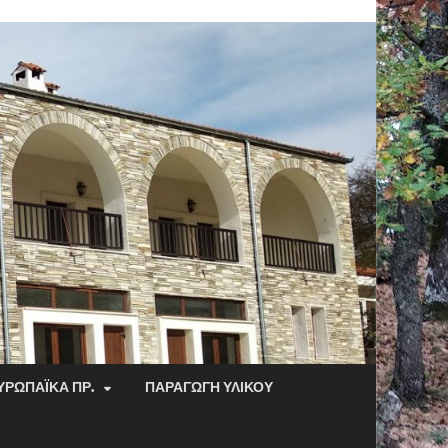
ΥΡΩΠΑΪΚΆ ΠΡ.
ΠΑΡΑΓΩΓΉ ΥΛΙΚΟΎ