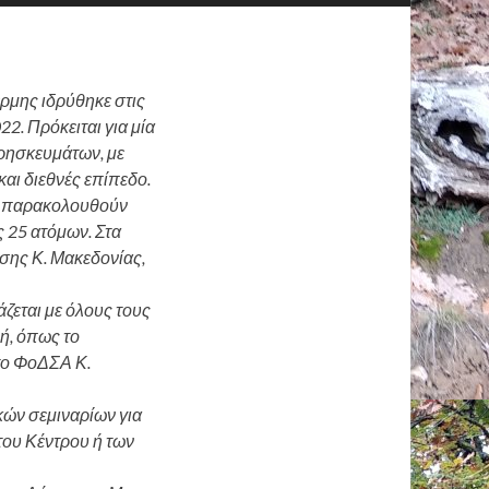
έρμης ιδρύθηκε στις
2. Πρόκειται για μία
ρησκευμάτων, με
και διεθνές επίπεδο.
α παρακολουθούν
 25 ατόμων. Στα
σης Κ. Μακεδονίας,
εται με όλους τους
ή, όπως το
το ΦοΔΣΑ Κ.
ών σεμιναρίων για
του Κέντρου ή των