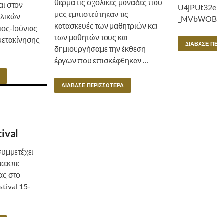
θερμά τις σχολικές μονάδες που
αι στον
U4jPUt32e
μας εμπιστεύτηκαν τις
ολικών
_MVbWOB
κατασκευές των μαθητριών και
ος-Ιούνιος
των μαθητών τους και
μετακίνησης
ΔΙΆΒΑΣΕ Π
δημιουργήσαμε την έκθεση
έργων που επισκέφθηκαν …
ΔΙΆΒΑΣΕ ΠΕΡΙΣΣΌΤΕΡΑ
ival
υμμετέχει
Πεεκπε
ας στο
tival 15-