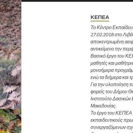
ΚΕΠΕΑ
Το Κέντρο Εκπαίδευσ
27.02.2018 στο Λιβά
αποκεντρωμένη αειφ
αντικείμενο την περι
Βασικό έργο του ΚΕ
μαθητές και μαθήτρι
μονοήμερα προγράμμ
ενώ τα διήμερα και 
Για την υλοποίηση 
φορείς του Δήμου Θέ
Ινστιτούτο Δασικών
Μακεδονίας.
Το έργο του ΚΕΠΕΑ 
εκπαιδευτικούς πρωτ
συνεργαζόμενων σχ