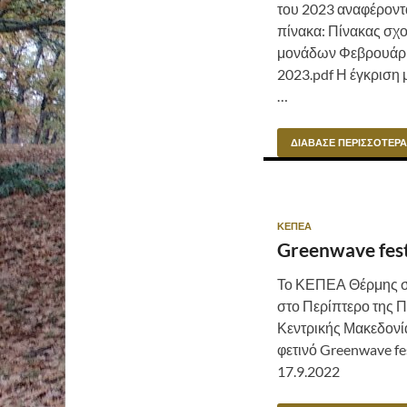
του 2023 αναφέροντ
πίνακα: Πίνακας σχ
μονάδων Φεβρουάρι
2023.pdf Η έγκριση 
…
ΔΙΆΒΑΣΕ ΠΕΡΙΣΣΌΤΕΡΑ
ΚΕΠΕΑ
Greenwave fest
Το ΚΕΠΕΑ Θέρμης σ
στο Περίπτερο της 
Κεντρικής Μακεδονί
φετινό Greenwave fes
17.9.2022