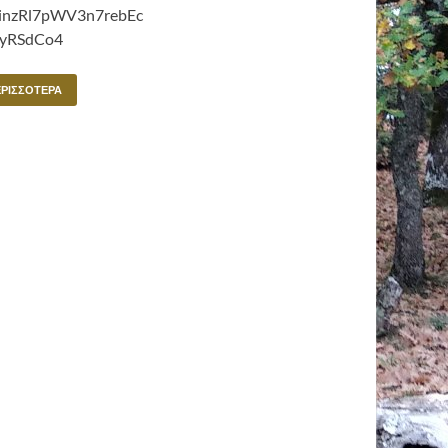
inzRl7pWV3n7rebEc
yRSdCo4
ΕΡΙΣΣΌΤΕΡΑ