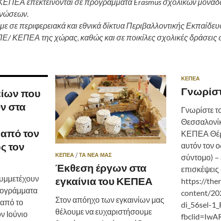
 ΚΕΠΕΑ επεκτείνονται σε προγράμματα Erasmus σχολικών μονάδ
νώσεων.
ε σε περιφερειακά και εθνικά δίκτυα Περιβαλλοντικής Εκπαίδευ
Ε/ ΚΕΠΕΑ της χώρας, καθώς και σε ποικίλες σχολικές δράσεις σ
ΚΕΠΕΑ
Γνωρίστ
είων που
ν στα
Γνωρίστε το
Θεσσαλονίκ
από τον
ΚΕΠΕΑ Θέρ
ς τον
αυτόν τον ο
ΚΕΠΕΑ
/
ΤΑ ΝΕΑ ΜΑΣ
σύντομο) – 
Έκθεση έργων στα
επισκέψεις
συμμετέχουν
εγκαίνια του ΚΕΠΕΑ
https://the
ρογράμματα
content/20
Στον απόηχο των εγκαινίων μας
από το
di_56sel-1_
θέλουμε να ευχαριστήσουμε
ν Ιούνιο
fbclid=IwA