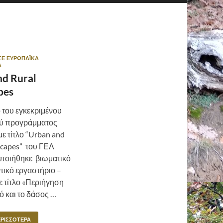
ΣΕ ΕΥΡΩΠΑΪΚΆ
Α
nd Rural
pes
 του εγκεκριμένου
ύ προγράμματος
με τίτλο “Urban and
scapes” του ΓΕΛ
ποιήθηκε βιωματικό
τικό εργαστήριο –
ε τίτλο «Περιήγηση
ό και το δάσος …
ΕΡΙΣΣΌΤΕΡΑ