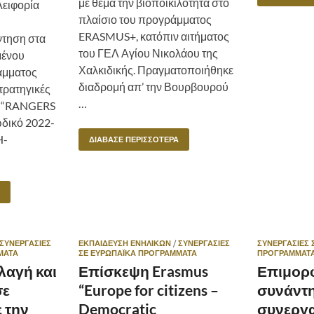
με θέμα την βιοποικιλότητα στο
Αειφορία
πλαίσιο του προγράμματος
ERASMUS+, κατόπιν αιτήματος
ντηση στα
του ΓΕΛ Αγίου Νικολάου της
μένου
Χαλκιδικής. Πραγματοποιήθηκε
άμματος
διαδρομή απ’ την Βουρβουρού
ρατηγικές
…
ο “RANGERS
δικό 2022-
H-
ΔΙΆΒΑΣΕ ΠΕΡΙΣΣΌΤΕΡΑ
ΣΥΝΕΡΓΑΣΊΕΣ
ΕΚΠΑΙΔΕΥΣΗ ΕΝΗΛΙΚΩΝ
/
ΣΥΝΕΡΓΑΣΊΕΣ
ΣΥΝΕΡΓΑΣΊΕΣ 
ΜΑΤΑ
ΣΕ ΕΥΡΩΠΑΪΚΆ ΠΡΟΓΡΆΜΜΑΤΑ
ΠΡΟΓΡΆΜΜΑΤ
λαγή και
Επίσκεψη Erasmus
Επιμορ
σε
“Europe for citizens –
συνάντη
 την
Democratic
συνεργα