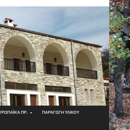
ΥΡΩΠΑΪΚΆ ΠΡ.
ΠΑΡΑΓΩΓΉ ΥΛΙΚΟΎ