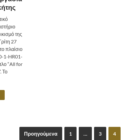
κήτης
τικό
αστήριο
ικισμό της
Τρίτη 27
το πλαίσιο
0-1-HR01-
ο “All for
. Το
Προηγούμενα
1
…
3
4