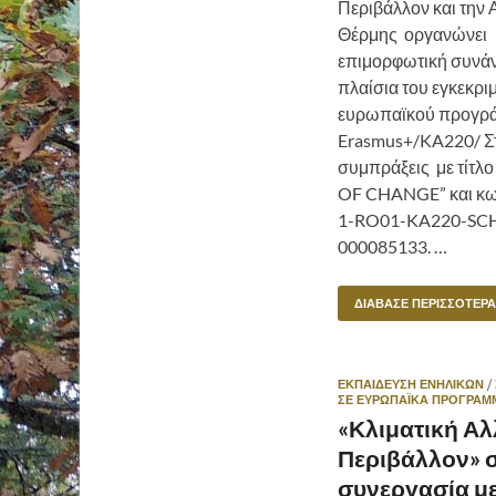
Περιβάλλον και την 
Θέρμης οργανώνει
επιμορφωτική συνά
πλαίσια του εγκεκρι
ευρωπαϊκού προγρ
Erasmus+/KA220/ Στ
συμπράξεις με τίτλ
OF CHANGE” και κω
1-RO01-KA220-SC
000085133. …
ΔΙΆΒΑΣΕ ΠΕΡΙΣΣΌΤΕΡΑ
ΕΚΠΑΙΔΕΥΣΗ ΕΝΗΛΙΚΩΝ
/
ΣΕ ΕΥΡΩΠΑΪΚΆ ΠΡΟΓΡΆΜ
«Κλιματική Αλ
Περιβάλλον» 
συνεργασία με