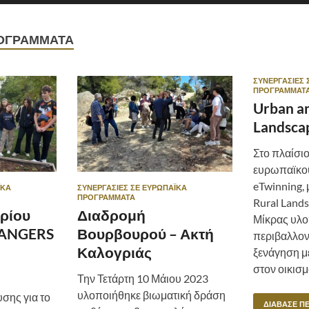
ΟΓΡΆΜΜΑΤΑ
ΣΥΝΕΡΓΑΣΊΕΣ 
ΠΡΟΓΡΆΜΜΑΤ
Urban a
Landsca
Στο πλαίσιο
ευρωπαϊκο
eTwinning, 
ΪΚΆ
ΣΥΝΕΡΓΑΣΊΕΣ ΣΕ ΕΥΡΩΠΑΪΚΆ
ΠΡΟΓΡΆΜΜΑΤΑ
Rural Land
ρίου
Διαδρομή
Μίκρας υλο
RANGERS
Βουρβουρού – Ακτή
περιβαλλον
Καλογριάς
ξενάγηση μ
στον οικισμ
Την Τετάρτη 10 Μάιου 2023
υλοποιήθηκε βιωματική δράση
σης για το
ΔΙΆΒΑΣΕ Π