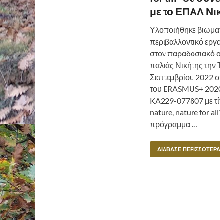
με το ΕΠΑΛ Νι
Υλοποιήθηκε βιωμα
περιβαλλοντικό εργ
στον παραδοσιακό ο
παλιάς Νικήτης την 
Σεπτεμβρίου 2022 σ
του ERASMUS+ 202
KA229-077807 με τίτλ
nature, nature for all”
πρόγραμμα …
ΔΙΆΒΑΣΕ ΠΕΡΙΣΣΌΤΕΡΑ