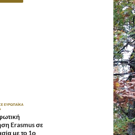
ΣΕ ΕΥΡΩΠΑΪΚΆ
Α
φωτική
ση Erasmus σε
σία με το 1ο