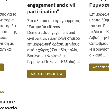
engagement and civil
Γυμνάσ
participation”
ης για το
Επιμορφωτ
Αειφορία
υλοποιήθηκ
Στα πλαίσια του προγράμματος
υπ’ αριθμ.
του 1ου Γυ
“Europe for citizens –
ήματος της
πεδίο του 
Democratic engagement and
ωσε
Λιβάδι την 
civil participation” έγινε σήμερα
τηση με
Οκτωβρίου 
επιμορφωτική δράση, με νέους
αγή και
«Περιήγηση
από 7 χώρες ( Σουηδία, Ιταλία,
οικισμό …
Βουλγαρία, Φινλανδία,
Γερμανία, Πολωνία, Ελλάδα), …
ΔΙΆΒΑΣΕ Π
ΔΙΆΒΑΣΕ ΠΕΡΙΣΣΌΤΕΡΑ
ΪΚΆ
 nature
νεργασία