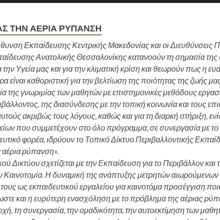
Σ ΤΗΝ ΑΈΡΙΑ ΡΎΠΑΝΣΗ
ύθυνση Εκπαίδευσης Κεντρικής Μακεδονίας και οι Διευθύνσεις 
αίδευσης Ανατολικής Θεσσαλονίκης κατανοούν τη σημασία της 
 την Υγεία μας και για την κλιματική κρίση και θεωρούν πως η ε
α είναι καθοριστική για την βελτίωση της ποιότητας της ζωής μα
α της γνωριμίας των μαθητών με επιστημονικές μεθόδους εργασί
βάλλοντος, της διασύνδεσης με την τοπική κοινωνία και τους επ
αυτούς ακριβώς τους λόγους, καθώς και για τη διαρκή στήριξη, εν
είων που συμμετέχουν στο όλο πρόγραμμα, σε συνεργασία με τ
ευτικό φορέα, ιδρύουν το Τοπικό Δίκτυο Περιβαλλοντικής Εκπαί
 αέρια ρύπανση».
ού Δικτύου σχετίζεται με την Εκπαίδευση για το Περιβάλλον και τ
ν Καινοτομία. Η δυναμική της ανάπτυξης μετρητών αιωρούμενων
 τους ως εκπαιδευτικού εργαλείου για καινοτόμα προσέγγιση ποι
στε και η ευρύτερη ενασχόληση με το πρόβλημα της αέριας ρύπ
οχή, τη συνεργασία, την ομαδικότητα, την αυτοεκτίμηση των μαθη