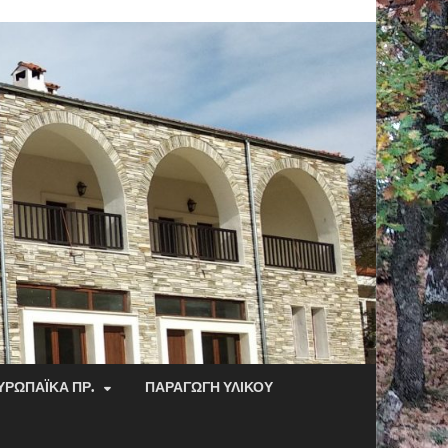
ΥΡΩΠΑΪΚΆ ΠΡ.
ΠΑΡΑΓΩΓΉ ΥΛΙΚΟΎ