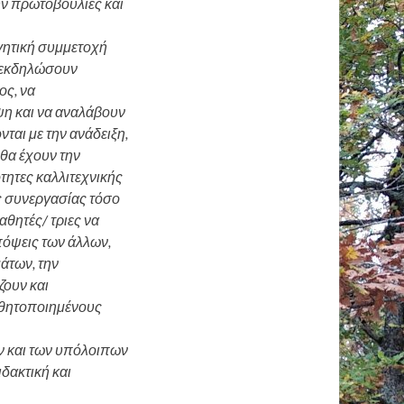
ν πρωτοβουλίες και
ργητική συμμετοχή
α εκδηλώσουν
ος, να
έψη και να αναλάβουν
ται με την ανάδειξη,
θα έχουν την
τητες καλλιτεχνικής
ς συνεργασίας τόσο
αθητές/ τριες να
πόψεις των άλλων,
άτων, την
ζουν και
σθητοποιημένους
ν και των υπόλοιπων
δακτική και