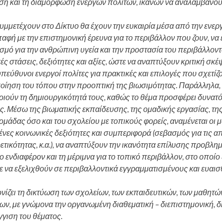
ση και τη διαμόρφωση ενεργών πολιτών, ικανών να αναλαμβάνου
υμμετέχουν στο Δίκτυο θα έχουν την ευκαιρία μέσα από την ενε
παφή με την επιστημονική έρευνα για το περιβάλλον που ζουν, ν
σμό για την ανθρώπινη υγεία και την προστασία του περιβάλλοντ
ς στάσεις, δεξιότητες και αξίες, ώστε να αναπτύξουν κριτική σκ
εύθυνοι ενεργοί πολίτες για πρακτικές και επιλογές που σχετίζον
οίηση του τόπου στην προοπτική της βιωσιμότητας. Παράλληλα, 
οιούν τη δημιουργικότητά τους, καθώς το θέμα προσφέρει δυνατό
. Μέσω της βιωματικής εκπαίδευσης, της ομαδικής εργασίας, τη
ομάδας όσο και του σχολείου με τοπικούς φορείς, αναμένεται οι μ
νες κοινωνικές δεξιότητες και συμπεριφορά (σεβασμός για τις α
τικότητας, κ.α.), να αναπτύξουν την ικανότητα επίλυσης προβλημ
ο ενδιαφέρον και τη μέριμνα για το τοπικό περιβάλλον, στο οποίο 
ε να εξελιχθούν σε περιβαλλοντικά εγγραμματισμένους και ευαι
ίζει τη δικτύωση των σχολείων, των εκπαιδευτικών, των μαθητώ
, με γνώμονα την οργανωμένη διαθεματική – διεπιστημονική, δι
γιση του θέματος.