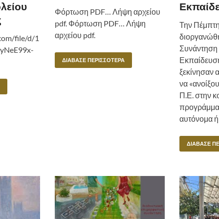
λείου
Εκπαίδ
Φόρτωση PDF… Λήψη αρχείου
ς
pdf. Φόρτωση PDF… Λήψη
Την Πέμπτη
αρχείου pdf.
διοργανώθη
com/file/d/1
Συνάντηση 
yNeE99x-
Εκπαίδευση
ΔΙΆΒΑΣΕ ΠΕΡΙΣΣΌΤΕΡΑ
ξεκίνησαν 
να «ανοίξο
Π.Ε. στην κ
προγράμματ
αυτόνομα ή
ΔΙΆΒΑΣΕ Π