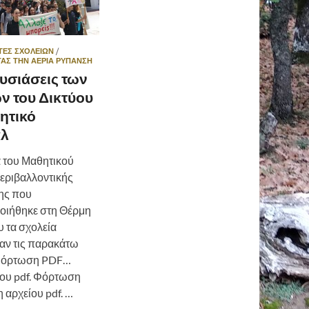
ΤΕΣ ΣΧΟΛΕΊΩΝ
/
ΑΣ ΤΗΝ ΑΈΡΙΑ ΡΎΠΑΝΣΗ
υσιάσεις των
ν του Δικτύου
ητικό
άλ
α του Μαθητικού
εριβαλλοντικής
ης που
οιήθηκε στη Θέρμη
υ τα σχολεία
ν τις παρακάτω
 Φόρτωση PDF…
ου pdf. Φόρτωση
αρχείου pdf. …