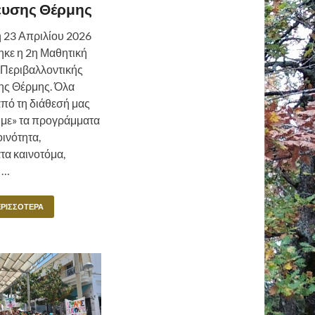
ευσης Θέρμης
 23 Απριλίου 2026
κε η 2η Μαθητική
Περιβαλλοντικής
ς Θέρμης. Όλα
από τη διάθεσή μας
υμε» τα προγράμματα
οινότητα,
α καινοτόμα,
 …
ΕΡΙΣΣΌΤΕΡΑ