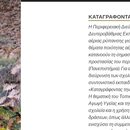
ΚΑΤΑΓΡΆΦΟΝΤΑ
Η Περιφερειακή Διε
Δευτεροβάθμιας Εκπ
αέριας ρύπανσης για
θέματα ποιότητας αέρ
κατανοούν τη σημασί
προστασίας του περι
(Πανεπιστήμια). Για 
διεύρυνση των σχολ
συντονιστικό εκπαιδ
«Καταγράφοντας την
Η θεματική του Τοπικ
Αγωγή Υγείας και τη
σχολεία και η χρήση
δράσεων, όπως άλλω
ενισχύσει τη συμμετ