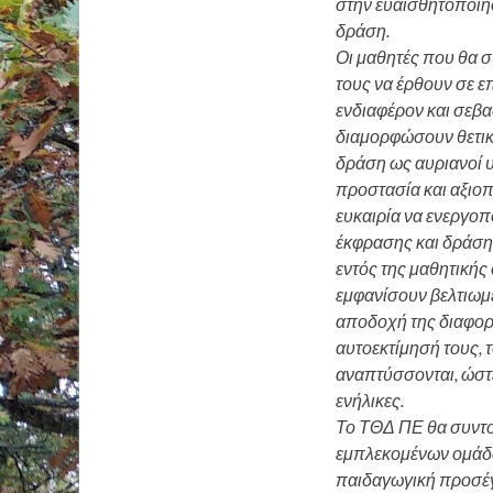
στην ευαισθητοποίη
δράση.
Οι μαθητές που θα σ
τους να έρθουν σε ε
ενδιαφέρον και σεβα
διαμορφώσουν θετικέ
δράση ως αυριανοί υπ
προστασία και αξιοπ
ευκαιρία να ενεργοπ
έκφρασης και δράσης
εντός της μαθητικής 
εμφανίσουν βελτιωμέ
αποδοχή της διαφορε
αυτοεκτίμησή τους, τ
αναπτύσσονται, ώστ
ενήλικες.
Το ΤΘΔ ΠΕ θα συντον
εμπλεκομένων ομάδων
παιδαγωγική προσέγ