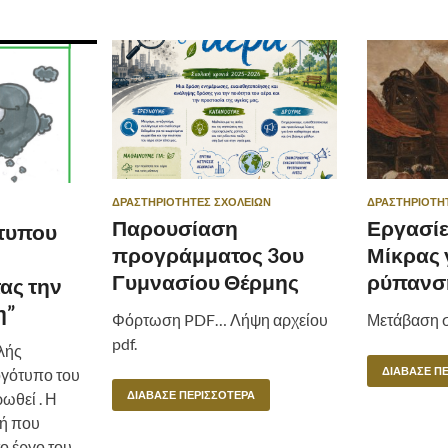
ΔΡΑΣΤΗΡΙΌΤΗΤΕΣ ΣΧΟΛΕΊΩΝ
ΔΡΑΣΤΗΡΙΌΤΗ
Παρουσίαση
Εργασίε
τυπου
προγράμματος 3ου
Μίκρας 
Γυμνασίου Θέρμης
ρύπανσ
ας την
η”
Φόρτωση PDF… Λήψη αρχείου
Μετάβαση σ
pdf.
λής
ΔΙΆΒΑΣΕ Π
ογότυπο του
ΔΙΆΒΑΣΕ ΠΕΡΙΣΣΌΤΕΡΑ
ωθεί . Η
ή που
ο έργο του