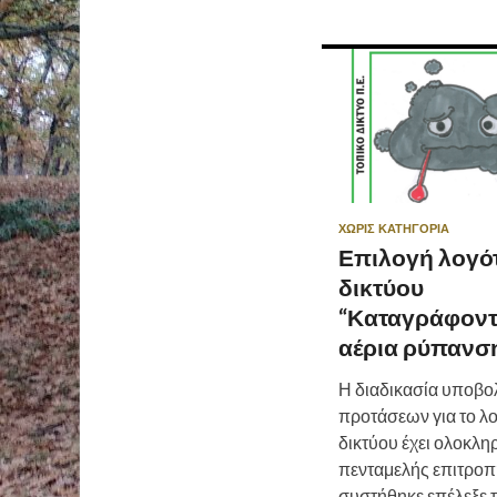
ΧΩΡΊΣ ΚΑΤΗΓΟΡΊΑ
Επιλογή λογό
δικτύου
“Καταγράφοντ
αέρια ρύπανσ
Η διαδικασία υποβο
προτάσεων για το λ
δικτύου έχει ολοκληρ
πενταμελής επιτροπ
συστήθηκε επέλεξε τ