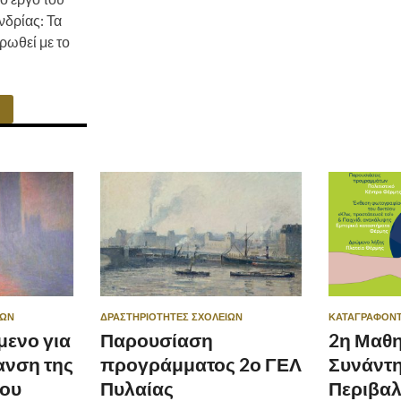
νδρίας: Τα
ρωθεί με το
ΊΩΝ
ΔΡΑΣΤΗΡΙΌΤΗΤΕΣ ΣΧΟΛΕΊΩΝ
ΚΑΤΑΓΡΆΦΟΝΤ
μενο για
Παρουσίαση
2η Μαθη
ανση της
προγράμματος 2ο ΓΕΛ
Συνάντ
4ου
Πυλαίας
Περιβαλ