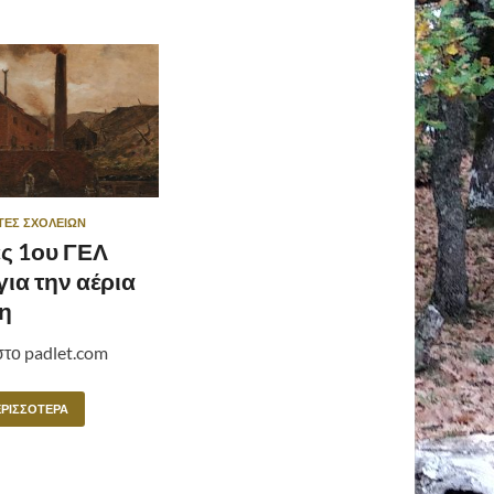
ΤΕΣ ΣΧΟΛΕΊΩΝ
ς 1ου ΓΕΛ
για την αέρια
η
το padlet.com
ΕΡΙΣΣΌΤΕΡΑ