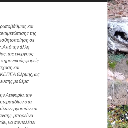
Πρωτοβάθμιας και
αντιμετώπισης της
υαισθητοποίηση σε
ς. Από την άλλη
ας, της ενεργούς
ιστημονικούς φορείς
ίσχυση και
ο ΚΕΠΕΑ Θέρμης, ως
δευσης με θέμα
ην Αειφορία, την
 σωματιδίων στα
κίλων εργασιών και
ανσης, μπορεί να
τών, να συντελέσει