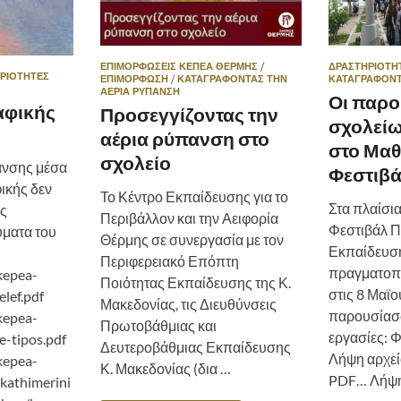
ΕΠΙΜΟΡΦΩΣΕΙΣ ΚΕΠΕΑ ΘΕΡΜΗΣ
/
ΔΡΑΣΤΗΡΙΌΤΗ
ΡΙΌΤΗΤΕΣ
ΕΠΙΜΟΡΦΩΣΗ
/
ΚΑΤΑΓΡΆΦΟΝΤΑΣ ΤΗΝ
ΚΑΤΑΓΡΆΦΟΝΤ
ΑΈΡΙΑ ΡΎΠΑΝΣΗ
Οι παρο
αφικής
Προσεγγίζοντας την
σχολείω
αέρια ρύπανση στο
στο Μαθ
σχολείο
ανσης μέσα
Φεστιβ
ικής δεν
Το Κέντρο Εκπαίδευσης για το
Στα πλαίσι
ως
Περιβάλλον και την Αειφορία
Φεστιβάλ Π
ματα του
Θέρμης σε συνεργασία με τον
Εκπαίδευσ
Περιφερειακό Επόπτη
πραγματοπ
/kepea-
Ποιότητας Εκπαίδευσης της Κ.
στις 8 Μαϊο
elef.pdf
Μακεδονίας, τις Διευθύνσεις
παρουσίασα
/kepea-
Πρωτοβάθμιας και
εργασίες:
e-tipos.pdf
Δευτεροβάθμιας Εκπαίδευσης
Λήψη αρχεί
/kepea-
Κ. Μακεδονίας (δια …
PDF… Λήψη 
/kathimerini