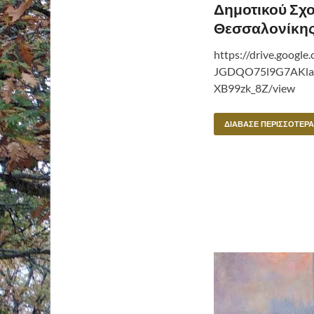
Δημοτικού Σχο
Θεσσαλονίκη
https://drive.google.
JGDQO75l9G7AKla
XB99zk_8Z/view
ΔΙΆΒΑΣΕ ΠΕΡΙΣΣΌΤΕΡΑ