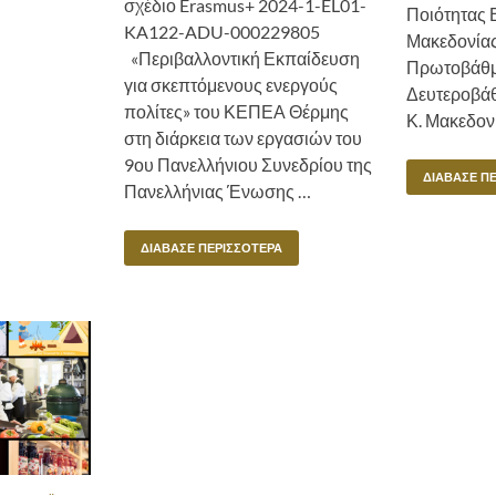
σχέδιο Erasmus+ 2024-1-EL01-
Ποιότητας 
KA122-ADU-000229805
Μακεδονίας,
«Περιβαλλοντική Εκπαίδευση
Πρωτοβάθμι
για σκεπτόμενους ενεργούς
Δευτεροβά
πολίτες» του ΚΕΠΕΑ Θέρμης
Κ. Μακεδονί
στη διάρκεια των εργασιών του
9ου Πανελλήνιου Συνεδρίου της
ΔΙΆΒΑΣΕ Π
Πανελλήνιας Ένωσης …
ΔΙΆΒΑΣΕ ΠΕΡΙΣΣΌΤΕΡΑ