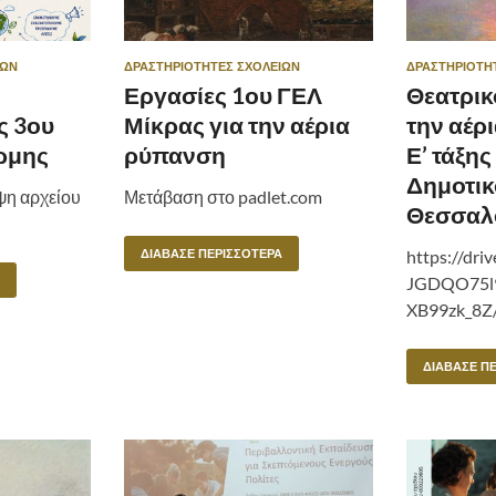
ΊΩΝ
ΔΡΑΣΤΗΡΙΌΤΗΤΕΣ ΣΧΟΛΕΊΩΝ
ΔΡΑΣΤΗΡΙΌΤΗ
Εργασίες 1ου ΓΕΛ
Θεατρικ
ς 3ου
Μίκρας για την αέρια
την αέρ
ρμης
ρύπανση
Ε’ τάξης
Δημοτικ
η αρχείου
Μετάβαση στο padlet.com
Θεσσαλ
ΔΙΆΒΑΣΕ ΠΕΡΙΣΣΌΤΕΡΑ
https://driv
JGDQO75l
XB99zk_8Z
ΔΙΆΒΑΣΕ Π