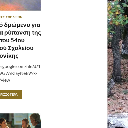
ΤΕΣ ΣΧΟΛΕΊΩΝ
ό δρώμενο για
ια ρύπανση της
 του 54ου
ού Σχολείου
ονίκης
e.google.com/file/d/1
9G7AKlayNeE99x-
/view
ΕΡΙΣΣΌΤΕΡΑ