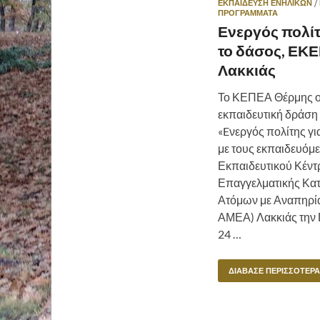
ΕΚΠΑΙΔΕΥΣΗ ΕΝΗΛΙΚΩΝ
/
ΠΡΟΓΡΆΜΜΑΤΑ
Ενεργός πολίτ
το δάσος, ΕΚ
Λακκιάς
Το ΚΕΠΕΑ Θέρμης 
εκπαιδευτική δράση 
«Eνεργός πολίτης γι
με τους εκπαιδευόμ
Εκπαιδευτικού Κέντ
Επαγγελματικής Κατ
Ατόμων με Αναπηρί
ΑΜΕΑ) Λακκιάς την
24 …
ΔΙΆΒΑΣΕ ΠΕΡΙΣΣΌΤΕΡΑ