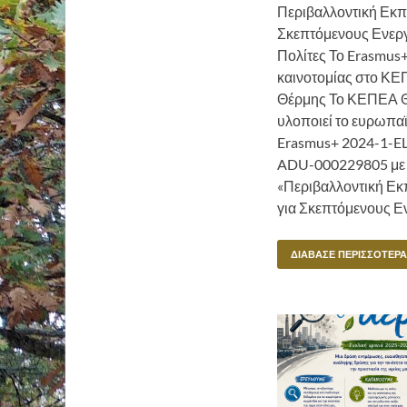
Περιβαλλοντική Εκπ
Σκεπτόμενους Ενερ
Πολίτες Το Erasmus
καινοτομίας στο Κ
Θέρμης Το ΚΕΠΕΑ 
υλοποιεί το ευρωπαϊ
Erasmus+ 2024-1-E
ADU-000229805 με 
«Περιβαλλοντική Εκ
για Σκεπτόμενους Ε
ΔΙΆΒΑΣΕ ΠΕΡΙΣΣΌΤΕΡΑ