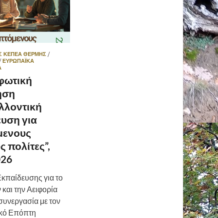
Σ ΚΕΠΕΑ ΘΕΡΜΗΣ
/
/
ΕΥΡΩΠΑΪΚΆ
Α
φωτική
ηση
λλοντική
υση για
μενους
ς πολίτες”,
026
Εκπαίδευσης για το
και την Αειφορία
συνεργασία με τον
ακό Επόπτη