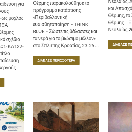
Νεολαίας, 
Θέρμης παρακολούθησε το
αίδευση για
και Απασχό
πρόγραμμα κατάρτισης
γούς
Θέρμης, το
«Περιβαλλοντική
+ ως μοχλός
Θέρμης – 
ευαισθητοποίηση – THINK
ΕΠΕΑ
Νεολαίας 2
BLUE – Σώστε τις θάλασσες και
Θέρμης
τα νερά για το βιώσιμο μέλλον»
κό σχέδιο
στο Σπλιτ της Κροατίας, 23-25 …
ΔΙΆΒΑΣΕ Π
L01-KA122-
τίτλο
παίδευση
ΔΙΆΒΑΣΕ ΠΕΡΙΣΣΌΤΕΡΑ
νεργούς …