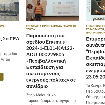
ΊΩΝ
ΕΥΡΩΠΑΪΚΆ ΠΡΟΓΡΆΜΜΑΤΑ
/
ΠΑΡΑΓΩΓΗ
ΕΠΙΜΟΡΦΩΣΕΙ
ΥΛΙΚΟΥ
ΕΠΙΜΟΡΦΩΣΗ
ΠΡΟΓΡΆΜΜΑΤ
Παρουσίαση του
 2ο ΓΕΛ
Επιμορ
σχεδίου Erasmus+
συνάντ
2024-1-EL01-KA122-
“Περιβα
η αρχείου
ADU-000229805
Εκπαίδε
… Λήψη
«Περιβαλλοντική
σκεπτό
Εκπαίδευση για
ενεργού
σκεπτόμενους
23.05.2
ενεργούς πολίτες» σε
συνέδριο
Το Κέντρο 
Περιβάλλον 
Στις 9 Μαΐου 2026
Θέρμης σε 
παρουσιάσαμε με εισήγηση το
Περιφερει