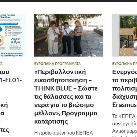
ΤΑ
ΕΥΡΩΠΑΪΚΆ ΠΡΟΓΡΆΜΜΑΤΑ
ΕΥΡΩΠΑΪΚΆ Π
του
«Περιβαλλοντική
Ενεργός
1-EL01-
ευαισθητοποίηση –
το περι
THINK BLUE – Σώστε
πολιτισ
τις θάλασσες και τα
διάχυση
ική
νερά για το βιώσιμο
Erasmus
ια
μέλλον», Πρόγραμμα
Το ΚΕΠΕΑ 
ς
κατάρτισης
συνεργασία
τες
Αντιδημαρχί
Η προϊσταμένη του ΚΕΠΕΑ