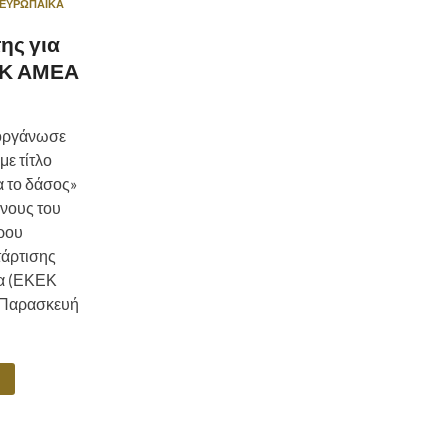
ΕΥΡΩΠΑΪΚΆ
ης για
ΕΚ ΑΜΕΑ
οργάνωσε
με τίτλο
α το δάσος»
ενους του
ρου
άρτισης
α (ΕΚΕΚ
 Παρασκευή