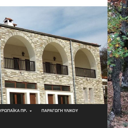
ΥΡΩΠΑΪΚΆ ΠΡ.
ΠΑΡΑΓΩΓΉ ΥΛΙΚΟΎ