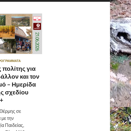
ΡΟΓΡΆΜΜΑΤΑ
 πολίτης για
βάλλον και τον
μό – Ημερίδα
ς σχεδίου
+
Θέρμης σε
 με την
α Παιδείας,